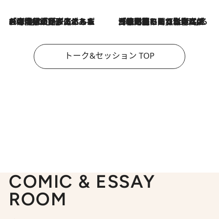
2026.8.3
「今後値上げがあるとすれば…」「リスクがあるのは今年の冬」エネルギー専門家が語る、ホルムズ海峡封鎖が家庭にもたらす“ある心配”
2026.8.3
「住宅建てられない…」「サーチャージ料の高値が続いている」ホルムズ海峡封鎖による影響はいつまで続く？《エネルギー専門家に聞く“どうなる日本の暮らし”》
トーク&セッション TOP
COMIC & ESSAY
ROOM