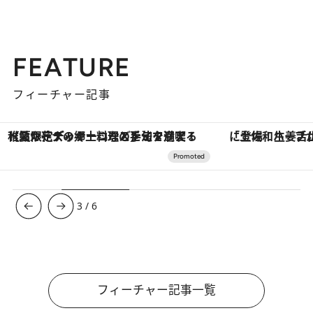
FEATURE
フィーチャー記事
「土佐和ハーブかき氷」がOMO7高知に登場！生姜、山椒、大葉など目にも舌にも涼を呼ぶ郷土の味
3
/
6
フィーチャー記事一覧