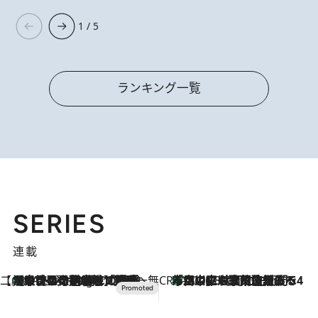
1 / 5
ランキング一覧
SERIES
連載
【CREA×星野リゾート】唯一無二。癒しと発見が待つ場所へ
【トンボの足水浴】ヒノキの香りに包まれて涼感マックス！約13℃の湧水かけ流しを避暑地「星野温泉 トンボの湯」で体験
11 Hours Ago
CREA'S CHOICE
「立川にも歌舞伎があるんだよ」 片岡仁左衛門・市川中車ら豪華座組みで4年目の立川立飛歌舞伎へ
2026.8.7