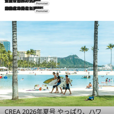
2026.7.17
「土佐和ハーブかき氷」がOMO7高知に登場！生姜、山椒、大葉など目にも舌にも涼を呼ぶ郷土の味
2026.7.10
NEW OPEN！【界 草津】名湯の地に誕生。趣の異なる2種の温泉と上州ならではの会席・蕎麦割烹など美食を味わう究極の癒やし旅
CREA 2026年夏号 やっぱり、ハワ