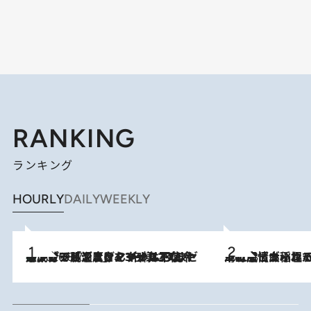
RANKING
ランキング
HOURLY
DAILY
WEEKLY
メントールやエタノールは不使用。ピジョンより、マイルドな冷感成分で肌温度をマイナス3℃まで下げる「ごきげんクール ひんやりアクアミスト」を3名様にプレゼント
2026.8.7
2026.8.5
下町風情あふれる台北屈指の人気エリア・大稲埕でセンスのいい台湾土産《ヴィン