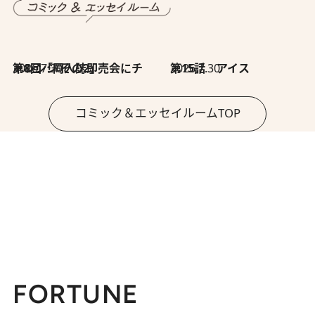
2026.7.30
第8回「同人誌即売会にチャレンジ その2」
2026.7.30
第15話 アイス
コミック＆エッセイルームTOP
FORTUNE