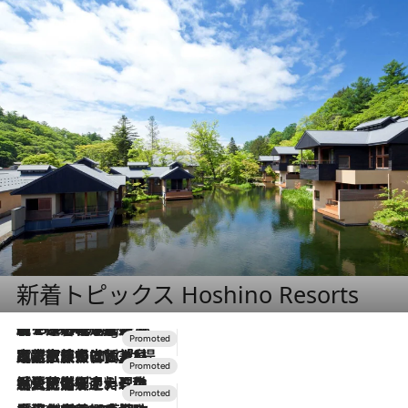
新着トピックス Hoshino Resorts
【トンボの足水浴】ヒノキの香りに包まれて涼感マックス！約13℃の湧水かけ流しを避暑地「星野温泉 トンボの湯」で体験
11 Hours Ago
2026.7.31
【ホテル帰省】という選択肢をOMOが提案。家族とほどよい距離を保つには「昼は実家、夜は気兼ねなくホテルで！」
2026.7.24
【夏限定ディナーコース】旬を迎える稚鮎や花ズッキーニなどをイタリア・トスカーナの郷土料理の手法で満喫！