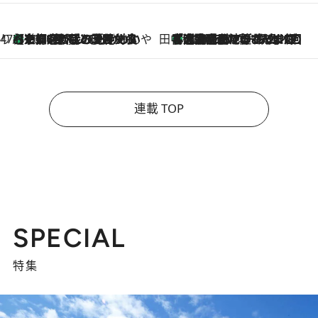
47都道府県の手みやげ ひんやりスイーツで夏を満喫
【京都府】この夏絶対食べたい 冷やしておいしいおやつ3選 ひと口目から心を掴む新緑のテリーヌ
2026.8.7
田中稲の勝手に再ブーム
「湘南乃風に憧れて」観客大盛上がりの“タオル回し”に、ラッパー顔負けの高速歌唱まで…さだまさし（74）のアグレッシブすぎる現在地
2026.8.7
連載 TOP
SPECIAL
特集