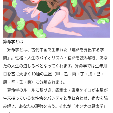
算命学とは
算命学とは、古代中国で生まれた「運命を算出する学
問」。性格・人生のバイオリズム・宿命を読み解き、あな
たの人生の道しるべとなってくれます。算命学では生年月
日を基に大きく10種の主星（甲・乙・丙・丁・戊・己・
庚・辛・壬・癸）に分類されます。
算命学のルールに基づき、鑑定士・東京ケイコが主星が
生来持っている女性像をパンティと重ね合わせ、宿命を読
み解き、あなたの運勢を占う。それが「オンナの算命学」