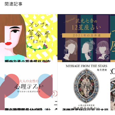
関連記事
2021.1.6
「オンナの算命学」 あなたの主星・基本性格を診断！
占い
2020.12.15
“視える占い師”流光七奈の12星座占い
占い
2025.9.28
【心理テスト100本】で知る本当の自分 恋愛、仕事、人間関係…
占い
2026.7.31
心理占星学研究家 岡本翔子の星占い
占い