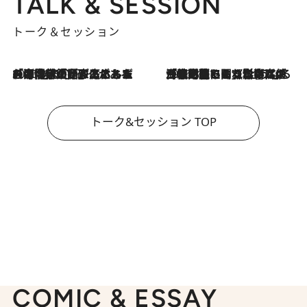
TALK & SESSION
トーク＆セッション
2026.8.3
「今後値上げがあるとすれば…」「リスクがあるのは今年の冬」エネルギー専門家が語る、ホルムズ海峡封鎖が家庭にもたらす“ある心配”
2026.8.3
「住宅建てられない…」「サーチャージ料の高値が続いている」ホルムズ海峡封鎖による影響はいつまで続く？《エネルギー専門家に聞く“どうなる日本の暮らし”》
トーク&セッション TOP
COMIC & ESSAY