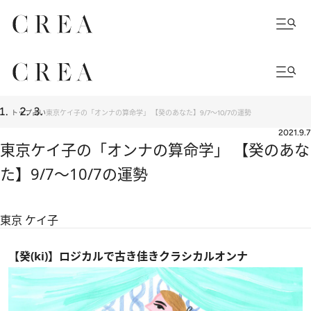
トップ
占い
東京ケイ子の「オンナの算命学」 【癸のあなた】9/7～10/7の運勢
2021.9.7
東京ケイ子の「オンナの算命学」 【癸のあな
た】9/7～10/7の運勢
東京 ケイ子
【癸(ki)】ロジカルで古き佳きクラシカルオンナ