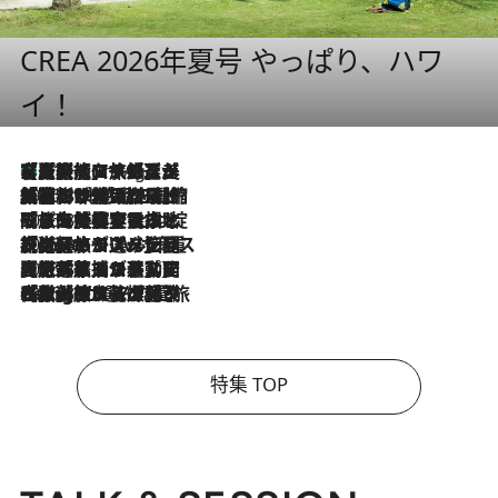
CREA 2026年夏号 やっぱり、ハワ
イ！
【厳選旅コスメ】「多機能アイテムがメイン！」旅好き美容エディターが選んだ夏旅ベストコスメを発表【Mサイズジップ】
11 Hours Ago
2026.8.6
「荷物が増えるほど旅ストレスは増す」美容ジャーナリストがたどり着いた最終結論。“化粧品を劇的に減らす”感動の凝縮美容とは
2026.8.6
「旅先には金髪ウィッグを持参」日本と同じメイクでは損してる!? 美容ジャーナリストが提案する“掟破りの旅美容”とは
2026.8.6
【厳選旅コスメ】「身軽さ＆UV対策重視！」ヘアアーティストshucoが選んだ夏旅ベストコスメを発表【Mサイズジップ】
2026.8.5
【厳選旅コスメ】国内をあちこち移動する河井菜摘が選んだ夏旅ベストコスメ発表！「リラックスアイテムはマスト」【Mサイズジップ】
2026.8.4
【厳選旅コスメ】「紫外線＆乾燥対策しながらメイク感も！」ヘア＆メイクGeorgeが選んだ夏旅ベストコスメを発表！【Mサイズジップ】
特集 TOP