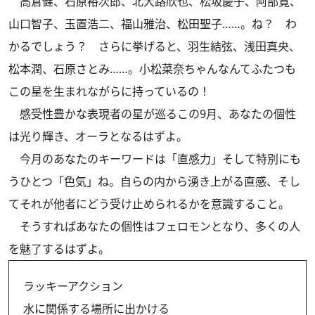
高倉健、石原裕次郎、北大路欣也、松坂慶子、阿部寛、
山口智子、玉置浩二、福山雅治、松田聖子……。ね？ わ
かるでしょう？ さらに挙げると、羽生結弦、浅田真央、
松本潤、石原さとみ……。小松菜奈ちゃんなんてふたつも
この星を生まれながらに持っているの！
感受性豊かな表現者の星が巡るこの9月、あなたの個性
は光り輝き、オーラとなるはずよ。
今月のあなたのキーワードは「直感力」そして特別にも
うひとつ「色気」ね。自らの内から湧き上がる直感、そし
てそれが他者にどう受け止められるかを意識すること。
そうすればあなたの個性はフェロモンとなり、多くの人
を魅了するはずよ。
ラッキーアクション
水に関係する場所に出かける