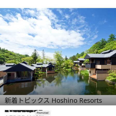
新着トピックス Hoshino Resorts
【トンボの足水浴】ヒノキの香りに包まれて涼感マックス！約13℃の湧水かけ流しを避暑地「星野温泉 トンボの湯」で体験
9 Hours Ago