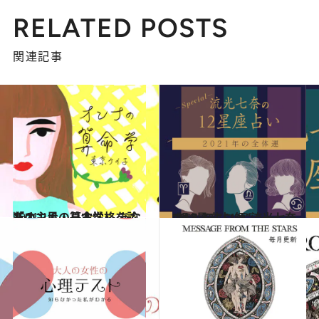
RELATED POSTS
関連記事
2021.1.6
「オンナの算命学」 あなたの主星・基本性格を診断！
占い
2020.12.15
“視える占い師”流光七奈の12星座占い♡
占い