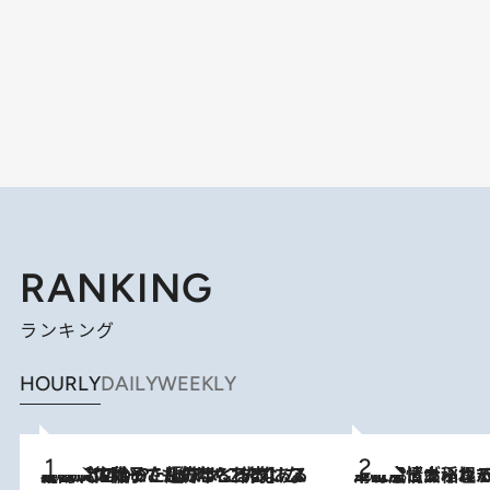
RANKING
ランキング
HOURLY
DAILY
WEEKLY
2026.8.5
【阿川佐和子さんの年とる力】なぜ70代で始めた趣味は“こんなに楽しい”のか？ ピアノ、俳句…スランプに陥っても続けられる“ある秘訣”とは
2026.8.5
下町風情あふれる台北屈指の人気エリア・大稲埕でセンスのいい台湾土産《ヴィン