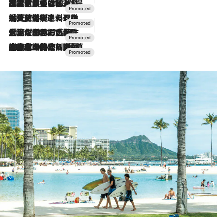
2026.7.31
【ホテル帰省】という選択肢をOMOが提案。家族とほどよい距離を保つには「昼は実家、夜は気兼ねなくホテルで！」
2026.7.24
【夏限定ディナーコース】旬を迎える稚鮎や花ズッキーニなどをイタリア・トスカーナの郷土料理の手法で満喫！
2026.7.17
「土佐和ハーブかき氷」がOMO7高知に登場！生姜、山椒、大葉など目にも舌にも涼を呼ぶ郷土の味
2026.7.10
NEW OPEN！【界 草津】名湯の地に誕生。趣の異なる2種の温泉と上州ならではの会席・蕎麦割烹など美食を味わう究極の癒やし旅