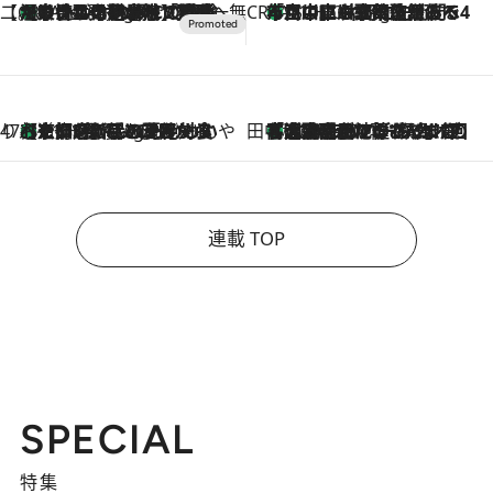
【CREA×星野リゾート】唯一無二。癒しと発見が待つ場所へ
【トンボの足水浴】ヒノキの香りに包まれて涼感マックス！約13℃の湧水かけ流しを避暑地「星野温泉 トンボの湯」で体験
9 Hours Ago
CREA'S CHOICE
「立川にも歌舞伎があるんだよ」 片岡仁左衛門・市川中車ら豪華座組みで4年目の立川立飛歌舞伎へ
11 Hours Ago
47都道府県の手みやげ ひんやりスイーツで夏を満喫
【京都府】この夏絶対食べたい 冷やしておいしいおやつ3選 ひと口目から心を掴む新緑のテリーヌ
11 Hours Ago
田中稲の勝手に再ブーム
「湘南乃風に憧れて」観客大盛上がりの“タオル回し”に、ラッパー顔負けの高速歌唱まで…さだまさし（74）のアグレッシブすぎる現在地
2026.8.7
連載 TOP
SPECIAL
特集