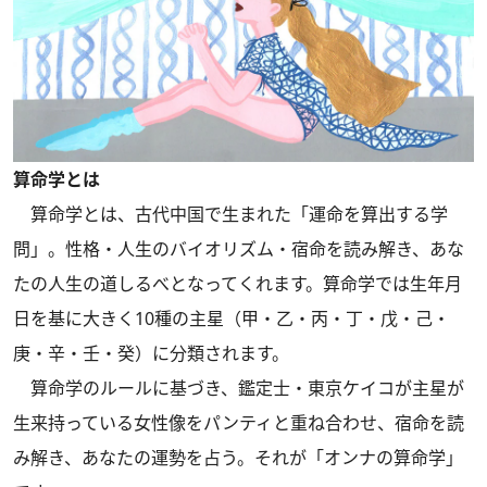
算命学とは
算命学とは、古代中国で生まれた「運命を算出する学
問」。性格・人生のバイオリズム・宿命を読み解き、あな
たの人生の道しるべとなってくれます。算命学では生年月
日を基に大きく10種の主星（甲・乙・丙・丁・戊・己・
庚・辛・壬・癸）に分類されます。
算命学のルールに基づき、鑑定士・東京ケイコが主星が
生来持っている女性像をパンティと重ね合わせ、宿命を読
み解き、あなたの運勢を占う。それが「オンナの算命学」