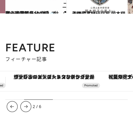
2025.9.28
【心理テスト100本】で知る本当の自分 恋愛、仕事、人間関係…
占い
2026.7.31
心理占星学研究家 岡本翔子の星占い
占い
FEATURE
フィーチャー記事
【夏限定ディナーコース】旬を迎える稚鮎や花ズッキーニなどをイタリア・トスカーナの郷土料理の手法で満喫！
【銀座で出合う最旬美容】美髪ケアや上質な眠
3
/
6