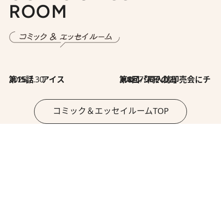
ROOM
2026.7.30
第15話 アイス
2026.7.30
第8回「同人誌即売会にチャレンジ その2」
コミック＆エッセイルームTOP