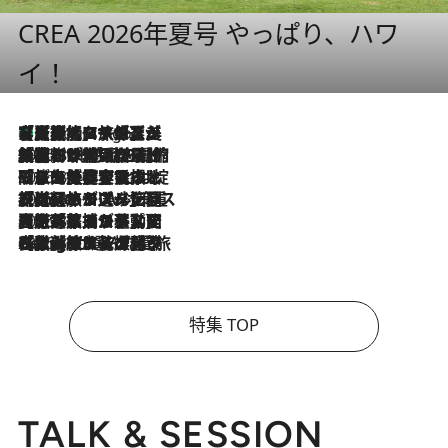
CREA 2026年夏号 やっぱり、ハワ
イ！
【厳選旅コスメ】「多機能アイテムがメイン！」旅好き美容エディターが選んだ夏旅ベストコスメを発表【Mサイズジップ】
4 Hours Ago
2026.8.6
「荷物が増えるほど旅ストレスは増す」美容ジャーナリストがたどり着いた最終結論。“化粧品を劇的に減らす”感動の凝縮美容とは
2026.8.6
「旅先には金髪ウィッグを持参」日本と同じメイクでは損してる!? 美容ジャーナリストが提案する“掟破りの旅美容”とは
2026.8.6
【厳選旅コスメ】「身軽さ＆UV対策重視！」ヘアアーティストshucoが選んだ夏旅ベストコスメを発表【Mサイズジップ】
2026.8.5
【厳選旅コスメ】国内をあちこち移動する河井菜摘が選んだ夏旅ベストコスメ発表！「リラックスアイテムはマスト」【Mサイズジップ】
2026.8.4
【厳選旅コスメ】「紫外線＆乾燥対策しながらメイク感も！」ヘア＆メイクGeorgeが選んだ夏旅ベストコスメを発表！【Mサイズジップ】
特集 TOP
TALK & SESSION