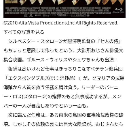
©2010 Alta Vista Productions,Inc All Rights Reserved.
すべての写真を見る
シルベスター・スタローンが黒澤明監督の『七人の侍』
もちょっと意識して作ったという、大御所おじさん俳優大
集合映画。ブルース・ウィリスやシュワちゃんも出演！
報酬は高いけれど仕事はきっちりこなすベテラン傭兵団
「エクスペンダブルズ(訳：消耗品）」が、ソマリアの武装
海賊から人質を救う任務を請け負う。リーダーのバーニ
ー・ロス(スタローン)の指揮のもと無事成功するが、メン
バーの一人が暴走しあわやという一面も。
次に臨んだ任務は、ある南米の島国の軍事独裁政権の破
壊。しかしその依頼の裏には巨大な陰謀が。おじさんたち