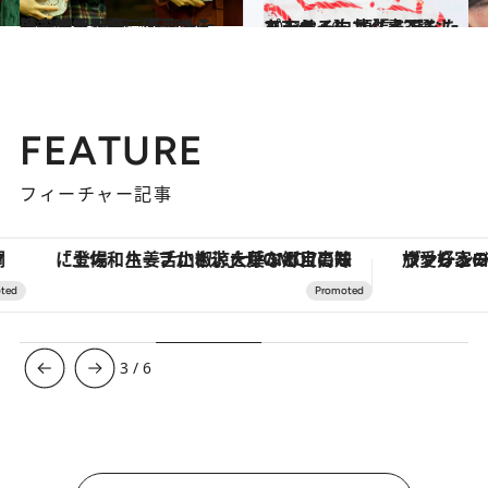
2021.3.4
過去の坂元裕二作品から読み解く 映画『花束みたいな恋をした』
カルチャー
2021.2.16
パンサー向井【書下ろしエッセイ】 頑張るあなたを支えるエンタメ3選
カルチャー
FEATURE
フィーチャー記事
「土佐和ハーブかき氷」がOMO7高知に登場！生姜、山椒、大葉など目にも舌にも涼を呼ぶ郷土の味
ヴァシュロン・コンスタンタン
3
/
6