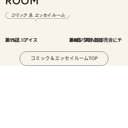
ROOM
2026.7.30
第15話 アイス
2026.7.30
第8回「同人誌即売会にチャレンジ その2」
コミック＆エッセイルームTOP