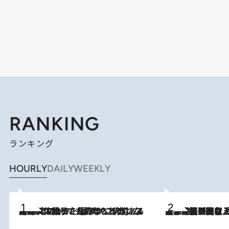
RANKING
ランキング
HOURLY
DAILY
WEEKLY
2026.8.5
【阿川佐和子さんの年とる力】なぜ70代で始めた趣味は“こんなに楽しい”のか？ ピアノ、俳句…スランプに陥っても続けられる“ある秘訣”とは
2026.8.5
【なぜ吉沢亮は「気配を消せる」のか？】興行収入208億の『国宝』を経て挑むミュージカル『ディア・エヴァン・ハンセン』。トップ俳優が舞台上でさらけ出した“孤独”とは