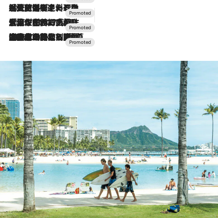
2026.7.24
【夏限定ディナーコース】旬を迎える稚鮎や花ズッキーニなどをイタリア・トスカーナの郷土料理の手法で満喫！
2026.7.17
「土佐和ハーブかき氷」がOMO7高知に登場！生姜、山椒、大葉など目にも舌にも涼を呼ぶ郷土の味
2026.7.10
NEW OPEN！【界 草津】名湯の地に誕生。趣の異なる2種の温泉と上州ならではの会席・蕎麦割烹など美食を味わう究極の癒やし旅