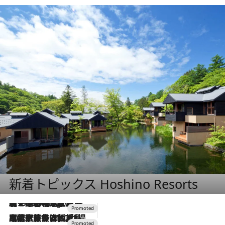
新着トピックス Hoshino Resorts
【トンボの足水浴】ヒノキの香りに包まれて涼感マックス！約13℃の湧水かけ流しを避暑地「星野温泉 トンボの湯」で体験
2 Hours Ago
2026.7.31
【ホテル帰省】という選択肢をOMOが提案。家族とほどよい距離を保つには「昼は実家、夜は気兼ねなくホテルで！」