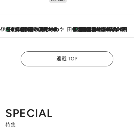
47都道府県の手みやげ ひんやりスイーツで夏を満喫
【京都府】この夏絶対食べたい 冷やしておいしいおやつ3選 ひと口目から心を掴む新緑のテリーヌ
4 Hours Ago
田中稲の勝手に再ブーム
「湘南乃風に憧れて」観客大盛上がりの“タオル回し”に、ラッパー顔負けの高速歌唱まで…さだまさし（74）のアグレッシブすぎる現在地
9 Hours Ago
連載 TOP
SPECIAL
特集