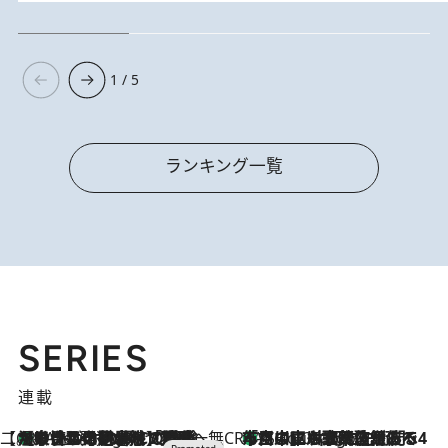
1 / 5
ランキング一覧
SERIES
連載
【CREA×星野リゾート】唯一無二。癒しと発見が待つ場所へ
【トンボの足水浴】ヒノキの香りに包まれて涼感マックス！約13℃の湧水かけ流しを避暑地「星野温泉 トンボの湯」で体験
2 Hours Ago
CREA'S CHOICE
「立川にも歌舞伎があるんだよ」 片岡仁左衛門・市川中車ら豪華座組みで4年目の立川立飛歌舞伎へ
4 Hours Ago