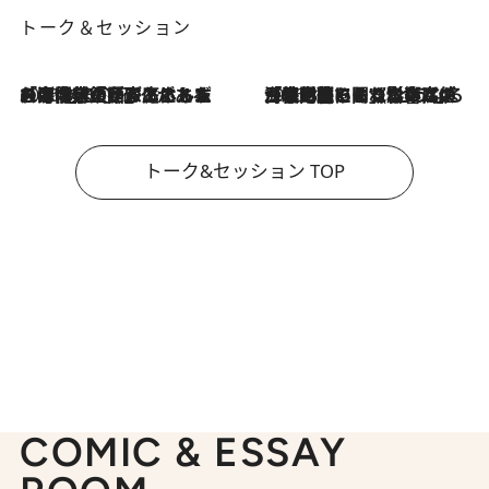
トーク＆セッション
2026.8.3
「今後値上げがあるとすれば…」「リスクがあるのは今年の冬」エネルギー専門家が語る、ホルムズ海峡封鎖が家庭にもたらす“ある心配”
2026.8.3
「住宅建てられない…」「サーチャージ料の高値が続いている」ホルムズ海峡封鎖による影響はいつまで続く？《エネルギー専門家に聞く“どうなる日本の暮らし”》
トーク&セッション TOP
COMIC & ESSAY