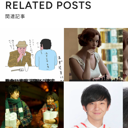
RELATED POSTS
関連記事
2021.2.25
独身、無職、変わり者でもいい 心に沁みる“親戚のおじさん”映画
カルチャー
2020.12.28
これを観なくちゃ年は越せない！ 一気見必至のNetflixオリジナルドラマ5選
カルチャー