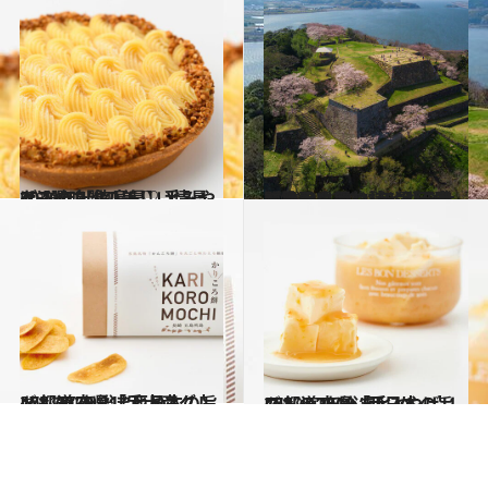
2021.2.4
2020年【徳島県】手みやげ3選 鳴門の美しい情景を込めたタルト♡
グルメ
2021.3.13
【鳥取県 2021年版】 春の絶景・風物詩5選 天守閣跡から望む桜と湖の大パノラマ
旅＆お出かけ
2021.2.20
47都道府県「手土産グルメ」2020-21 “西日本の旨いもの”を総まとめ
グルメ
2020.12.7
47都道府県「手みやげリスト」2019 “西日本の旨いもの”を総まとめ
グルメ