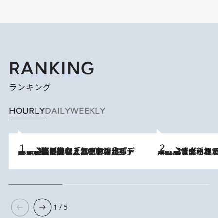
RANKING
ランキング
HOURLY
DAILY
WEEKLY
2026.8.5
【なぜ吉沢亮は「気配を消せる」のか？】興行収入208億の『国宝』を経て挑むミュージカル『ディア・エヴァン・ハンセン』。トップ俳優が舞台上でさらけ出した“孤独”とは
2026.8.5
下町風情あふれる台北屈指の人気エリア・大稲埕でセンスのいい台湾土産《ヴィン
1 / 5