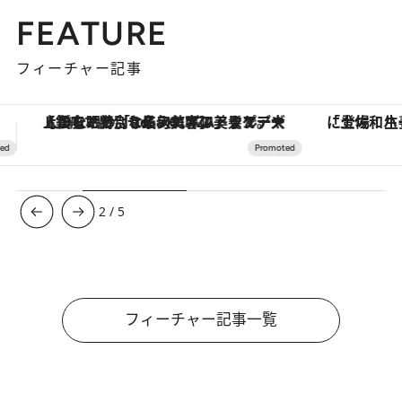
FEATURE
フィーチャー記事
「土佐和ハーブかき氷」がOMO7高知に登場！生姜、山椒、大葉など目にも舌にも涼を呼ぶ郷土の味
ヴァシュロン・コンスタンタン
3
/
5
フィーチャー記事一覧