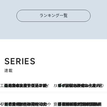
ランキング一覧
SERIES
連載
工藤まやのおもてなしハワイ
【ハワイ土産】ローカルの絶大な支持で復活！ 絶品の幻クッキー《元ファンの日本人女性が受け継いだ名店》
2026.8.6
ハワイ賢者 リサのお気に入りリスト
あの伝説の限定トートも！ リニューアルした「ディーン＆デルーカ ハワイ」で必須のお土産8選
2026.8.6
47都道府県の手みやげ ひんやりスイーツで夏を満喫
【三重県】この夏絶対食べたい 冷やしておいしいおやつ3選 お餅×アイスの新感覚スイーツ
2026.8.6
齋藤 薫 美容脳ルネサンス
「荷物が増えるほど旅ストレスは増す」美容ジャーナリストがたどり着いた最終結論。“化粧品を劇的に減らす”感動の凝縮美容とは
2026.8.6