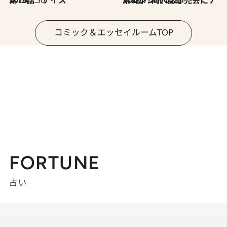
2026.7.30
第15話 アイス
2026.7.30
第8回「同人誌即売会にチャレンジ その2」
コミック＆エッセイルームTOP
FORTUNE
占い