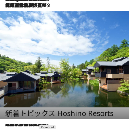
2026.8.3
【厳選旅コスメ】「保湿もタイパ重視！」“サウナ好き”タレント清水みさとが愛用する夏旅ベストコスメを発表！【Mサイズジップ】
新着トピックス Hoshino Resorts
2026.7.31
【ホテル帰省】という選択肢をOMOが提案。家族とほどよい距離を保つには「昼は実家、夜は気兼ねなくホテルで！」