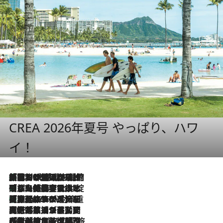
CREA 2026年夏号 やっぱり、ハワ
イ！
「荷物が増えるほど旅ストレスは増す」美容ジャーナリストがたどり着いた最終結論。“化粧品を劇的に減らす”感動の凝縮美容とは
2026.8.6
「旅先には金髪ウィッグを持参」日本と同じメイクでは損してる!? 美容ジャーナリストが提案する“掟破りの旅美容”とは
2026.8.6
【厳選旅コスメ】「身軽さ＆UV対策重視！」ヘアアーティストshucoが選んだ夏旅ベストコスメを発表【Mサイズジップ】
2026.8.6
2026.8.5
【厳選旅コスメ】国内をあちこち移動する河井菜摘が選んだ夏旅ベストコスメ発表！「リラックスアイテムはマスト」【Mサイズジップ】
2026.8.4
【厳選旅コスメ】「紫外線＆乾燥対策しながらメイク感も！」ヘア＆メイクGeorgeが選んだ夏旅ベストコスメを発表！【Mサイズジップ】