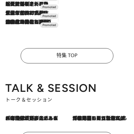
2026.7.24
【夏限定ディナーコース】旬を迎える稚鮎や花ズッキーニなどをイタリア・トスカーナの郷土料理の手法で満喫！
2026.7.17
「土佐和ハーブかき氷」がOMO7高知に登場！生姜、山椒、大葉など目にも舌にも涼を呼ぶ郷土の味
2026.7.10
NEW OPEN！【界 草津】名湯の地に誕生。趣の異なる2種の温泉と上州ならではの会席・蕎麦割烹など美食を味わう究極の癒やし旅
特集 TOP
TALK & SESSION
トーク＆セッション
2026.8.3
「今後値上げがあるとすれば…」「リスクがあるのは今年の冬」エネルギー専門家が語る、ホルムズ海峡封鎖が家庭にもたらす“ある心配”
2026.8.3
「住宅建てられない…」「サーチャージ料の高値が続いている」ホルムズ海峡封鎖による影響はいつまで続く？《エネルギー専門家に聞く“どうなる日本の暮らし”》