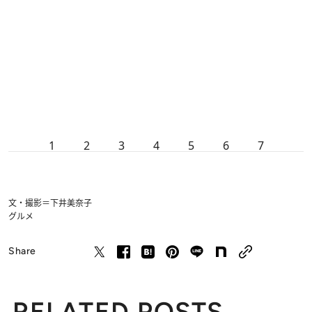
1
2
3
4
5
6
7
文・撮影＝下井美奈子
グルメ
Share
RELATED POSTS