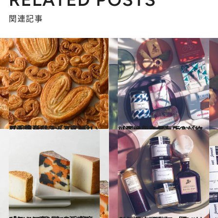
関連記事
2021.1.2
【画像】“おっ”と喜ばれる手土産リスト2021 食いしん坊が選ぶ「スイーツ」篇
グルメ
2021.1.17
【画像】幸せをよぶ「クッキー缶」6選 このかわいさは永久保存版！
グルメ