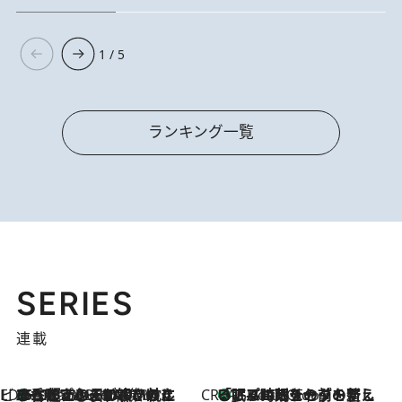
1 / 5
ランキング一覧
SERIES
連載
ビューティいいもの集め EDITORS' BEST
35℃超えの日の夜、枕にひと吹き！ BAUMのルームスプレーが、ひのきの香りで心まで解きほぐす
3 Hours Ago
CREA'S CHOICE
「眠る時刻をセットする」——眠りの前を整える、バルミューダの新しいアプローチ
3 Hours Ago