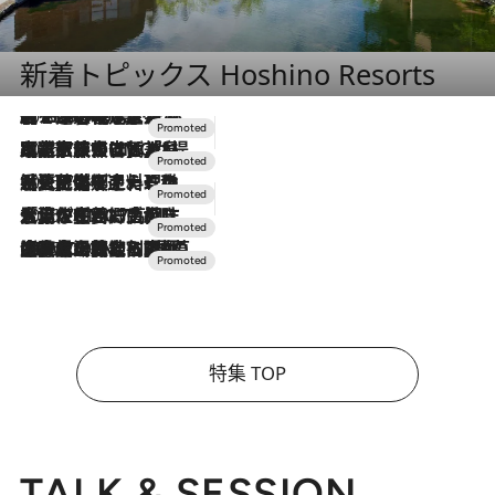
新着トピックス Hoshino Resorts
2026.8.7
【トンボの足水浴】ヒノキの香りに包まれて涼感マックス！約13℃の湧水かけ流しを避暑地「星野温泉 トンボの湯」で体験
2026.7.31
【ホテル帰省】という選択肢をOMOが提案。家族とほどよい距離を保つには「昼は実家、夜は気兼ねなくホテルで！」
2026.7.24
【夏限定ディナーコース】旬を迎える稚鮎や花ズッキーニなどをイタリア・トスカーナの郷土料理の手法で満喫！
2026.7.17
「土佐和ハーブかき氷」がOMO7高知に登場！生姜、山椒、大葉など目にも舌にも涼を呼ぶ郷土の味
2026.7.10
NEW OPEN！【界 草津】名湯の地に誕生。趣の異なる2種の温泉と上州ならではの会席・蕎麦割烹など美食を味わう究極の癒やし旅
特集 TOP
TALK & SESSION