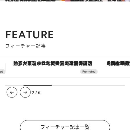
2021.1.3
“おっ”と喜ばれる手土産リスト2021 遊び心ある「しょっぱいもの」篇
グルメ
2021.1.16
かわいい瓶と缶、見つけました 旬を贈る「フルーツの瓶」9選
グルメ
FEATURE
フィーチャー記事
【銀座で出合う最旬美容】美髪ケアや上質な眠り…セルフケアのアップデートから、特別な名入れギフトまで。大人のための「ReFa GINZA」クルーズ
ヴァシュロン・コンスタンタン
3
/
6
フィーチャー記事一覧