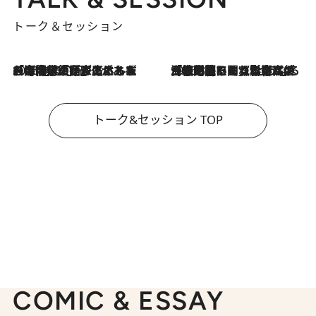
トーク＆セッション
2026.8.3
「今後値上げがあるとすれば…」「リスクがあるのは今年の冬」エネルギー専門家が語る、ホルムズ海峡封鎖が家庭にもたらす“ある心配”
2026.8.3
「住宅建てられない…」「サーチャージ料の高値が続いている」ホルムズ海峡封鎖による影響はいつまで続く？《エネルギー専門家に聞く“どうなる日本の暮らし”》
トーク&セッション TOP
COMIC & ESSAY