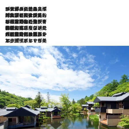
2026.8.8
リスボンの絶品スイーツ「パステル・デ・ナタ」とは？ポルトガル伝統の奥深い世界へ
2026.7.27
「私の祖国はポルトガル語です」国民的詩人フェルナンド・ペソアと、彼が愛した文学の街を歩く
2026.7.26
ポルトガル近海が育む極上の海の幸。キリリと冷えた白ワインと愉しむ、シーフード専門店の贅沢
2026.7.22
伝統の味をモダンに昇華。高感度な地元客が集う、リスボンの最旬ガストロノミー
2026.7.21
大航海時代の栄華から、震災、独裁、そして革命へ。ポルトガル・首都リスボンの石畳に刻まれた「歴史の光と影」
2026.7.13
エッセイ・ヤマザキマリ「慎ましくも美しき国 ポルトガル」