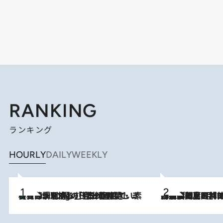
RANKING
ランキング
HOURLY
DAILY
WEEKLY
【大分・別府】「今一番おいしい食材を調理する」1日2組限定・ミシュラン2ツ星の日本料理店で、素材と四季を愉しむ極上の時間
3 Hours Ago
2026.8.8
「最後に見られてよかった」上野動物園の東園パンダ舎が解体前に特別公開。8月16日まで延長されたパネル展と共に辿る“半世紀”のパンダ飼育《解体工事の図面あり》