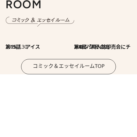
ROOM
2026.7.30
第15話 アイス
2026.7.30
第8回「同人誌即売会にチャレンジ その2」
コミック＆エッセイルームTOP