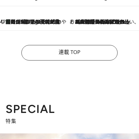
47都道府県の手みやげ ひんやりスイーツで夏を満喫
【岡山県】この夏絶対食べたい 冷やしておいしいおやつ3選 フルーツが主役のプリンやアイスが勢揃い
3 Hours Ago
そおだよおこの関西おいしい、おやつ紀行
2026.8.9
［大阪府箕面市］一皿一皿目の前で仕上げられる、料理を巧みに組み込んだアシェットデセールコース「ミチル アシェット デセール（Michiru assiette dessert）」
連載 TOP
SPECIAL
特集