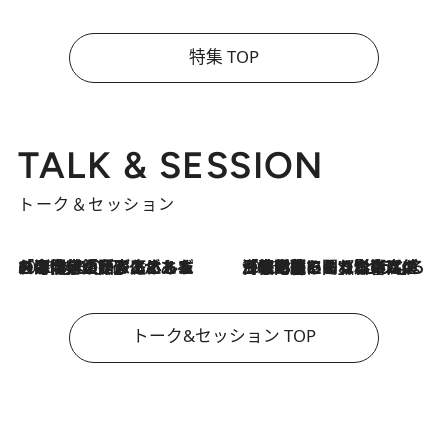
特集 TOP
TALK & SESSION
トーク＆セッション
2026.8.3
「今後値上げがあるとすれば…」「リスクがあるのは今年の冬」エネルギー専門家が語る、ホルムズ海峡封鎖が家庭にもたらす“ある心配”
2026.8.3
「住宅建てられない…」「サーチャージ料の高値が続いている」ホルムズ海峡封鎖による影響はいつまで続く？《エネルギー専門家に聞く“どうなる日本の暮らし”》
トーク&セッション TOP