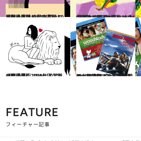
2020.10.11
【獅子座】12星座占い 10月後半運勢 幸せな気分に浸れる素晴らしい運気！
占い
2020.10.14
[辰(たつ)年]10/17～11/14の運勢 恋愛運が◎。出会いもチャンスも多数
占い
2020.6.24
【獅子座】2020年下半期の恋愛運♡ JINMUのアムール占星術
占い
2020.8.30
2020年末は200年に一度の大転換期 「水瓶座の時代」価値観はこう変わる
ライフスタイル
FEATURE
フィーチャー記事