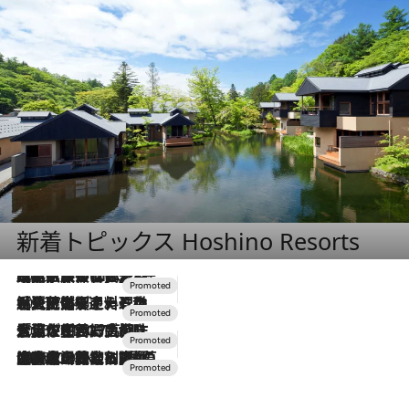
新着トピックス Hoshino Resorts
2026.7.31
【ホテル帰省】という選択肢をOMOが提案。家族とほどよい距離を保つには「昼は実家、夜は気兼ねなくホテルで！」
2026.7.24
【夏限定ディナーコース】旬を迎える稚鮎や花ズッキーニなどをイタリア・トスカーナの郷土料理の手法で満喫！
2026.7.17
「土佐和ハーブかき氷」がOMO7高知に登場！生姜、山椒、大葉など目にも舌にも涼を呼ぶ郷土の味
2026.7.10
NEW OPEN！【界 草津】名湯の地に誕生。趣の異なる2種の温泉と上州ならではの会席・蕎麦割烹など美食を味わう究極の癒やし旅