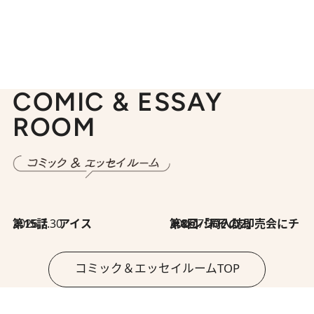
COMIC & ESSAY
ROOM
2026.7.30
第15話 アイス
2026.7.30
第8回「同人誌即売会にチャレンジ その2」
コミック＆エッセイルームTOP