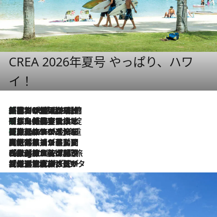
CREA 2026年夏号 やっぱり、ハワ
イ！
「荷物が増えるほど旅ストレスは増す」美容ジャーナリストがたどり着いた最終結論。“化粧品を劇的に減らす”感動の凝縮美容とは
2026.8.6
「旅先には金髪ウィッグを持参」日本と同じメイクでは損してる!? 美容ジャーナリストが提案する“掟破りの旅美容”とは
2026.8.6
【厳選旅コスメ】「身軽さ＆UV対策重視！」ヘアアーティストshucoが選んだ夏旅ベストコスメを発表【Mサイズジップ】
2026.8.6
2026.8.5
【厳選旅コスメ】国内をあちこち移動する河井菜摘が選んだ夏旅ベストコスメ発表！「リラックスアイテムはマスト」【Mサイズジップ】
2026.8.4
【厳選旅コスメ】「紫外線＆乾燥対策しながらメイク感も！」ヘア＆メイクGeorgeが選んだ夏旅ベストコスメを発表！【Mサイズジップ】
2026.8.3
【厳選旅コスメ】「保湿もタイパ重視！」“サウナ好き”タレント清水みさとが愛用する夏旅ベストコスメを発表！【Mサイズジップ】