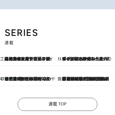
SERIES
連載
工藤まやのおもてなしハワイ
【ハワイ土産】ローカルの絶大な支持で復活！ 絶品の幻クッキー《元ファンの日本人女性が受け継いだ名店》
2026.8.6
ハワイ賢者 リサのお気に入りリスト
あの伝説の限定トートも！ リニューアルした「ディーン＆デルーカ ハワイ」で必須のお土産8選
2026.8.6
47都道府県の手みやげ ひんやりスイーツで夏を満喫
【三重県】この夏絶対食べたい 冷やしておいしいおやつ3選 お餅×アイスの新感覚スイーツ
2026.8.6
齋藤 薫 美容脳ルネサンス
「荷物が増えるほど旅ストレスは増す」美容ジャーナリストがたどり着いた最終結論。“化粧品を劇的に減らす”感動の凝縮美容とは
2026.8.6
連載 TOP