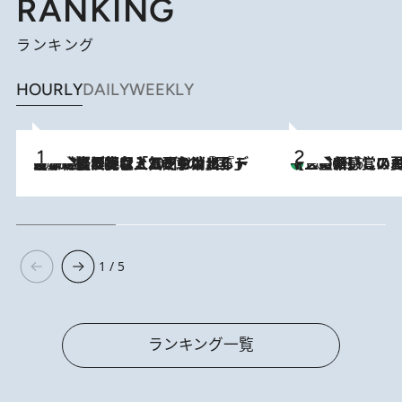
RANKING
ランキング
HOURLY
DAILY
WEEKLY
2026.8.5
【なぜ吉沢亮は「気配を消せる」のか？】興行収入208億の『国宝』を経て挑むミュージカル『ディア・エヴァン・ハンセン』。トップ俳優が舞台上でさらけ出した“孤独”とは
【三重県】この夏絶対食べたい 冷やしておいしいおやつ3選 お餅×ア
2026.8.6
1 / 5
ランキング一覧