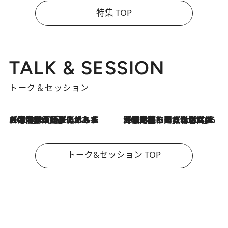
特集 TOP
TALK & SESSION
トーク＆セッション
2026.8.3
「今後値上げがあるとすれば…」「リスクがあるのは今年の冬」エネルギー専門家が語る、ホルムズ海峡封鎖が家庭にもたらす“ある心配”
2026.8.3
「住宅建てられない…」「サーチャージ料の高値が続いている」ホルムズ海峡封鎖による影響はいつまで続く？《エネルギー専門家に聞く“どうなる日本の暮らし”》
トーク&セッション TOP