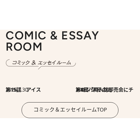
COMIC & ESSAY
ROOM
2026.7.30
第15話 アイス
2026.7.30
第8回「同人誌即売会にチャレンジ その2」
コミック＆エッセイルームTOP