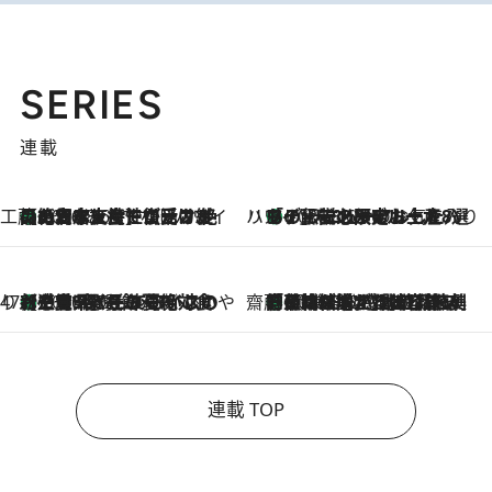
SERIES
連載
工藤まやのおもてなしハワイ
【ハワイ土産】ローカルの絶大な支持で復活！ 絶品の幻クッキー《元ファンの日本人女性が受け継いだ名店》
2026.8.6
ハワイ賢者 リサのお気に入りリスト
あの伝説の限定トートも！ リニューアルした「ディーン＆デルーカ ハワイ」で必須のお土産8選
2026.8.6
47都道府県の手みやげ ひんやりスイーツで夏を満喫
【三重県】この夏絶対食べたい 冷やしておいしいおやつ3選 お餅×アイスの新感覚スイーツ
2026.8.6
齋藤 薫 美容脳ルネサンス
「荷物が増えるほど旅ストレスは増す」美容ジャーナリストがたどり着いた最終結論。“化粧品を劇的に減らす”感動の凝縮美容とは
2026.8.6
連載 TOP