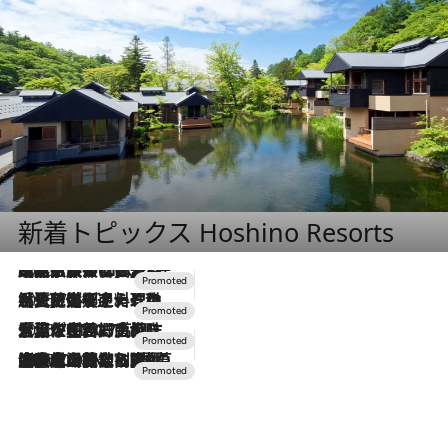
新着トピックス Hoshino Resorts
2026.7.31
【ホテル帰省】という選択肢をOMOが提案。家族とほどよい距離を保つには「昼は実家、夜は気兼ねなくホテルで！」
2026.7.24
【夏限定ディナーコース】旬を迎える稚鮎や花ズッキーニなどをイタリア・トスカーナの郷土料理の手法で満喫！
2026.7.17
「土佐和ハーブかき氷」がOMO7高知に登場！生姜、山椒、大葉など目にも舌にも涼を呼ぶ郷土の味
2026.7.10
NEW OPEN！【界 草津】名湯の地に誕生。趣の異なる2種の温泉と上州ならではの会席・蕎麦割烹など美食を味わう究極の癒やし旅