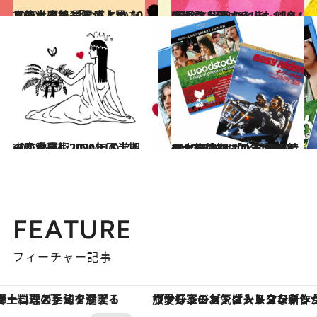
2020.10.11
【乙女座】12星座占い 10月後半運勢 「なんとかなるさ！」で運気が上昇
占い
2020.10.14
[巳(へび)年]10/17～11/14の運勢 躍進のとき。知名度が急上昇する人も
占い
2020.6.24
【乙女座】2020年下半期の恋愛運♡ JINMUのアムール占星術
占い
2020.8.30
2020年末は200年に一度の大転換期 「水瓶座の時代」価値観はこう変わる
ライフスタイル
FEATURE
フィーチャー記事
ヴァシュロン・コンスタンタン「オーヴァーシーズ・オートマティック」。旅愛好家のお気に入りコレクションから、ジェンダーレスな新作が登場
【銀座で出合う最旬美容】美髪ケアや上質な眠