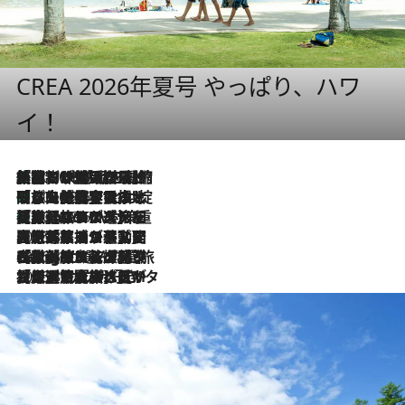
CREA 2026年夏号 やっぱり、ハワ
イ！
「荷物が増えるほど旅ストレスは増す」美容ジャーナリストがたどり着いた最終結論。“化粧品を劇的に減らす”感動の凝縮美容とは
2026.8.6
「旅先には金髪ウィッグを持参」日本と同じメイクでは損してる!? 美容ジャーナリストが提案する“掟破りの旅美容”とは
2026.8.6
【厳選旅コスメ】「身軽さ＆UV対策重視！」ヘアアーティストshucoが選んだ夏旅ベストコスメを発表【Mサイズジップ】
2026.8.6
2026.8.5
【厳選旅コスメ】国内をあちこち移動する河井菜摘が選んだ夏旅ベストコスメ発表！「リラックスアイテムはマスト」【Mサイズジップ】
2026.8.4
【厳選旅コスメ】「紫外線＆乾燥対策しながらメイク感も！」ヘア＆メイクGeorgeが選んだ夏旅ベストコスメを発表！【Mサイズジップ】
2026.8.3
【厳選旅コスメ】「保湿もタイパ重視！」“サウナ好き”タレント清水みさとが愛用する夏旅ベストコスメを発表！【Mサイズジップ】