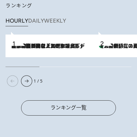
ランキング
HOURLY
DAILY
WEEKLY
2026.8.5
【なぜ吉沢亮は「気配を消せる」のか？】興行収入208億の『国宝』を経て挑むミュージカル『ディア・エヴァン・ハンセン』。トップ俳優が舞台上でさらけ出した“孤独”とは
【三重県】この夏絶対食べたい 冷やしておいしいおやつ3選 お餅×ア
2026.8.6
1 / 5
ランキング一覧