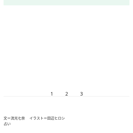
1
2
3
文＝流光七奈 イラスト＝田辺ヒロシ
占い