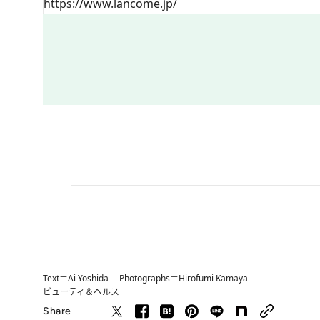
https://www.lancome.jp/
Text＝Ai Yoshida Photographs＝Hirofumi Kamaya
ビューティ＆ヘルス
Share