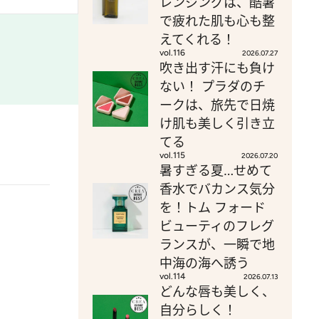
レンジングは、酷暑
で疲れた肌も心も整
えてくれる！
vol.116
2026.07.27
吹き出す汗にも負け
ない！ プラダのチ
ークは、旅先で日焼
け肌も美しく引き立
てる
vol.115
2026.07.20
暑すぎる夏…せめて
香水でバカンス気分
を！トム フォード
ビューティのフレグ
ランスが、一瞬で地
中海の海へ誘う
vol.114
2026.07.13
どんな唇も美しく、
自分らしく！