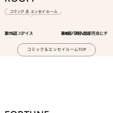
2026.7.30
第15話 アイス
2026.7.30
第8回「同人誌即売会にチャレンジ その2」
コミック＆エッセイルームTOP