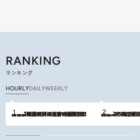
RANKING
ランキング
HOURLY
DAILY
WEEKLY
「最後に見られてよかった」上野動物園の東園パンダ舎が解体前に特別公開。8月16日まで延長されたパネル展と共に辿る“半世紀”のパンダ飼育《解体工事の図面あり》
2026.8.8
2026.8.7
「湘南乃風に憧れて」観客大盛上がりの“タオル回し”に、ラッパー顔負けの高速歌唱まで…さだまさし（74）のアグレッシブすぎる現在地