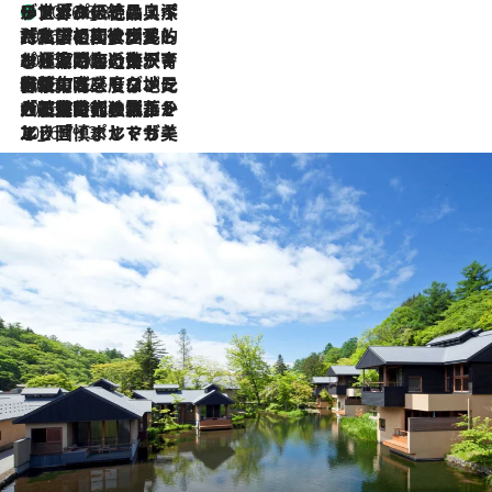
リスボンの絶品スイーツ「パステル・デ・ナタ」とは？ポルトガル伝統の奥深い世界へ
2026.8.8
2026.7.27
「私の祖国はポルトガル語です」国民的詩人フェルナンド・ペソアと、彼が愛した文学の街を歩く
2026.7.26
ポルトガル近海が育む極上の海の幸。キリリと冷えた白ワインと愉しむ、シーフード専門店の贅沢
2026.7.22
伝統の味をモダンに昇華。高感度な地元客が集う、リスボンの最旬ガストロノミー
2026.7.21
大航海時代の栄華から、震災、独裁、そして革命へ。ポルトガル・首都リスボンの石畳に刻まれた「歴史の光と影」
2026.7.13
エッセイ・ヤマザキマリ「慎ましくも美しき国 ポルトガル」