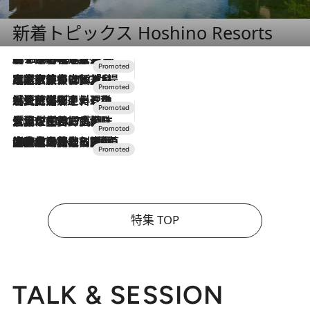
新着トピックス Hoshino Resorts
2026.8.7
【トンボの足水浴】ヒノキの香りに包まれて涼感マックス！約13℃の湧水かけ流しを避暑地「星野温泉 トンボの湯」で体験
2026.7.31
【ホテル帰省】という選択肢をOMOが提案。家族とほどよい距離を保つには「昼は実家、夜は気兼ねなくホテルで！」
2026.7.24
【夏限定ディナーコース】旬を迎える稚鮎や花ズッキーニなどをイタリア・トスカーナの郷土料理の手法で満喫！
2026.7.17
「土佐和ハーブかき氷」がOMO7高知に登場！生姜、山椒、大葉など目にも舌にも涼を呼ぶ郷土の味
2026.7.10
NEW OPEN！【界 草津】名湯の地に誕生。趣の異なる2種の温泉と上州ならではの会席・蕎麦割烹など美食を味わう究極の癒やし旅
特集 TOP
TALK & SESSION