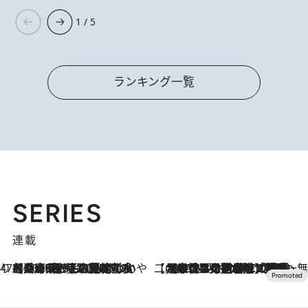
1 / 5
ランキング一覧
SERIES
連載
47都道府県の手みやげ ひんやりスイーツで夏を満喫
【兵庫県】この夏絶対食べたい 冷やしておいしいおやつ3選 淡路島の恵みをジェラートに集約
2026.8.8
【CREA×星野リゾート】唯一無二。癒しと発見が待つ場所へ
2026.8.7
【トンボの足水浴】ヒノキの香りに包まれて涼感マックス！約13℃の湧水かけ流しを避暑地「星野温泉 トンボの湯」で体験