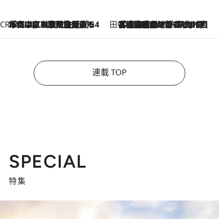
CREA'S CHOICE
2026.8.7
「立川にも歌舞伎があるんだよ」 片岡仁左衛門・市川中車ら豪華座組みで4年目の立川立飛歌舞伎へ
田中稲の勝手に再ブーム
2026.8.7
「湘南乃風に憧れて」観客大盛上がりの“タオル回し”に、ラッパー顔負けの高速歌唱まで…さだまさし（74）のアグレッシブすぎる現在地
連載 TOP
SPECIAL
特集