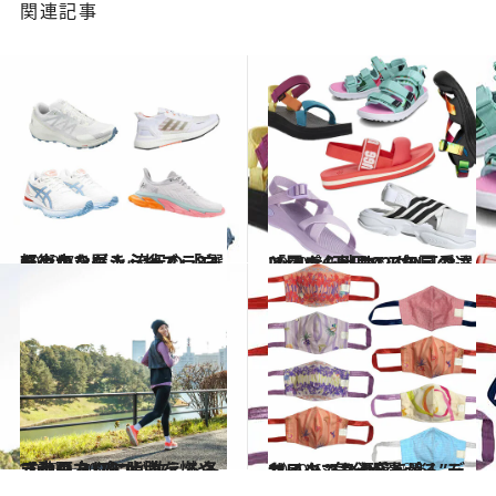
関連記事
2020.7.9
軽やかな履き心地でランも街歩きも！ 流行の「白ランニングシューズ」8選
ファッション
2020.7.15
Under1万円でこの可愛さと履き心地 2020年夏の「スポーツサンダル」8選
ファッション
2020.1.30
【動画あり】脂肪を燃やす走り方 プロが教える冬ランのコツ6つ
ライフスタイル
2020.6.17
マスクでお洒落を楽しみたい！ “気分が上がる”デザインマスク5選♡
ファッション