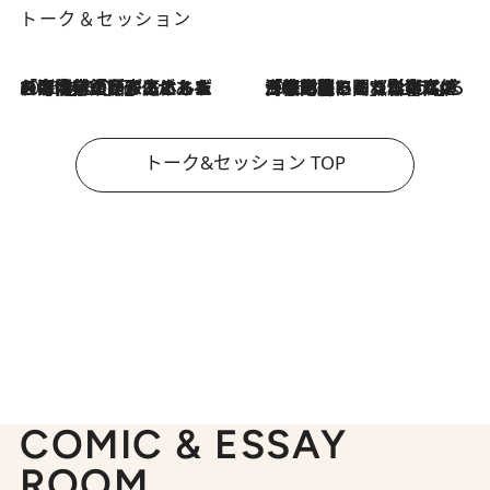
トーク＆セッション
2026.8.3
「今後値上げがあるとすれば…」「リスクがあるのは今年の冬」エネルギー専門家が語る、ホルムズ海峡封鎖が家庭にもたらす“ある心配”
2026.8.3
「住宅建てられない…」「サーチャージ料の高値が続いている」ホルムズ海峡封鎖による影響はいつまで続く？《エネルギー専門家に聞く“どうなる日本の暮らし”》
トーク&セッション TOP
COMIC & ESSAY
ROOM