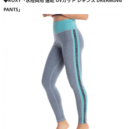
◆ROXY「水陸両用 速乾 UVカット レギンス DREAMING
PANTS」