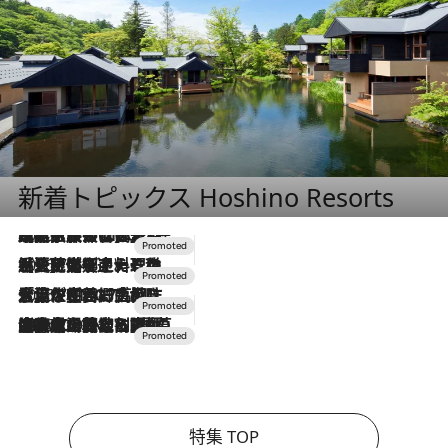
新着トピックス Hoshino Resorts
2026.7.31
【ホテル帰省】という選択肢をOMOが提案。家族とほどよい距離を保つには「昼は実家、夜は気兼ねなくホテルで！」
2026.7.24
【夏限定ディナーコース】旬を迎える稚鮎や花ズッキーニなどをイタリア・トスカーナの郷土料理の手法で満喫！
2026.7.17
「土佐和ハーブかき氷」がOMO7高知に登場！生姜、山椒、大葉など目にも舌にも涼を呼ぶ郷土の味
2026.7.10
NEW OPEN！【界 草津】名湯の地に誕生。趣の異なる2種の温泉と上州ならではの会席・蕎麦割烹など美食を味わう究極の癒やし旅
特集 TOP