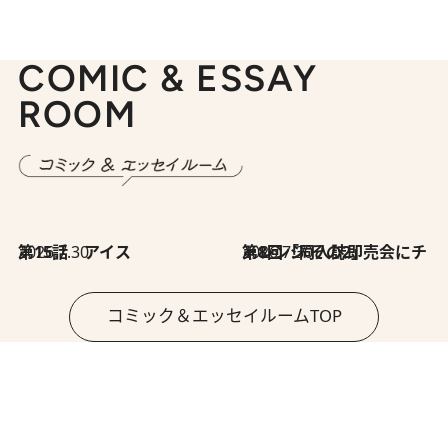
COMIC & ESSAY
ROOM
2026.7.30
第15話 アイス
2026.7.30
第8回「同人誌即売会にチャレンジ その2」
コミック＆エッセイルームTOP