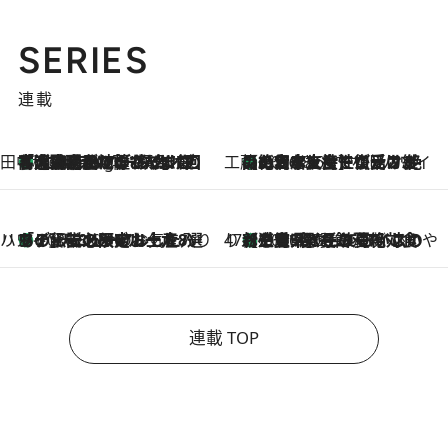
SERIES
連載
田中稲の勝手に再ブーム
「湘南乃風に憧れて」観客大盛上がりの“タオル回し”に、ラッパー顔負けの高速歌唱まで…さだまさし（74）のアグレッシブすぎる現在地
1 Hour Ago
工藤まやのおもてなしハワイ
【ハワイ土産】ローカルの絶大な支持で復活！ 絶品の幻クッキー《元ファンの日本人女性が受け継いだ名店》
2026.8.6
ハワイ賢者 リサのお気に入りリスト
あの伝説の限定トートも！ リニューアルした「ディーン＆デルーカ ハワイ」で必須のお土産8選
2026.8.6
47都道府県の手みやげ ひんやりスイーツで夏を満喫
【三重県】この夏絶対食べたい 冷やしておいしいおやつ3選 お餅×アイスの新感覚スイーツ
2026.8.6
連載 TOP