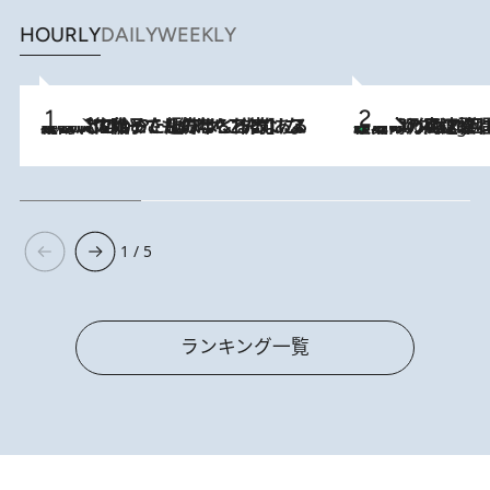
HOURLY
DAILY
WEEKLY
2026.8.5
【阿川佐和子さんの年とる力】なぜ70代で始めた趣味は“こんなに楽しい”のか？ ピアノ、俳句…スランプに陥っても続けられる“ある秘訣”とは
「湘南乃風に憧れて」観客大盛上がりの“タオル回し”に、ラッパー顔負けの高速歌唱まで…さだまさし（74）のアグレッシブすぎる現在地
2 Hours Ago
1 / 5
ランキング一覧