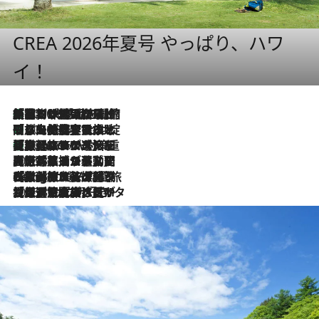
CREA 2026年夏号 やっぱり、ハワ
イ！
「荷物が増えるほど旅ストレスは増す」美容ジャーナリストがたどり着いた最終結論。“化粧品を劇的に減らす”感動の凝縮美容とは
2026.8.6
「旅先には金髪ウィッグを持参」日本と同じメイクでは損してる!? 美容ジャーナリストが提案する“掟破りの旅美容”とは
2026.8.6
【厳選旅コスメ】「身軽さ＆UV対策重視！」ヘアアーティストshucoが選んだ夏旅ベストコスメを発表【Mサイズジップ】
2026.8.6
2026.8.5
【厳選旅コスメ】国内をあちこち移動する河井菜摘が選んだ夏旅ベストコスメ発表！「リラックスアイテムはマスト」【Mサイズジップ】
2026.8.4
【厳選旅コスメ】「紫外線＆乾燥対策しながらメイク感も！」ヘア＆メイクGeorgeが選んだ夏旅ベストコスメを発表！【Mサイズジップ】
2026.8.3
【厳選旅コスメ】「保湿もタイパ重視！」“サウナ好き”タレント清水みさとが愛用する夏旅ベストコスメを発表！【Mサイズジップ】