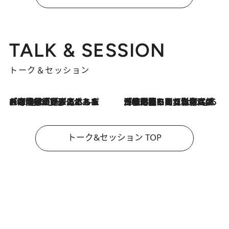
TALK & SESSION
トーク＆セッション
2026.8.3
「今後値上げがあるとすれば…」「リスクがあるのは今年の冬」エネルギー専門家が語る、ホルムズ海峡封鎖が家庭にもたらす“ある心配”
2026.8.3
「住宅建てられない…」「サーチャージ料の高値が続いている」ホルムズ海峡封鎖による影響はいつまで続く？《エネルギー専門家に聞く“どうなる日本の暮らし”》
トーク&セッション TOP