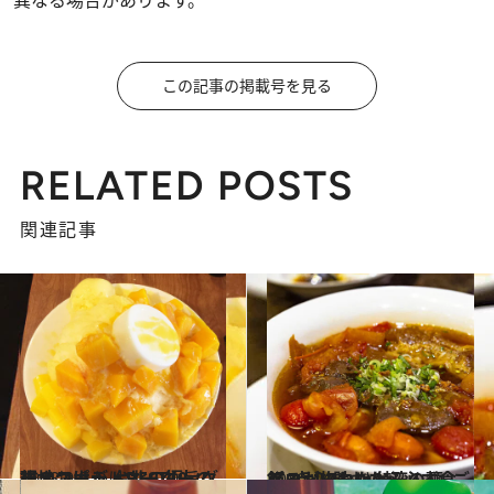
異なる場合があります。
この記事の掲載号を見る
RELATED POSTS
関連記事
2018.9.9
現地コーディネーターの行きつけ！ 台北の極旨グルメスポットBEST10
旅＆お出かけ
2020.4.13
プロが惚れた台湾の麵･ご飯･点心 訪れたら必ず食べるおいしい8軒
旅＆お出かけ