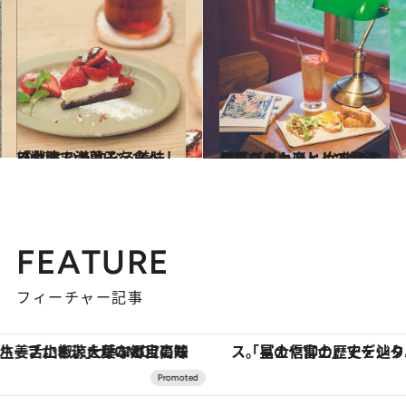
2020.5.7
「台湾で洋菓子を食べる」 という次なる美味しい戦略
旅＆お出かけ
2020.5.6
ベーグルも楽しめる台湾のブックカフェ 台北のお洒落スポットとして注目！
旅＆お出かけ
FEATURE
フィーチャー記事
「星のや富士」でデジタルデトックス。冨士信仰の歴史を辿り、心身を調える。
【銀座で出合う最旬美容】美髪ケアや上質な眠