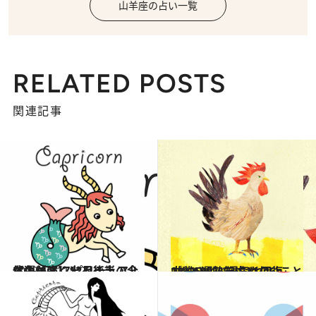
山羊座の占い一覧
RELATED POSTS
関連記事
2019.12.11
【山羊座】12月後半の全体運は？ スピリチュアルな色が強く出るとき
占い
2019.11.21
［雞(とり)年］11/26～12/25運勢 運気は回復中。100％を求めないこと
占い