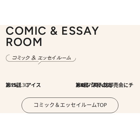
COMIC & ESSAY
ROOM
2026.7.30
第15話 アイス
2026.7.30
第8回「同人誌即売会にチャレンジ その2」
コミック＆エッセイルームTOP