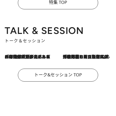
特集 TOP
TALK & SESSION
トーク＆セッション
2026.8.3
「今後値上げがあるとすれば…」「リスクがあるのは今年の冬」エネルギー専門家が語る、ホルムズ海峡封鎖が家庭にもたらす“ある心配”
2026.8.3
「住宅建てられない…」「サーチャージ料の高値が続いている」ホルムズ海峡封鎖による影響はいつまで続く？《エネルギー専門家に聞く“どうなる日本の暮らし”》
トーク&セッション TOP