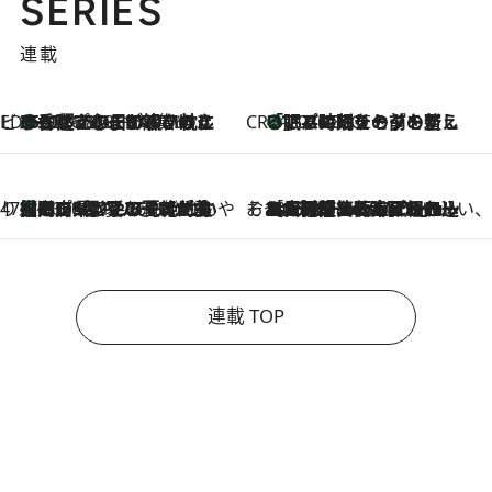
SERIES
連載
ビューティいいもの集め EDITORS' BEST
35℃超えの日の夜、枕にひと吹き！ BAUMのルームスプレーが、ひのきの香りで心まで解きほぐす
2026.8.10
CREA'S CHOICE
「眠る時刻をセットする」——眠りの前を整える、バルミューダの新しいアプローチ
2026.8.10
47都道府県の手みやげ ひんやりスイーツで夏を満喫
【岡山県】この夏絶対食べたい 冷やしておいしいおやつ3選 フルーツが主役のプリンやアイスが勢揃い
2026.8.10
そおだよおこの関西おいしい、おやつ紀行
2026.8.9
［大阪府箕面市］一皿一皿目の前で仕上げられる、料理を巧みに組み込んだアシェットデセールコース「ミチル アシェット デセール（Michiru assiette dessert）」
連載 TOP