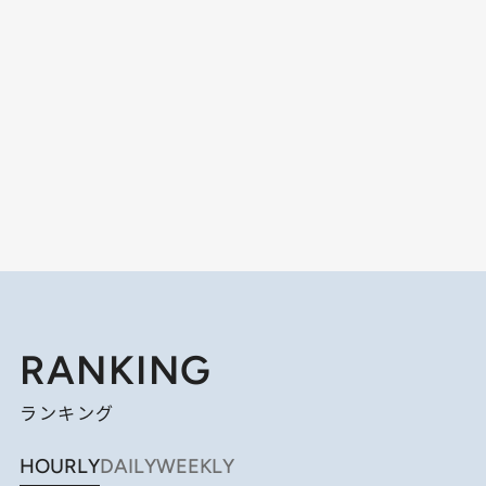
RANKING
ランキング
HOURLY
DAILY
WEEKLY