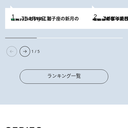
【新月】8月13日 獅子座の新月の日に行うといいこと
4 Hours Ago
2026.8.3
【自作のダイエットノートは攻略本】ダイエットが「苦しいもの」ではなくなった日。50代フードライターが半年続けられた理由は“楽しむこと”
1 / 5
ランキング一覧