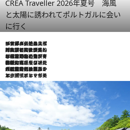
CREA Traveller 2026年夏号 海風
と太陽に誘われてポルトガルに会い
に行く
2026.8.8
リスボンの絶品スイーツ「パステル・デ・ナタ」とは？ポルトガル伝統の奥深い世界へ
2026.7.27
「私の祖国はポルトガル語です」国民的詩人フェルナンド・ペソアと、彼が愛した文学の街を歩く
2026.7.26
ポルトガル近海が育む極上の海の幸。キリリと冷えた白ワインと愉しむ、シーフード専門店の贅沢
2026.7.22
伝統の味をモダンに昇華。高感度な地元客が集う、リスボンの最旬ガストロノミー
2026.7.21
大航海時代の栄華から、震災、独裁、そして革命へ。ポルトガル・首都リスボンの石畳に刻まれた「歴史の光と影」
2026.7.13
エッセイ・ヤマザキマリ「慎ましくも美しき国 ポルトガル」