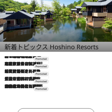
新着トピックス Hoshino Resorts
2026.8.7
【トンボの足水浴】ヒノキの香りに包まれて涼感マックス！約13℃の湧水かけ流しを避暑地「星野温泉 トンボの湯」で体験
2026.7.31
【ホテル帰省】という選択肢をOMOが提案。家族とほどよい距離を保つには「昼は実家、夜は気兼ねなくホテルで！」
2026.7.24
【夏限定ディナーコース】旬を迎える稚鮎や花ズッキーニなどをイタリア・トスカーナの郷土料理の手法で満喫！
2026.7.17
「土佐和ハーブかき氷」がOMO7高知に登場！生姜、山椒、大葉など目にも舌にも涼を呼ぶ郷土の味
2026.7.10
NEW OPEN！【界 草津】名湯の地に誕生。趣の異なる2種の温泉と上州ならではの会席・蕎麦割烹など美食を味わう究極の癒やし旅