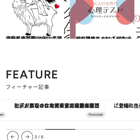
2019.12.24
【山羊座】2020年上半期 恋愛＆SEX運 JINMUのアムール占星術
占い
2019.12.1
【心理テスト】「出会いたい異性」 いつも持ち歩いているものは？
占い
FEATURE
フィーチャー記事
「大事なのは地域の意識を変えること」。ロレックス賞受賞の自然保護活動家が実現させたナイジェリアの自然環境の復活
3
/
6