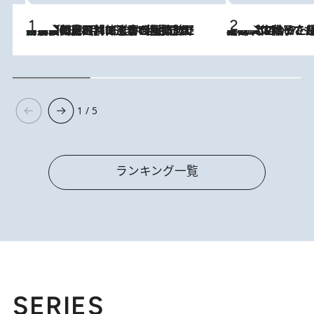
「最後に見られてよかった」上野動物園の東園パンダ舎が解体前に特別公開。8月16日まで延長されたパネル展と共に辿る“半世紀”のパンダ飼育《解体工事の図面あり》
2026.8.8
2026.8.5
【阿川佐和子さんの年とる力】なぜ70代で始めた趣味は“こんなに楽しい”のか？ ピアノ、俳句…スランプに陥っても続けられる“ある秘訣”とは
1 / 5
ランキング一覧
SERIES