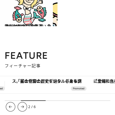
2018.12.14
流光七奈の12星座占い 魚座・2019年の全体運
占い
FEATURE
フィーチャー記事
「土佐和ハーブかき氷」がOMO7高知に登場！生姜、山椒、大葉など目にも舌にも涼を呼ぶ郷土の味
【夏限定ディナーコース】旬を迎
3
/
6