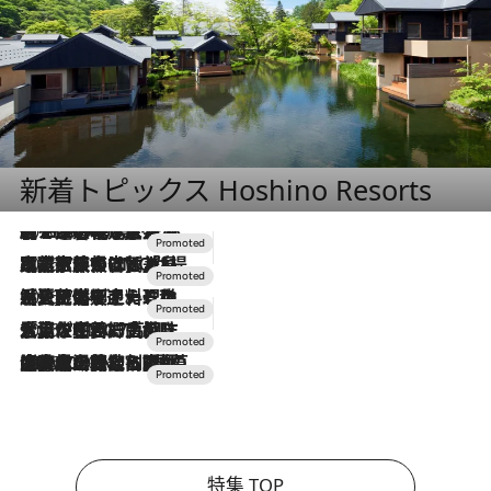
新着トピックス Hoshino Resorts
2026.8.7
【トンボの足水浴】ヒノキの香りに包まれて涼感マックス！約13℃の湧水かけ流しを避暑地「星野温泉 トンボの湯」で体験
2026.7.31
【ホテル帰省】という選択肢をOMOが提案。家族とほどよい距離を保つには「昼は実家、夜は気兼ねなくホテルで！」
2026.7.24
【夏限定ディナーコース】旬を迎える稚鮎や花ズッキーニなどをイタリア・トスカーナの郷土料理の手法で満喫！
2026.7.17
「土佐和ハーブかき氷」がOMO7高知に登場！生姜、山椒、大葉など目にも舌にも涼を呼ぶ郷土の味
2026.7.10
NEW OPEN！【界 草津】名湯の地に誕生。趣の異なる2種の温泉と上州ならではの会席・蕎麦割烹など美食を味わう究極の癒やし旅
特集 TOP