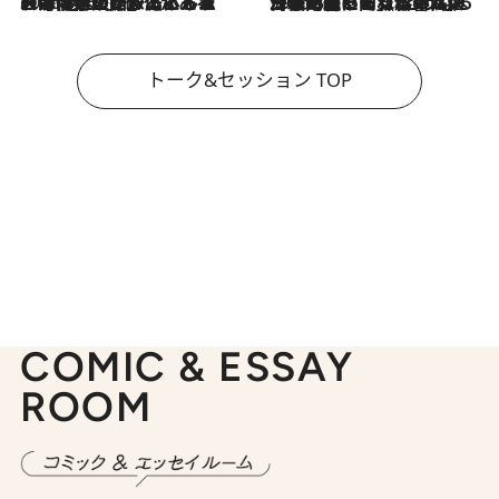
2026.8.3
「今後値上げがあるとすれば…」「リスクがあるのは今年の冬」エネルギー専門家が語る、ホルムズ海峡封鎖が家庭にもたらす“ある心配”
2026.8.3
「住宅建てられない…」「サーチャージ料の高値が続いている」ホルムズ海峡封鎖による影響はいつまで続く？《エネルギー専門家に聞く“どうなる日本の暮らし”》
トーク&セッション TOP
COMIC & ESSAY
ROOM