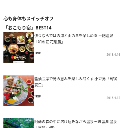
心も身体もスイッチオフ
「おこもり宿」BEST14
伊豆ならではの海と山の幸を楽しめる 土肥温泉
「和の匠 花暖簾」
TRIP
2018.4.16
醬油会席で島の恵みを楽しみ尽くす 小豆島「島宿
真里」
TRIP
2018.4.12
阿蘇の森の中に溶け込みながら温泉三昧 黒川温泉
「旅館 山河」