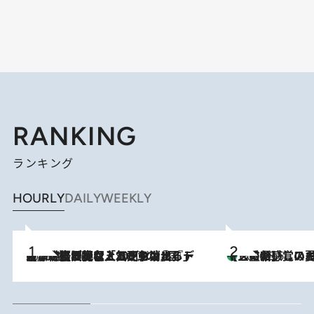
RANKING
ランキング
HOURLY
DAILY
WEEKLY
2026.8.5
【なぜ吉沢亮は「気配を消せる」のか？】興行収入208億の『国宝』を経て挑むミュージカル『ディア・エヴァン・ハンセン』。トップ俳優が舞台上でさらけ出した“孤独”とは
【三重県】この夏絶対食べたい 冷やしておいしいおやつ3選 お餅×ア
2026.8.6