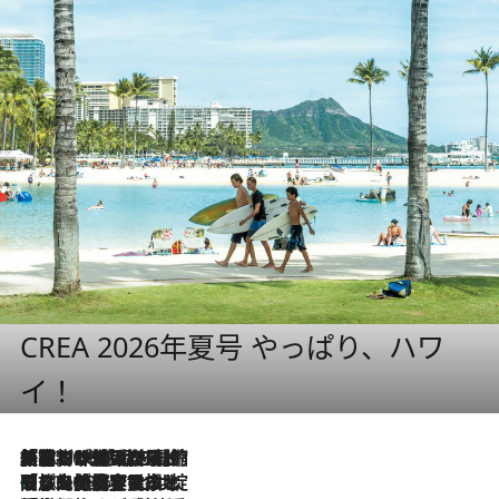
CREA 2026年夏号 やっぱり、ハワ
イ！
「荷物が増えるほど旅ストレスは増す」美容ジャーナリストがたどり着いた最終結論。“化粧品を劇的に減らす”感動の凝縮美容とは
2026.8.6
「旅先には金髪ウィッグを持参」日本と同じメイクでは損してる!? 美容ジャーナリストが提案する“掟破りの旅美容”とは
2026.8.6