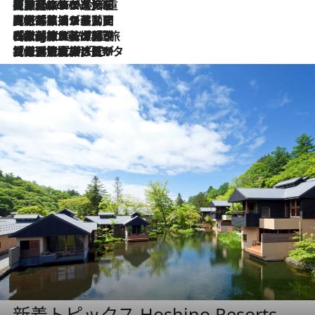
【厳選旅コスメ】「身軽さ＆UV対策重視！」ヘアアーティストshucoが選んだ夏旅ベストコスメを発表【Mサイズジップ】
2026.8.6
2026.8.5
【厳選旅コスメ】国内をあちこち移動する河井菜摘が選んだ夏旅ベストコスメ発表！「リラックスアイテムはマスト」【Mサイズジップ】
2026.8.4
【厳選旅コスメ】「紫外線＆乾燥対策しながらメイク感も！」ヘア＆メイクGeorgeが選んだ夏旅ベストコスメを発表！【Mサイズジップ】
2026.8.3
【厳選旅コスメ】「保湿もタイパ重視！」“サウナ好き”タレント清水みさとが愛用する夏旅ベストコスメを発表！【Mサイズジップ】
新着トピックス Hoshino Resorts