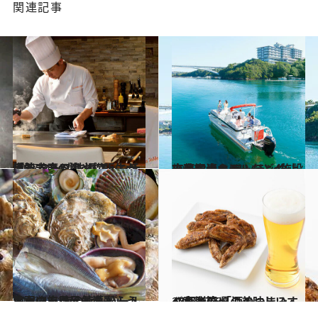
関連記事
2017.5.14
伊勢志摩の鮑や松阪牛が堪能できる 鉄板フレンチ「ラ ターブル ダキ」
旅＆お出かけ
2018.3.7
志摩観光ホテルなど4施設で楽しめる ワンランク上の英虞湾クルージング
旅＆お出かけ
2017.4.11
海女さんに元気をもらう鳥羽の旅 海の幸もパールオーロラ風呂も満喫！
旅＆お出かけ
2017.12.28
47都道府県の美味しいすぐれもの 「酒のつまみ」～東海篇～
グルメ