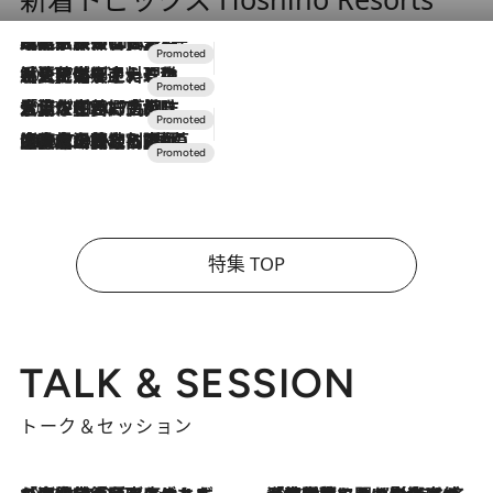
2026.7.31
【ホテル帰省】という選択肢をOMOが提案。家族とほどよい距離を保つには「昼は実家、夜は気兼ねなくホテルで！」
2026.7.24
【夏限定ディナーコース】旬を迎える稚鮎や花ズッキーニなどをイタリア・トスカーナの郷土料理の手法で満喫！
2026.7.17
「土佐和ハーブかき氷」がOMO7高知に登場！生姜、山椒、大葉など目にも舌にも涼を呼ぶ郷土の味
2026.7.10
NEW OPEN！【界 草津】名湯の地に誕生。趣の異なる2種の温泉と上州ならではの会席・蕎麦割烹など美食を味わう究極の癒やし旅
特集 TOP
TALK & SESSION
トーク＆セッション