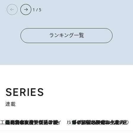
1 / 5
ランキング一覧
SERIES
連載
工藤まやのおもてなしハワイ
【ハワイ土産】ローカルの絶大な支持で復活！ 絶品の幻クッキー《元ファンの日本人女性が受け継いだ名店》
2026.8.6
ハワイ賢者 リサのお気に入りリスト
あの伝説の限定トートも！ リニューアルした「ディーン＆デルーカ ハワイ」で必須のお土産8選
2026.8.6