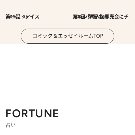
2026.7.30
第15話 アイス
2026.7.30
第8回「同人誌即売会にチャレンジ その2」
コミック＆エッセイルームTOP
FORTUNE
占い