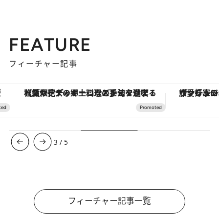
FEATURE
フィーチャー記事
【夏限定ディナーコース】旬を迎える稚鮎や花ズッキーニなどをイタリア・トスカーナの郷土料理の手法で満喫！
ヴァシュロン・コンスタンタン
3
/
5
フィーチャー記事一覧