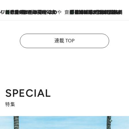
47都道府県の手みやげ ひんやりスイーツで夏を満喫
【三重県】この夏絶対食べたい 冷やしておいしいおやつ3選 お餅×アイスの新感覚スイーツ
2026.8.6
齋藤 薫 美容脳ルネサンス
「荷物が増えるほど旅ストレスは増す」美容ジャーナリストがたどり着いた最終結論。“化粧品を劇的に減らす”感動の凝縮美容とは
2026.8.6
連載 TOP
SPECIAL
特集