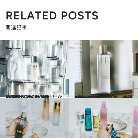
RELATED POSTS
関連記事
2017.3.7
齋藤薫が選ぶ化粧水BEST12「本当に頼りになる1本はこれ！」
ビューティ＆ヘルス
2017.11.27
CREAベストコスメ2017！(1) 「化粧水」部門5選
ビューティ＆ヘルス