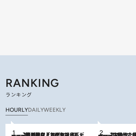
RANKING
ランキング
HOURLY
DAILY
WEEKLY
2026.8.5
【なぜ吉沢亮は「気配を消せる」のか？】興行収入208億の『国宝』を経て挑むミュージカル『ディア・エヴァン・ハンセン』。トップ俳優が舞台上でさらけ出した“孤独”とは
2026.8.5
【阿川佐和子さんの年とる力】なぜ70代で始めた趣味は“こんなに楽しい”のか？ ピアノ、俳句…スランプに陥っても続けられる“ある秘訣”とは