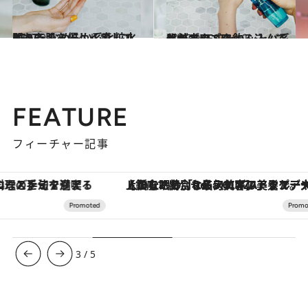
2017.9.9
弱った肌を優しく癒してくれる なめらか系化粧水BEST5
ビューティ＆ヘルス
2017.9.7
肌がゴクゴク飲み込んでくれる！ シャバシャバ系化粧水BEST5
ビューティ＆ヘルス
FEATURE
フィーチャー記事
【銀座で出合う最旬美容】美髪ケアや上質な眠り…セルフケアのアップデートから、特別な名入れギフトまで。大人のための「ReFa GINZA」クルーズ
3
/
5