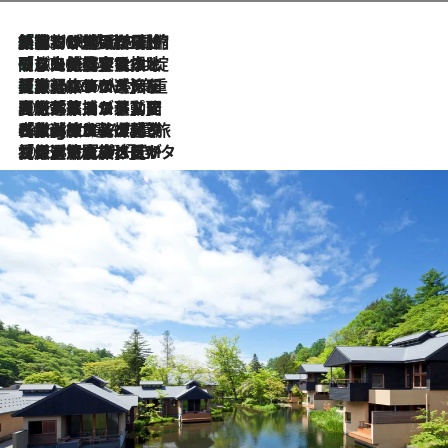
「荷物が増えるほど旅ストレスは増す」美容ジャーナリストがたどり着いた最終結論。“化粧品を劇的に減らす”感動の凝縮美容とは
2026.8.6
「旅先には金髪ウィッグを持参」日本と同じメイクでは損してる!? 美容ジャーナリストが提案する“掟破りの旅美容”とは
2026.8.6
【厳選旅コスメ】「身軽さ＆UV対策重視！」ヘアアーティストshucoが選んだ夏旅ベストコスメを発表【Mサイズジップ】
2026.8.6
2026.8.5
【厳選旅コスメ】国内をあちこち移動する河井菜摘が選んだ夏旅ベストコスメ発表！「リラックスアイテムはマスト」【Mサイズジップ】
2026.8.4
【厳選旅コスメ】「紫外線＆乾燥対策しながらメイク感も！」ヘア＆メイクGeorgeが選んだ夏旅ベストコスメを発表！【Mサイズジップ】
2026.8.3
【厳選旅コスメ】「保湿もタイパ重視！」“サウナ好き”タレント清水みさとが愛用する夏旅ベストコスメを発表！【Mサイズジップ】