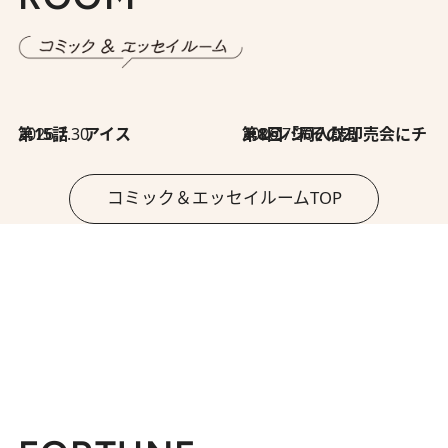
2026.7.30
第15話 アイス
2026.7.30
第8回「同人誌即売会にチャレンジ その2」
コミック＆エッセイルームTOP