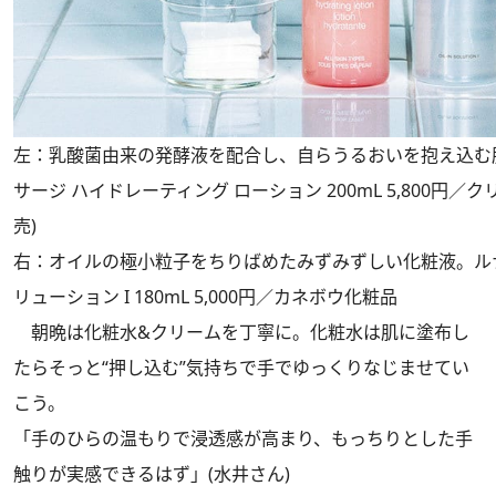
左：乳酸菌由来の発酵液を配合し、自らうるおいを抱え込む
サージ ハイドレーティング ローション 200mL 5,800円／クリニ
売)
右：オイルの極小粒子をちりばめたみずみずしい化粧液。ル
リューション I 180mL 5,000円／カネボウ化粧品
朝晩は化粧水&クリームを丁寧に。化粧水は肌に塗布し
たらそっと“押し込む”気持ちで手でゆっくりなじませてい
こう。
「手のひらの温もりで浸透感が高まり、もっちりとした手
触りが実感できるはず」(水井さん)