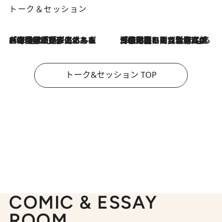
トーク＆セッション
2026.8.3
「今後値上げがあるとすれば…」「リスクがあるのは今年の冬」エネルギー専門家が語る、ホルムズ海峡封鎖が家庭にもたらす“ある心配”
2026.8.3
「住宅建てられない…」「サーチャージ料の高値が続いている」ホルムズ海峡封鎖による影響はいつまで続く？《エネルギー専門家に聞く“どうなる日本の暮らし”》
トーク&セッション TOP
COMIC & ESSAY
ROOM