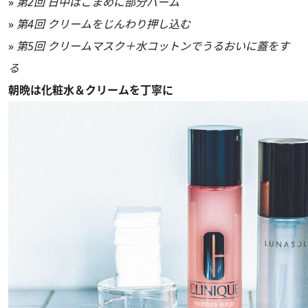
»
第2回 日中はこまめに部分バーム
»
第4回 クリームをじんわり押し込む
»
第5回 クリームマスク＋水コットンでうるおいに蓋をす
る
朝晩は化粧水＆クリームを丁寧に