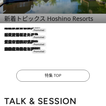
新着トピックス Hoshino Resorts
2026.7.31
【ホテル帰省】という選択肢をOMOが提案。家族とほどよい距離を保つには「昼は実家、夜は気兼ねなくホテルで！」
2026.7.24
【夏限定ディナーコース】旬を迎える稚鮎や花ズッキーニなどをイタリア・トスカーナの郷土料理の手法で満喫！
2026.7.17
「土佐和ハーブかき氷」がOMO7高知に登場！生姜、山椒、大葉など目にも舌にも涼を呼ぶ郷土の味
2026.7.10
NEW OPEN！【界 草津】名湯の地に誕生。趣の異なる2種の温泉と上州ならではの会席・蕎麦割烹など美食を味わう究極の癒やし旅
特集 TOP
TALK & SESSION