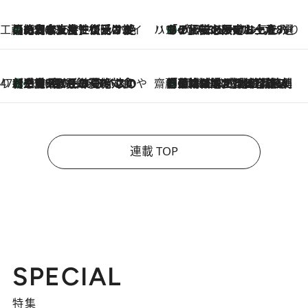
工藤まやのおもてなしハワイ
【ハワイ土産】ローカルの絶大な支持で復活！ 絶品の幻クッキー《元ファンの日本人女性が受け継いだ名店》
2026.8.6
ハワイ賢者 リサのお気に入りリスト
あの伝説の限定トートも！ リニューアルした「ディーン＆デルーカ ハワイ」で必須のお土産8選
2026.8.6
47都道府県の手みやげ ひんやりスイーツで夏を満喫
【三重県】この夏絶対食べたい 冷やしておいしいおやつ3選 お餅×アイスの新感覚スイーツ
2026.8.6
齋藤 薫 美容脳ルネサンス
「荷物が増えるほど旅ストレスは増す」美容ジャーナリストがたどり着いた最終結論。“化粧品を劇的に減らす”感動の凝縮美容とは
2026.8.6
連載 TOP
SPECIAL
特集