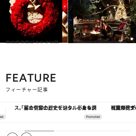
2017.11.22
クリスマスはホテルで華やかに楽しもう！ ビジュアル重視の「クリスマスケーキ」篇
旅＆お出かけ
2017.11.30
真冬を彩る素敵な演出がいっぱい！ 「星野リゾート」で過ごすクリスマス
旅＆お出かけ
FEATURE
フィーチャー記事
【夏限定ディナーコース】旬を迎える稚鮎や花ズッキーニなどをイタリア・トスカーナの郷土料理の手法で満喫！
ヴァシュロン・コンスタンタン