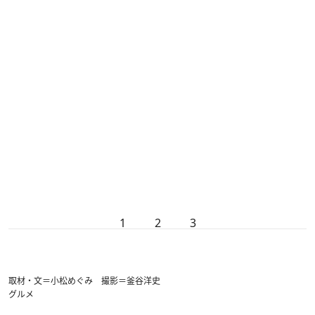
1
2
3
取材・文＝小松めぐみ 撮影＝釜谷洋史
グルメ