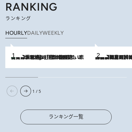
RANKING
ランキング
HOURLY
DAILY
WEEKLY
【大分・別府】「今一番おいしい食材を調理する」1日2組限定・ミシュラン2ツ星の日本料理店で、素材と四季を愉しむ極上の時間
3 Hours Ago
2026.8.8
「最後に見られてよかった」上野動物園の東園パンダ舎が解体前に特別公開。8月16日まで延長されたパネル展と共に辿る“半世紀”のパンダ飼育《解体工事の図面あり》
1 / 5
ランキング一覧