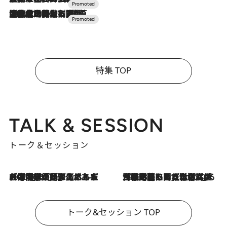
2026.7.10
NEW OPEN！【界 草津】名湯の地に誕生。趣の異なる2種の温泉と上州ならではの会席・蕎麦割烹など美食を味わう究極の癒やし旅
特集 TOP
TALK & SESSION
トーク＆セッション
2026.8.3
「今後値上げがあるとすれば…」「リスクがあるのは今年の冬」エネルギー専門家が語る、ホルムズ海峡封鎖が家庭にもたらす“ある心配”
2026.8.3
「住宅建てられない…」「サーチャージ料の高値が続いている」ホルムズ海峡封鎖による影響はいつまで続く？《エネルギー専門家に聞く“どうなる日本の暮らし”》
トーク&セッション TOP