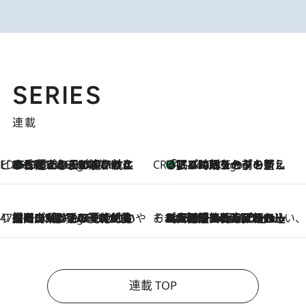
SERIES
連載
ビューティいいもの集め EDITORS' BEST
35℃超えの日の夜、枕にひと吹き！ BAUMのルームスプレーが、ひのきの香りで心まで解きほぐす
3 Hours Ago
CREA'S CHOICE
「眠る時刻をセットする」——眠りの前を整える、バルミューダの新しいアプローチ
3 Hours Ago
47都道府県の手みやげ ひんやりスイーツで夏を満喫
【岡山県】この夏絶対食べたい 冷やしておいしいおやつ3選 フルーツが主役のプリンやアイスが勢揃い
3 Hours Ago
そおだよおこの関西おいしい、おやつ紀行
2026.8.9
［大阪府箕面市］一皿一皿目の前で仕上げられる、料理を巧みに組み込んだアシェットデセールコース「ミチル アシェット デセール（Michiru assiette dessert）」
連載 TOP