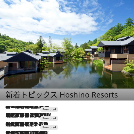
新着トピックス Hoshino Resorts
2026.8.7
【トンボの足水浴】ヒノキの香りに包まれて涼感マックス！約13℃の湧水かけ流しを避暑地「星野温泉 トンボの湯」で体験
2026.7.31
【ホテル帰省】という選択肢をOMOが提案。家族とほどよい距離を保つには「昼は実家、夜は気兼ねなくホテルで！」
2026.7.24
【夏限定ディナーコース】旬を迎える稚鮎や花ズッキーニなどをイタリア・トスカーナの郷土料理の手法で満喫！
2026.7.17
「土佐和ハーブかき氷」がOMO7高知に登場！生姜、山椒、大葉など目にも舌にも涼を呼ぶ郷土の味