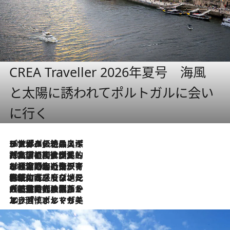
CREA Traveller 2026年夏号 海風
と太陽に誘われてポルトガルに会い
に行く
2026.8.8
リスボンの絶品スイーツ「パステル・デ・ナタ」とは？ポルトガル伝統の奥深い世界へ
2026.7.27
「私の祖国はポルトガル語です」国民的詩人フェルナンド・ペソアと、彼が愛した文学の街を歩く
2026.7.26
ポルトガル近海が育む極上の海の幸。キリリと冷えた白ワインと愉しむ、シーフード専門店の贅沢
2026.7.22
伝統の味をモダンに昇華。高感度な地元客が集う、リスボンの最旬ガストロノミー
2026.7.21
大航海時代の栄華から、震災、独裁、そして革命へ。ポルトガル・首都リスボンの石畳に刻まれた「歴史の光と影」
2026.7.13
エッセイ・ヤマザキマリ「慎ましくも美しき国 ポルトガル」