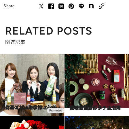
Share
RELATED POSTS
関連記事
2017.11.10
クリスマスの季節に心をこめて 達人おすすめの絶対喜ばれる贈り物
グルメ
2017.11.29
クリスマスはホテルで華やかに楽しもう！ 上質な美味が揃う「クリスマスギフト」篇
旅＆お出かけ