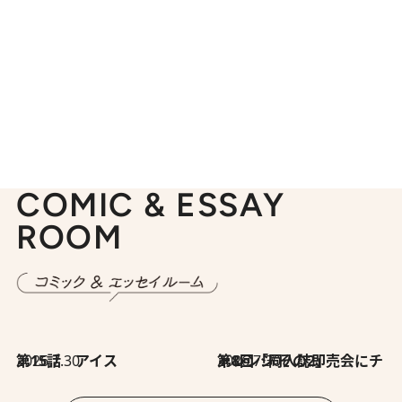
COMIC & ESSAY
ROOM
2026.7.30
第15話 アイス
2026.7.30
第8回「同人誌即売会にチャレンジ その2」