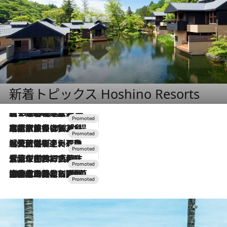
新着トピックス Hoshino Resorts
【トンボの足水浴】ヒノキの香りに包まれて涼感マックス！約13℃の湧水かけ流しを避暑地「星野温泉 トンボの湯」で体験
2026.8.7
2026.7.31
【ホテル帰省】という選択肢をOMOが提案。家族とほどよい距離を保つには「昼は実家、夜は気兼ねなくホテルで！」
2026.7.24
【夏限定ディナーコース】旬を迎える稚鮎や花ズッキーニなどをイタリア・トスカーナの郷土料理の手法で満喫！
2026.7.17
「土佐和ハーブかき氷」がOMO7高知に登場！生姜、山椒、大葉など目にも舌にも涼を呼ぶ郷土の味
2026.7.10
NEW OPEN！【界 草津】名湯の地に誕生。趣の異なる2種の温泉と上州ならではの会席・蕎麦割烹など美食を味わう究極の癒やし旅