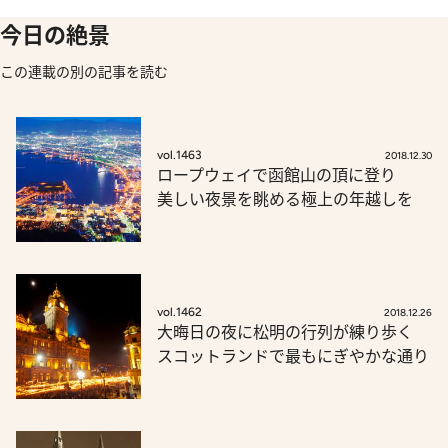
今日の絶景
この連載の別の記事を読む
vol.1463
2018.12.30
ロープウェイで函館山の頂に登り
美しい夜景を眺める極上の年越しを
vol.1462
2018.12.26
大晦日の夜に松明の行列が練り歩く
スコットランドで最もにぎやかな通り