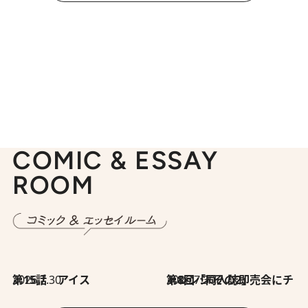
COMIC & ESSAY
ROOM
2026.7.30
第15話 アイス
2026.7.30
第8回「同人誌即売会にチャレンジ その2」