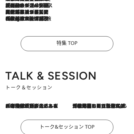
2026.8.6
【厳選旅コスメ】「身軽さ＆UV対策重視！」ヘアアーティストshucoが選んだ夏旅ベストコスメを発表【Mサイズジップ】
2026.8.5
【厳選旅コスメ】国内をあちこち移動する河井菜摘が選んだ夏旅ベストコスメ発表！「リラックスアイテムはマスト」【Mサイズジップ】
2026.8.4
【厳選旅コスメ】「紫外線＆乾燥対策しながらメイク感も！」ヘア＆メイクGeorgeが選んだ夏旅ベストコスメを発表！【Mサイズジップ】
特集 TOP
TALK & SESSION
トーク＆セッション
2026.8.3
「今後値上げがあるとすれば…」「リスクがあるのは今年の冬」エネルギー専門家が語る、ホルムズ海峡封鎖が家庭にもたらす“ある心配”
2026.8.3
「住宅建てられない…」「サーチャージ料の高値が続いている」ホルムズ海峡封鎖による影響はいつまで続く？《エネルギー専門家に聞く“どうなる日本の暮らし”》
トーク&セッション TOP