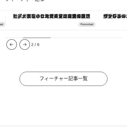
ヴァシュロン・コンスタンタン「オーヴァーシーズ・オートマティック」。旅愛好家のお気に入りコレクションから、ジェンダーレスな新作が登場
【銀座で出合う最旬美容】美髪ケアや上質な眠
3
/
6
フィーチャー記事一覧