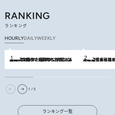
RANKING
ランキング
HOURLY
DAILY
WEEKLY
2026.8.5
【阿川佐和子さんの年とる力】なぜ70代で始めた趣味は“こんなに楽しい”のか？ ピアノ、俳句…スランプに陥っても続けられる“ある秘訣”とは
2026.8.5
下町風情あふれる台北屈指の人気エリア・大稲埕でセンスのいい台湾土産《ヴィン
1 / 5
ランキング一覧