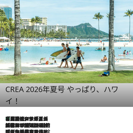
CREA 2026年夏号 やっぱり、ハワ
イ！
【厳選旅コスメ】「多機能アイテムがメイン！」旅好き美容エディターが選んだ夏旅ベストコスメを発表【Mサイズジップ】
2026.8.7
2026.8.6
「荷物が増えるほど旅ストレスは増す」美容ジャーナリストがたどり着いた最終結論。“化粧品を劇的に減らす”感動の凝縮美容とは
2026.8.6
「旅先には金髪ウィッグを持参」日本と同じメイクでは損してる!? 美容ジャーナリストが提案する“掟破りの旅美容”とは