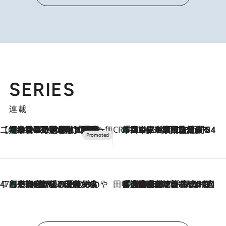
SERIES
連載
【CREA×星野リゾート】唯一無二。癒しと発見が待つ場所へ
【トンボの足水浴】ヒノキの香りに包まれて涼感マックス！約13℃の湧水かけ流しを避暑地「星野温泉 トンボの湯」で体験
2026.8.7
CREA'S CHOICE
「立川にも歌舞伎があるんだよ」 片岡仁左衛門・市川中車ら豪華座組みで4年目の立川立飛歌舞伎へ
2026.8.7
47都道府県の手みやげ ひんやりスイーツで夏を満喫
【京都府】この夏絶対食べたい 冷やしておいしいおやつ3選 ひと口目から心を掴む新緑のテリーヌ
2026.8.7
田中稲の勝手に再ブーム
「湘南乃風に憧れて」観客大盛上がりの“タオル回し”に、ラッパー顔負けの高速歌唱まで…さだまさし（74）のアグレッシブすぎる現在地
2026.8.7