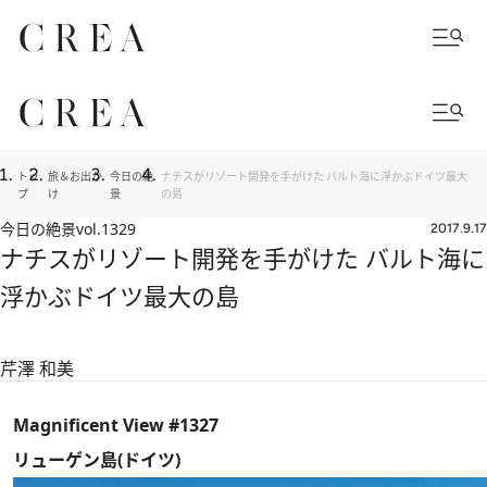
トッ
旅＆お出か
今日の絶
ナチスがリゾート開発を手がけた バルト海に浮かぶドイツ最大
プ
け
景
の島
今日の絶景
vol.1329
2017.9.17
ナチスがリゾート開発を手がけた バルト海に
浮かぶドイツ最大の島
芹澤 和美
Magnificent View #1327
リューゲン島(ドイツ)