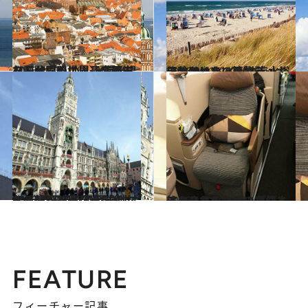
2016.2.13
ハンザ同盟に属して繁栄を謳歌した バルト海を望むドイツの世界遺産都市
旅＆お出かけ
2016.9.12
日除けつきの籐製デッキチェアは ドイツの海水浴に欠かせない風物詩
旅＆お出かけ
2016.11.22
NY発羽田行きの経由地はミュンヘン！ 変化球のマイル使いで寄り道を楽しむ
旅＆お出かけ
2016.1.11
エコノミーなのにビジネスクラスへ!? アップグレードされるための条件とは？
旅＆お出かけ
FEATURE
フィーチャー記事