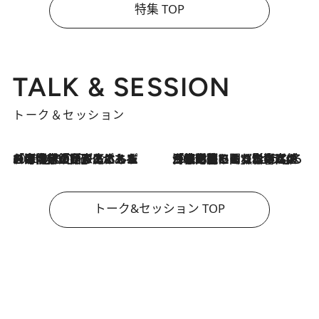
特集 TOP
TALK & SESSION
トーク＆セッション
2026.8.3
「今後値上げがあるとすれば…」「リスクがあるのは今年の冬」エネルギー専門家が語る、ホルムズ海峡封鎖が家庭にもたらす“ある心配”
2026.8.3
「住宅建てられない…」「サーチャージ料の高値が続いている」ホルムズ海峡封鎖による影響はいつまで続く？《エネルギー専門家に聞く“どうなる日本の暮らし”》
トーク&セッション TOP