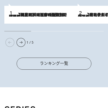
2026.8.8
「最後に見られてよかった」上野動物園の東園パンダ舎が解体前に特別公開。8月16日まで延長されたパネル展と共に辿る“半世紀”のパンダ飼育《解体工事の図面あり》
2026.8.3
《「文士の子ども被害者の会」発足！》阿川佐和子（72）が語る遠藤周作に北杜夫、劇作家・矢代静一の子どもたちの“文豪プライベート事件簿”
1 / 5
ランキング一覧