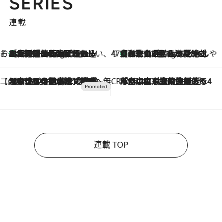
SERIES
連載
そおだよおこの関西おいしい、おやつ紀行
［大阪府箕面市］一皿一皿目の前で仕上げられる、料理を巧みに組み込んだアシェットデセールコース「ミチル アシェット デセール（Michiru assiette dessert）」
10 Hours Ago
47都道府県の手みやげ ひんやりスイーツで夏を満喫
【和歌山県】この夏絶対食べたい 冷やしておいしいおやつ3選 みかんがごろっと丸ごと入ったジュレ
10 Hours Ago
【CREA×星野リゾート】唯一無二。癒しと発見が待つ場所へ
2026.8.7
【トンボの足水浴】ヒノキの香りに包まれて涼感マックス！約13℃の湧水かけ流しを避暑地「星野温泉 トンボの湯」で体験
CREA'S CHOICE
2026.8.7
「立川にも歌舞伎があるんだよ」 片岡仁左衛門・市川中車ら豪華座組みで4年目の立川立飛歌舞伎へ
連載 TOP