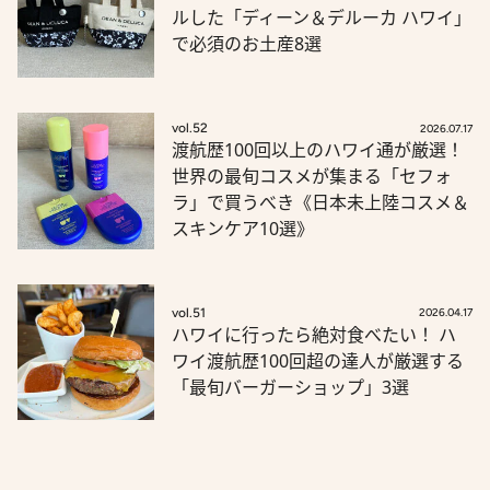
ルした「ディーン＆デルーカ ハワイ」
で必須のお土産8選
vol.52
2026.07.17
渡航歴100回以上のハワイ通が厳選！
世界の最旬コスメが集まる「セフォ
ラ」で買うべき《日本未上陸コスメ＆
スキンケア10選》
vol.51
2026.04.17
ハワイに行ったら絶対食べたい！ ハ
ワイ渡航歴100回超の達人が厳選する
「最旬バーガーショップ」3選