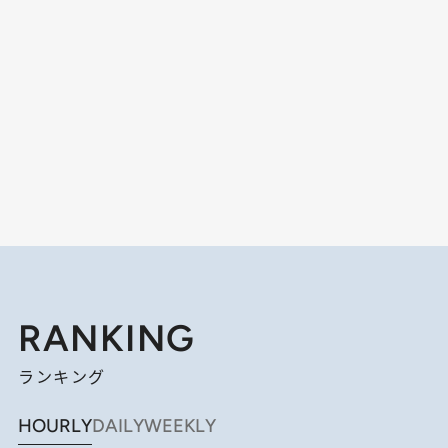
RANKING
ランキング
HOURLY
DAILY
WEEKLY