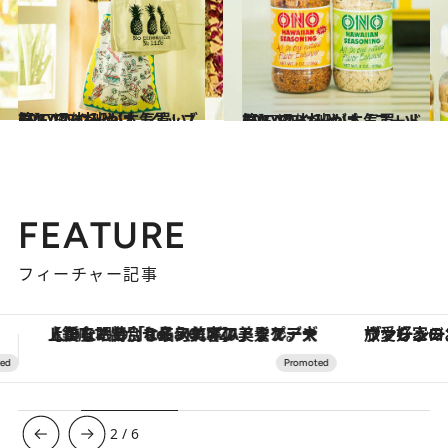
2017.6.10
CREA取材班が本気買いした ハワイみやげ【グッズ篇】
旅＆お出かけ
2017.6.8
CREA取材班が本気買いした ハワイみやげ【フード篇】
旅＆お出かけ
FEATURE
フィーチャー記事
ヴァシュロン・コンスタンタン「オーヴァーシーズ・オートマティック」。旅愛好家のお気に入りコレクションから、ジェンダーレスな新作が登場
3
/
6