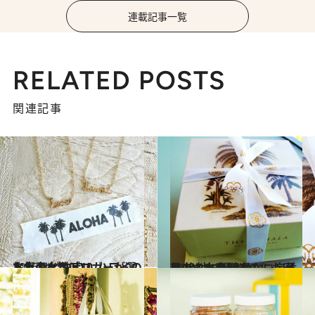
連載記事一覧
RELATED POSTS
関連記事
2016.11.20
人気の女性ブロガーが選んだ リピ決定！ ハワイのお土産ベスト10
旅＆お出かけ
2014.12.24
目上の方に贈るのにも安心 絶対に間違わない定番ハワイ土産10選
旅＆お出かけ