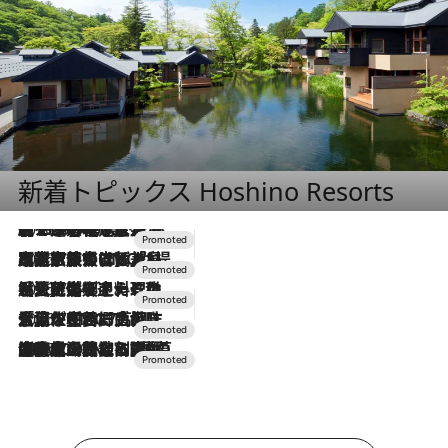
新着トピックス Hoshino Resorts
2026.8.7
【トンボの足水浴】ヒノキの香りに包まれて涼感マックス！約13℃の湧水かけ流しを避暑地「星野温泉 トンボの湯」で体験
2026.7.31
【ホテル帰省】という選択肢をOMOが提案。家族とほどよい距離を保つには「昼は実家、夜は気兼ねなくホテルで！」
2026.7.24
【夏限定ディナーコース】旬を迎える稚鮎や花ズッキーニなどをイタリア・トスカーナの郷土料理の手法で満喫！
2026.7.17
「土佐和ハーブかき氷」がOMO7高知に登場！生姜、山椒、大葉など目にも舌にも涼を呼ぶ郷土の味
2026.7.10
NEW OPEN！【界 草津】名湯の地に誕生。趣の異なる2種の温泉と上州ならではの会席・蕎麦割烹など美食を味わう究極の癒やし旅