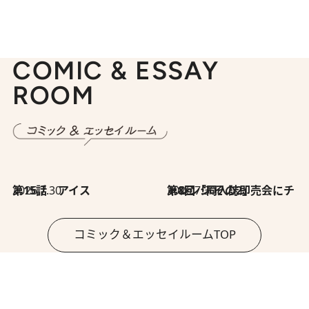
COMIC & ESSAY
ROOM
2026.7.30
第15話 アイス
2026.7.30
第8回「同人誌即売会にチャレンジ その2」
コミック＆エッセイルームTOP