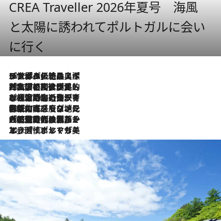
CREA Traveller 2026年夏号 海風
と太陽に誘われてポルトガルに会い
に行く
2026.8.8
リスボンの絶品スイーツ「パステル・デ・ナタ」とは？ポルトガル伝統の奥深い世界へ
2026.7.27
「私の祖国はポルトガル語です」国民的詩人フェルナンド・ペソアと、彼が愛した文学の街を歩く
2026.7.26
ポルトガル近海が育む極上の海の幸。キリリと冷えた白ワインと愉しむ、シーフード専門店の贅沢
2026.7.22
伝統の味をモダンに昇華。高感度な地元客が集う、リスボンの最旬ガストロノミー
2026.7.21
大航海時代の栄華から、震災、独裁、そして革命へ。ポルトガル・首都リスボンの石畳に刻まれた「歴史の光と影」
2026.7.13
エッセイ・ヤマザキマリ「慎ましくも美しき国 ポルトガル」