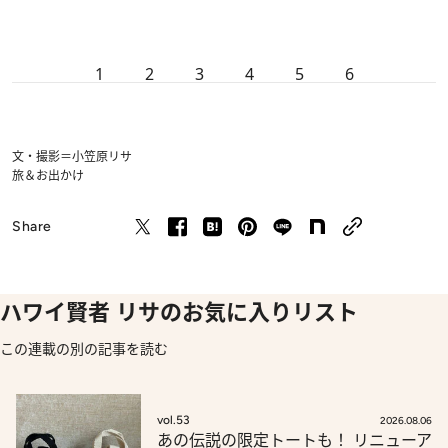
1
2
3
4
5
6
文・撮影＝小笠原リサ
旅＆お出かけ
Share
ハワイ賢者 リサのお気に入りリスト
この連載の別の記事を読む
vol.53
2026.08.06
あの伝説の限定トートも！ リニューア