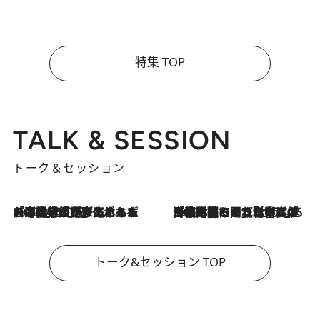
特集 TOP
TALK & SESSION
トーク＆セッション
2026.8.3
「今後値上げがあるとすれば…」「リスクがあるのは今年の冬」エネルギー専門家が語る、ホルムズ海峡封鎖が家庭にもたらす“ある心配”
2026.8.3
「住宅建てられない…」「サーチャージ料の高値が続いている」ホルムズ海峡封鎖による影響はいつまで続く？《エネルギー専門家に聞く“どうなる日本の暮らし”》
トーク&セッション TOP