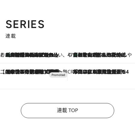
SERIES
連載
そおだよおこの関西おいしい、おやつ紀行
［大阪府箕面市］一皿一皿目の前で仕上げられる、料理を巧みに組み込んだアシェットデセールコース「ミチル アシェット デセール（Michiru assiette dessert）」
2026.8.9
47都道府県の手みやげ ひんやりスイーツで夏を満喫
【和歌山県】この夏絶対食べたい 冷やしておいしいおやつ3選 みかんがごろっと丸ごと入ったジュレ
2026.8.9
【CREA×星野リゾート】唯一無二。癒しと発見が待つ場所へ
2026.8.7
【トンボの足水浴】ヒノキの香りに包まれて涼感マックス！約13℃の湧水かけ流しを避暑地「星野温泉 トンボの湯」で体験
CREA'S CHOICE
2026.8.7
「立川にも歌舞伎があるんだよ」 片岡仁左衛門・市川中車ら豪華座組みで4年目の立川立飛歌舞伎へ
連載 TOP