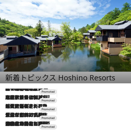
新着トピックス Hoshino Resorts
2026.8.7
【トンボの足水浴】ヒノキの香りに包まれて涼感マックス！約13℃の湧水かけ流しを避暑地「星野温泉 トンボの湯」で体験
2026.7.31
【ホテル帰省】という選択肢をOMOが提案。家族とほどよい距離を保つには「昼は実家、夜は気兼ねなくホテルで！」
2026.7.24
【夏限定ディナーコース】旬を迎える稚鮎や花ズッキーニなどをイタリア・トスカーナの郷土料理の手法で満喫！
2026.7.17
「土佐和ハーブかき氷」がOMO7高知に登場！生姜、山椒、大葉など目にも舌にも涼を呼ぶ郷土の味
2026.7.10
NEW OPEN！【界 草津】名湯の地に誕生。趣の異なる2種の温泉と上州ならではの会席・蕎麦割烹など美食を味わう究極の癒やし旅