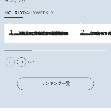
ランキング
HOURLY
DAILY
WEEKLY
2026.8.8
「最後に見られてよかった」上野動物園の東園パンダ舎が解体前に特別公開。8月16日まで延長されたパネル展と共に辿る“半世紀”のパンダ飼育《解体工事の図面あり》
2026.8.5
【阿川佐和子さんの年とる力】なぜ70代で始めた趣味は“こんなに楽しい”のか？ ピアノ、俳句…スランプに陥っても続けられる“ある秘訣”とは
1 / 5
ランキング一覧