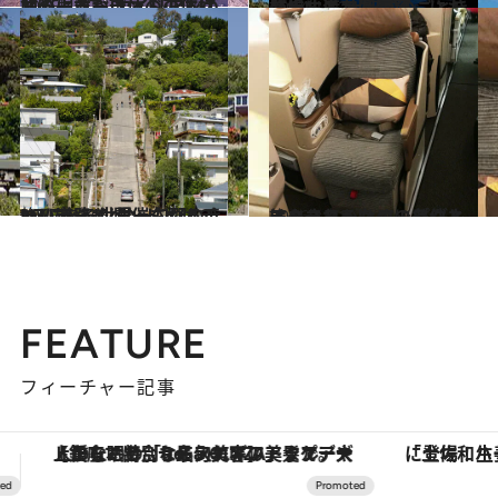
2015.4.27
ニュージーランドの波打ち際に並ぶ エイリアンの卵のような球体の正体は
旅＆お出かけ
2014.10.29
『ナルニア国物語』にも登場する 大聖堂のごとき威厳に満ちた洞窟
旅＆お出かけ
2017.5.24
NZにある世界一勾配のきつい道路で 開催されるチャリティイベントとは？
旅＆お出かけ
2016.1.11
エコノミーなのにビジネスクラスへ!? アップグレードされるための条件とは？
旅＆お出かけ
FEATURE
フィーチャー記事
「土佐和ハーブかき氷」がOMO7高知に登場！生姜、山椒、大葉など目にも舌にも涼を呼ぶ郷土の味