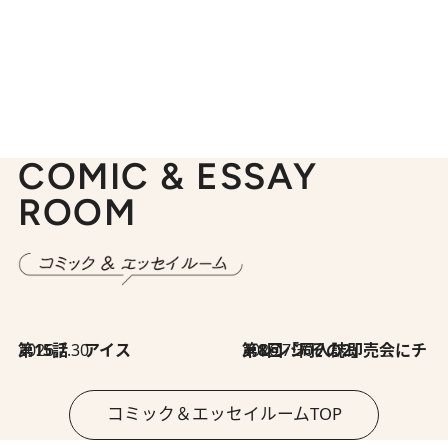
COMIC & ESSAY
ROOM
2026.7.30
第15話 アイス
2026.7.30
第8回「同人誌即売会にチャレンジ その2」
コミック＆エッセイルームTOP