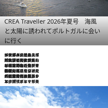
CREA Traveller 2026年夏号 海風
と太陽に誘われてポルトガルに会い
に行く
2026.8.8
リスボンの絶品スイーツ「パステル・デ・ナタ」とは？ポルトガル伝統の奥深い世界へ
2026.7.27
「私の祖国はポルトガル語です」国民的詩人フェルナンド・ペソアと、彼が愛した文学の街を歩く
2026.7.26
ポルトガル近海が育む極上の海の幸。キリリと冷えた白ワインと愉しむ、シーフード専門店の贅沢
2026.7.22
伝統の味をモダンに昇華。高感度な地元客が集う、リスボンの最旬ガストロノミー
2026.7.21
大航海時代の栄華から、震災、独裁、そして革命へ。ポルトガル・首都リスボンの石畳に刻まれた「歴史の光と影」
2026.7.13
エッセイ・ヤマザキマリ「慎ましくも美しき国 ポルトガル」