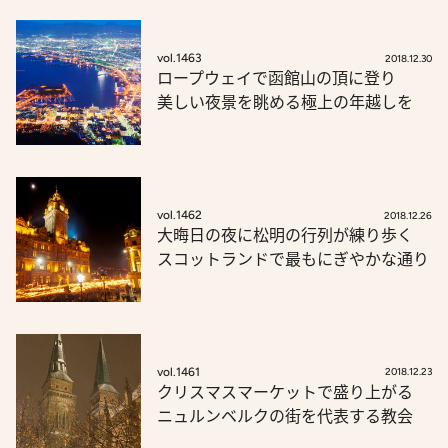
vol.1463
2018.12.30
ロープウェイで函館山の頂に登り
美しい夜景を眺める極上の年越しを
vol.1462
2018.12.26
大晦日の夜に松明の行列が練り歩く
スコットランドで最もにぎやかな通り
vol.1461
2018.12.23
クリスマスマーケットで盛り上がる
ニュルンベルクの街を代表する教会