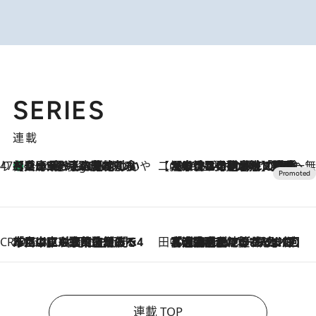
SERIES
連載
47都道府県の手みやげ ひんやりスイーツで夏を満喫
【兵庫県】この夏絶対食べたい 冷やしておいしいおやつ3選 淡路島の恵みをジェラートに集約
7 Hours Ago
【CREA×星野リゾート】唯一無二。癒しと発見が待つ場所へ
2026.8.7
【トンボの足水浴】ヒノキの香りに包まれて涼感マックス！約13℃の湧水かけ流しを避暑地「星野温泉 トンボの湯」で体験
CREA'S CHOICE
2026.8.7
「立川にも歌舞伎があるんだよ」 片岡仁左衛門・市川中車ら豪華座組みで4年目の立川立飛歌舞伎へ
田中稲の勝手に再ブーム
2026.8.7
「湘南乃風に憧れて」観客大盛上がりの“タオル回し”に、ラッパー顔負けの高速歌唱まで…さだまさし（74）のアグレッシブすぎる現在地
連載 TOP