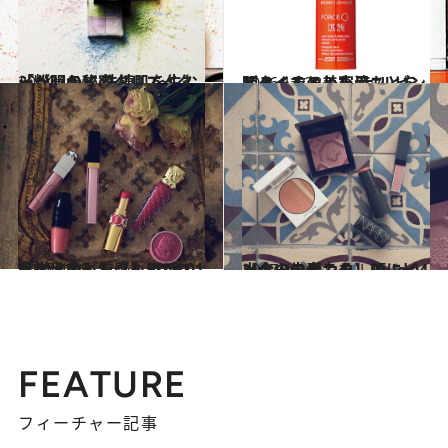
2014.11.4
ジバンシイのクリエイターが明かす 洗練肌を生む「粉」の秘密
ビューティ＆ヘルス
2016.12.28
どよーんとした目もとを明るくする ヘレナ ルビンスタインの美容液
ビューティ＆ヘルス
2017.4.18
【大人のピンク】Rule 01 唇には色も質感もバリエを揃えて
ビューティ＆ヘルス
2017.4.24
【大人のピンク】Rule 04 出会いの春こそ、頰にピンクの生命力を
ビューティ＆ヘルス
FEATURE
フィーチャー記事