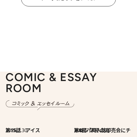
COMIC & ESSAY
ROOM
2026.7.30
第15話 アイス
2026.7.30
第8回「同人誌即売会にチャレンジ その2」