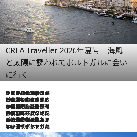
CREA Traveller 2026年夏号 海風
と太陽に誘われてポルトガルに会い
に行く
リスボンの絶品スイーツ「パステル・デ・ナタ」とは？ポルトガル伝統の奥深い世界へ
7 Hours Ago
2026.7.27
「私の祖国はポルトガル語です」国民的詩人フェルナンド・ペソアと、彼が愛した文学の街を歩く
2026.7.26
ポルトガル近海が育む極上の海の幸。キリリと冷えた白ワインと愉しむ、シーフード専門店の贅沢
2026.7.22
伝統の味をモダンに昇華。高感度な地元客が集う、リスボンの最旬ガストロノミー
2026.7.21
大航海時代の栄華から、震災、独裁、そして革命へ。ポルトガル・首都リスボンの石畳に刻まれた「歴史の光と影」
2026.7.13
エッセイ・ヤマザキマリ「慎ましくも美しき国 ポルトガル」