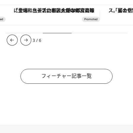
「土佐和ハーブかき氷」がOMO7高知に登場！生姜、山椒、大葉など目にも舌にも涼を呼ぶ郷土の味
3
/
6
フィーチャー記事一覧