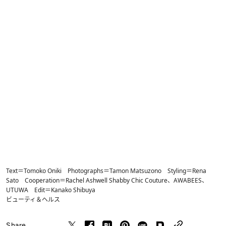
Text＝Tomoko Oniki Photographs＝Tamon Matsuzono Styling＝Rena
Sato Cooperation＝Rachel Ashwell Shabby Chic Couture、AWABEES、
UTUWA Edit＝Kanako Shibuya
ビューティ＆ヘルス
Share