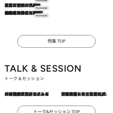
2026.7.17
「土佐和ハーブかき氷」がOMO7高知に登場！生姜、山椒、大葉など目にも舌にも涼を呼ぶ郷土の味
2026.7.10
NEW OPEN！【界 草津】名湯の地に誕生。趣の異なる2種の温泉と上州ならではの会席・蕎麦割烹など美食を味わう究極の癒やし旅
特集 TOP
TALK & SESSION
トーク＆セッション
2026.8.3
「今後値上げがあるとすれば…」「リスクがあるのは今年の冬」エネルギー専門家が語る、ホルムズ海峡封鎖が家庭にもたらす“ある心配”
2026.8.3
「住宅建てられない…」「サーチャージ料の高値が続いている」ホルムズ海峡封鎖による影響はいつまで続く？《エネルギー専門家に聞く“どうなる日本の暮らし”》
トーク&セッション TOP