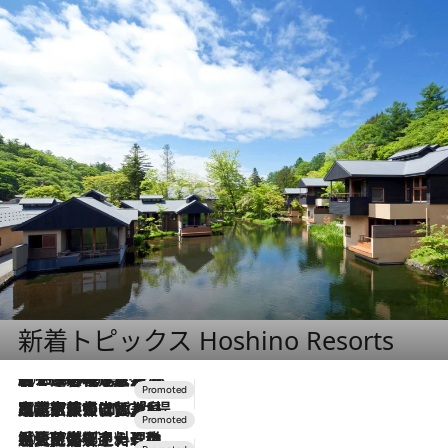
新着トピックス Hoshino Resorts
2026.8.7
【トンボの足水浴】ヒノキの香りに包まれて涼感マックス！約13℃の湧水かけ流しを避暑地「星野温泉 トンボの湯」で体験
2026.7.31
【ホテル帰省】という選択肢をOMOが提案。家族とほどよい距離を保つには「昼は実家、夜は気兼ねなくホテルで！」
2026.7.24
【夏限定ディナーコース】旬を迎える稚鮎や花ズッキーニなどをイタリア・トスカーナの郷土料理の手法で満喫！