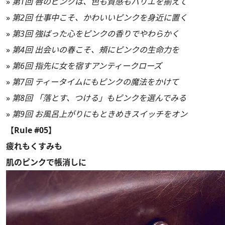
»
第1回 唇のピンクは、色も質感もバリエを揃えて
»
第2回 仕事中こそ、かわいいピンクを身近に置く
»
第3回 強ばった心をピンクの香りでやわらかく
»
第4回 出会いの春こそ、頰にピンクの生命力を
»
第6回 指先に女を宿すアンティークローズ
»
第7回 ティータイムにもピンクの魔法をかけて
»
第8回 「落とす、つける」もピンクを選んでみる
»
第9回 お風呂上がりにもときめきスイッチをオン
【Rule #05】
疲れもくすみも
肌のピンクで帳消しに