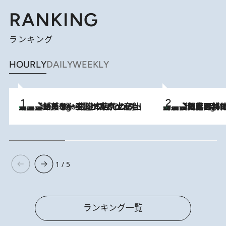
RANKING
ランキング
HOURLY
DAILY
WEEKLY
【間違いのない王道・東京土産】資生堂パーラー 銀座本店でのみ出会える銘菓5選《極上プディング・濃厚チーズケーキ・ボンボンショコラほか》
7 Hours Ago
「最後に見られてよかった」上野動物園の東園パンダ舎が解体前に特別公開。8月16日まで延長されたパネル展と共に辿る“半世紀”のパンダ飼育《解体工事の図面あり》
7 Hours Ago
1 / 5
ランキング一覧