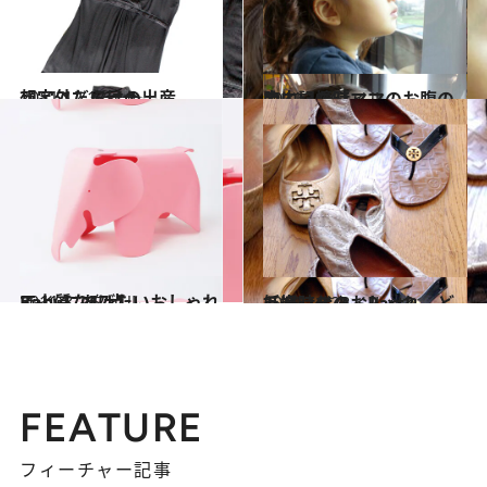
2011.12.12
想定外だらけの出産
ライフスタイル
2011.10.6
胎内記憶「ママのお腹の中にいた時」
ライフスタイル
2011.8.19
Babyにあげたいおしゃれで上質な17点
ライフスタイル
2011.10.28
妊婦時代のおしゃれ、どう楽しむ？ Part2
ライフスタイル
FEATURE
フィーチャー記事