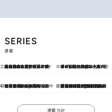
SERIES
連載
工藤まやのおもてなしハワイ
【ハワイ土産】ローカルの絶大な支持で復活！ 絶品の幻クッキー《元ファンの日本人女性が受け継いだ名店》
9 Hours Ago
ハワイ賢者 リサのお気に入りリスト
あの伝説の限定トートも！ リニューアルした「ディーン＆デルーカ ハワイ」で必須のお土産8選
9 Hours Ago
47都道府県の手みやげ ひんやりスイーツで夏を満喫
【三重県】この夏絶対食べたい 冷やしておいしいおやつ3選 お餅×アイスの新感覚スイーツ
9 Hours Ago
齋藤 薫 美容脳ルネサンス
「荷物が増えるほど旅ストレスは増す」美容ジャーナリストがたどり着いた最終結論。“化粧品を劇的に減らす”感動の凝縮美容とは
9 Hours Ago
連載 TOP