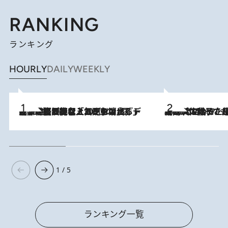
RANKING
ランキング
HOURLY
DAILY
WEEKLY
2026.8.5
【なぜ吉沢亮は「気配を消せる」のか？】興行収入208億の『国宝』を経て挑むミュージカル『ディア・エヴァン・ハンセン』。トップ俳優が舞台上でさらけ出した“孤独”とは
2026.8.5
【阿川佐和子さんの年とる力】なぜ70代で始めた趣味は“こんなに楽しい”のか？ ピアノ、俳句…スランプに陥っても続けられる“ある秘訣”とは
1 / 5
ランキング一覧