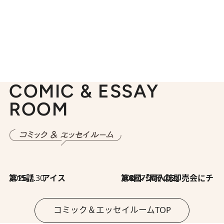
COMIC & ESSAY
ROOM
2026.7.30
第15話 アイス
2026.7.30
第8回「同人誌即売会にチャレンジ その2」
コミック＆エッセイルームTOP