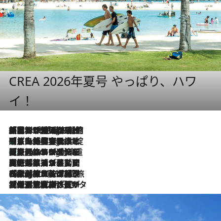
CREA 2026年夏号 やっぱり、ハワ
イ！
「荷物が増えるほど旅ストレスは増す」美容ジャーナリストがたどり着いた最終結論。“化粧品を劇的に減らす”感動の凝縮美容とは
9 Hours Ago
「旅先には金髪ウィッグを持参」日本と同じメイクでは損してる!? 美容ジャーナリストが提案する“掟破りの旅美容”とは
9 Hours Ago
【厳選旅コスメ】「身軽さ＆UV対策重視！」ヘアアーティストshucoが選んだ夏旅ベストコスメを発表【Mサイズジップ】
9 Hours Ago
2026.8.5
【厳選旅コスメ】国内をあちこち移動する河井菜摘が選んだ夏旅ベストコスメ発表！「リラックスアイテムはマスト」【Mサイズジップ】
2026.8.4
【厳選旅コスメ】「紫外線＆乾燥対策しながらメイク感も！」ヘア＆メイクGeorgeが選んだ夏旅ベストコスメを発表！【Mサイズジップ】
2026.8.3
【厳選旅コスメ】「保湿もタイパ重視！」“サウナ好き”タレント清水みさとが愛用する夏旅ベストコスメを発表！【Mサイズジップ】