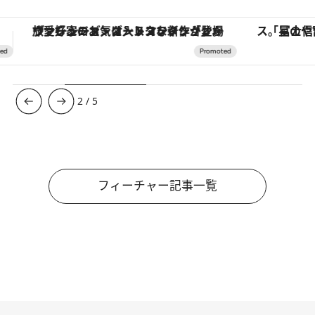
「星のや富士」でデジタルデトックス。冨士信仰の歴史を辿り、心身を調える。
【夏限定ディナーコース】旬を迎
3
/
5
フィーチャー記事一覧