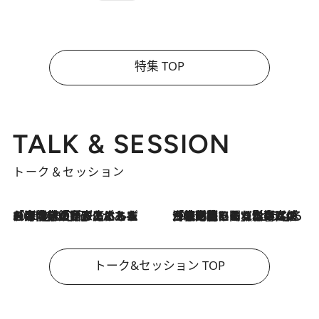
特集 TOP
TALK & SESSION
トーク＆セッション
2026.8.3
「今後値上げがあるとすれば…」「リスクがあるのは今年の冬」エネルギー専門家が語る、ホルムズ海峡封鎖が家庭にもたらす“ある心配”
2026.8.3
「住宅建てられない…」「サーチャージ料の高値が続いている」ホルムズ海峡封鎖による影響はいつまで続く？《エネルギー専門家に聞く“どうなる日本の暮らし”》
トーク&セッション TOP