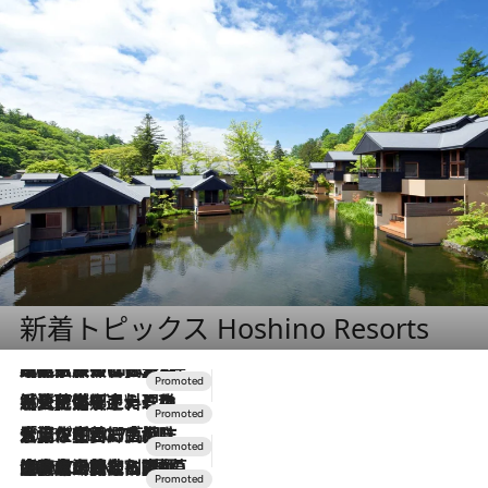
新着トピックス Hoshino Resorts
2026.7.31
【ホテル帰省】という選択肢をOMOが提案。家族とほどよい距離を保つには「昼は実家、夜は気兼ねなくホテルで！」
2026.7.24
【夏限定ディナーコース】旬を迎える稚鮎や花ズッキーニなどをイタリア・トスカーナの郷土料理の手法で満喫！
2026.7.17
「土佐和ハーブかき氷」がOMO7高知に登場！生姜、山椒、大葉など目にも舌にも涼を呼ぶ郷土の味
2026.7.10
NEW OPEN！【界 草津】名湯の地に誕生。趣の異なる2種の温泉と上州ならではの会席・蕎麦割烹など美食を味わう究極の癒やし旅