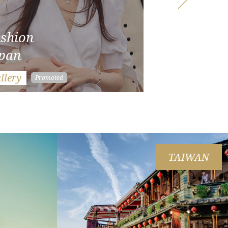
shion
Tokyo
pan
Hotel
llery
Gallery
TAIWAN