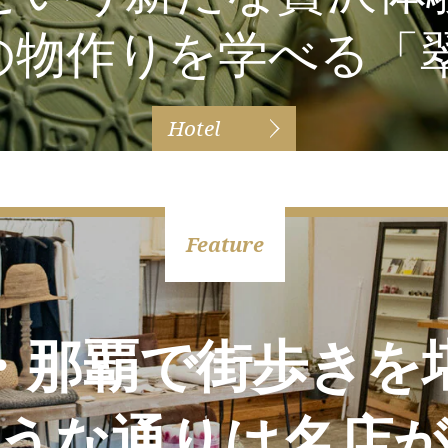
の物作りを学べる「翠
Hotel
・那覇で街歩きを
うな通りは名店