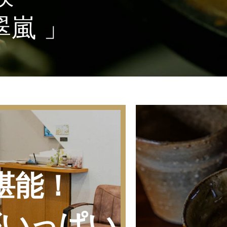
嵐 」
堪能！
がいっぱい