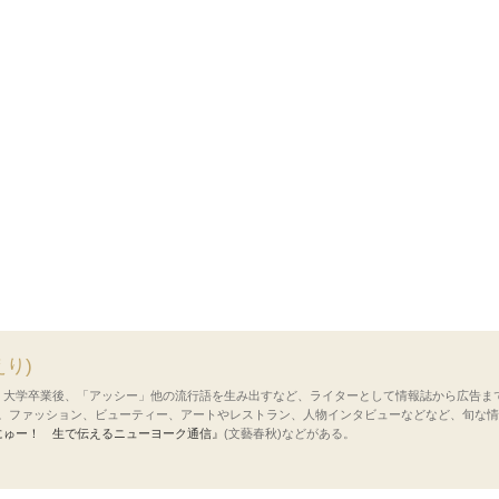
えり)
。大学卒業後、「アッシー」他の流行語を生み出すなど、ライターとして情報誌から広告ま
住。ファッション、ビューティー、アートやレストラン、人物インタビューなどなど、旬な
にゅー！ 生で伝えるニューヨーク通信』
(文藝春秋)などがある。