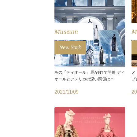
Museum
M
New York
あの「ディオール」展がNYで開催 ディ
メ
オールとアメリカの深い関係は？
ブ
2021/11/09
20