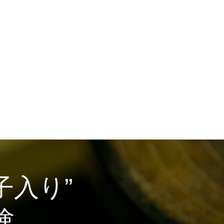
.
子入り”
験