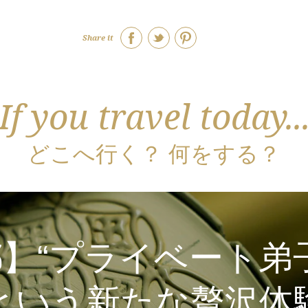
Share it
If you travel today..
どこへ行く？ 何をする？
】“プライベート弟
という新たな贅沢体