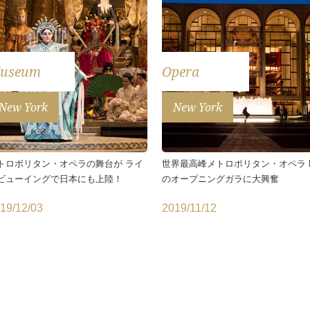
useum
Opera
New York
New York
トロポリタン・オペラの舞台が ライ
世界最高峰メトロポリタン・オペラ 
ビューイングで日本にも上陸！
のオープニングガラに大興奮
19/12/03
2019/11/12