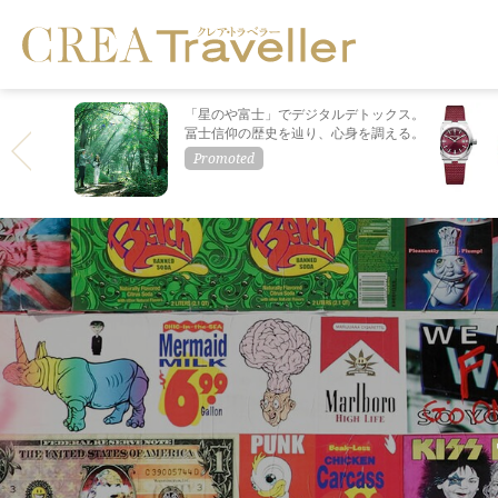
「星のや富士」でデジタルデトックス。
冨士信仰の歴史を辿り、心身を調える。