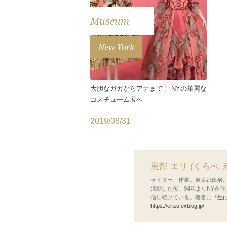
Museum
New York
大胆なガガからアナまで！ NYの華麗な
コスチューム展へ
2019/08/31
黒部 エリ (くろべ 
ライター、作家。東京都出身
活動した後、94年よりNY在
信し続けている。著書に
『生
https://erizo.exblog.jp/