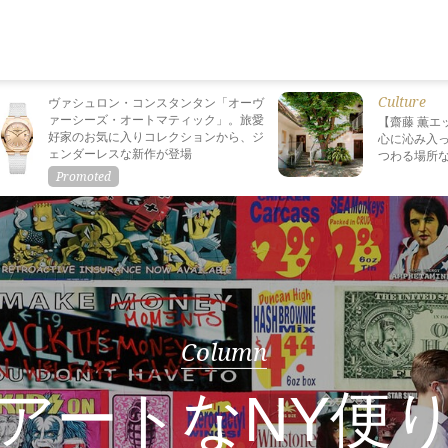
Culture
ヴァシュロン・コンスタンタン「オーヴ
ァーシーズ・オートマティック」。旅愛
【齋藤 薫エ
好家のお気に入りコレクションから、ジ
心に沁み入っ
ェンダーレスな新作が登場
つわる場所
Column
アートなNY便