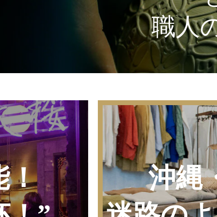
職人
能！
沖縄
！”
迷路のよ