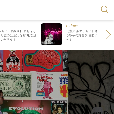
Culture
ッセイ・最終回】 最も深く
【齋藤 薫エッセイ】 本場で日本人
た旅の記憶は なぜ“死”にま
ラ歌手の舞台を 堪能する、格別の
なのだろう？
へ！
り