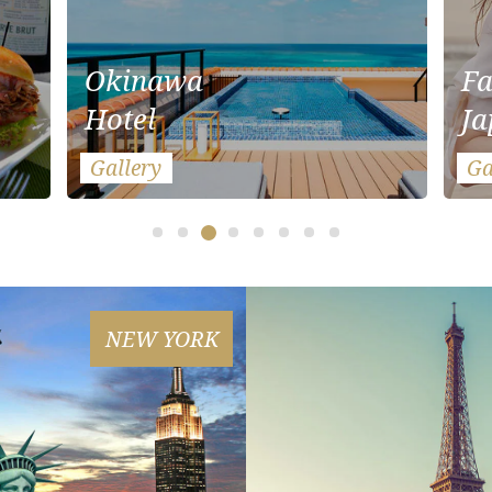
Okinawa
Fa
Hotel
Ja
Gallery
Ga
NEW YORK