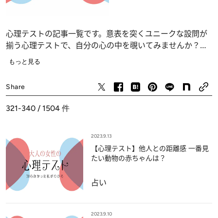
心理テストの記事一覧です。意表を突くユニークな設問が
揃う心理テストで、自分の心の中を覗いてみませんか？
恋愛、仕事、人間関係の深層心理……、自分でも気づかな
もっと見る
かったあなたの“本当の気持ち”が浮かび上がります。
占い
Share
321-340 / 1504
件
2023.9.13
【心理テスト】他人との距離感 一番見
たい動物の赤ちゃんは？
占い
2023.9.10