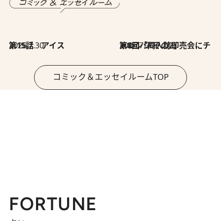
2026.7.30
第15話 アイス
2026.7.30
第8回「同人誌即売会にチャレンジ その2」
コミック＆エッセイルームTOP
FORTUNE