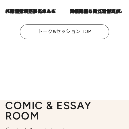
2026.8.3
「今後値上げがあるとすれば…」「リスクがあるのは今年の冬」エネルギー専門家が語る、ホルムズ海峡封鎖が家庭にもたらす“ある心配”
2026.8.3
「住宅建てられない…」「サーチャージ料の高値が続いている」ホルムズ海峡封鎖による影響はいつまで続く？《エネルギー専門家に聞く“どうなる日本の暮らし”》
トーク&セッション TOP
COMIC & ESSAY
ROOM