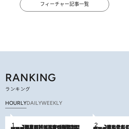
フィーチャー記事一覧
RANKING
ランキング
HOURLY
DAILY
WEEKLY
2026.8.8
「最後に見られてよかった」上野動物園の東園パンダ舎が解体前に特別公開。8月16日まで延長されたパネル展と共に辿る“半世紀”のパンダ飼育《解体工事の図面あり》
2026.8.3
《「文士の子ども被害者の会」発足！》阿川佐和子（72）が語る遠藤周作に北杜夫、劇作家・矢代静一の子どもたちの“文豪プライベート事件簿”