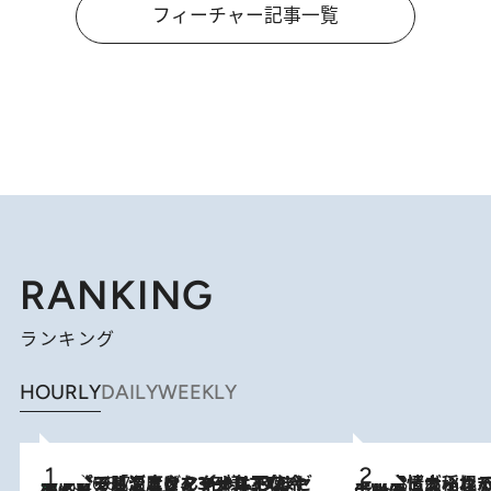
フィーチャー記事一覧
RANKING
ランキング
HOURLY
DAILY
WEEKLY
メントールやエタノールは不使用。ピジョンより、マイルドな冷感成分で肌温度をマイナス3℃まで下げる「ごきげんクール ひんやりアクアミスト」を3名様にプレゼント
2026.8.7
2026.8.5
下町風情あふれる台北屈指の人気エリア・大稲埕でセンスのいい台湾土産《ヴィン