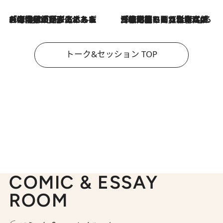
2026.8.3
「今後値上げがあるとすれば…」「リスクがあるのは今年の冬」エネルギー専門家が語る、ホルムズ海峡封鎖が家庭にもたらす“ある心配”
2026.8.3
「住宅建てられない…」「サーチャージ料の高値が続いている」ホルムズ海峡封鎖による影響はいつまで続く？《エネルギー専門家に聞く“どうなる日本の暮らし”》
トーク&セッション TOP
COMIC & ESSAY
ROOM