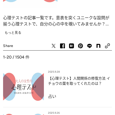
心理テストの記事一覧です。意表を突くユニークな設問が
揃う心理テストで、自分の心の中を覗いてみませんか？
恋愛、仕事、人間関係の深層心理……、自分でも気づかな
もっと見る
かったあなたの“本当の気持ち”が浮かび上がります。
占い
Share
1-20 / 1504
件
2025.9.28
【心理テスト】人間関係の修復方法 イ
チョウの葉を取ってくれたのは？
占い
2025.9.26