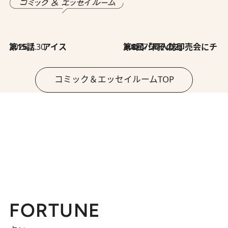
2026.7.30
第15話 アイス
2026.7.30
第8回「同人誌即売会にチャレンジ その2」
コミック＆エッセイルームTOP
FORTUNE