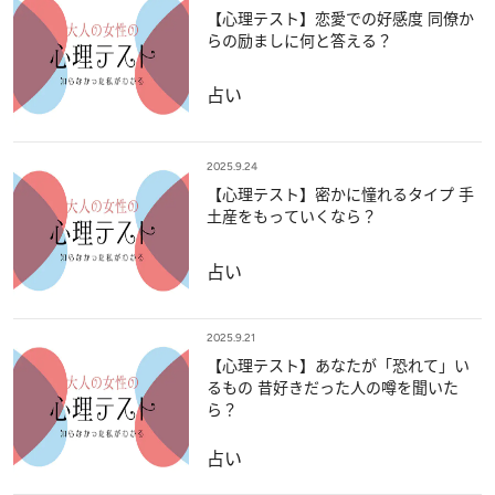
【心理テスト】恋愛での好感度 同僚か
らの励ましに何と答える？
占い
2025.9.24
【心理テスト】密かに憧れるタイプ 手
土産をもっていくなら？
占い
2025.9.21
【心理テスト】あなたが「恐れて」い
るもの 昔好きだった人の噂を聞いた
ら？
占い