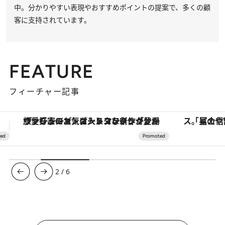
中。分かりやすい表現やおすすめポイントの提案で、多くの顧
客に支持されています。
FEATURE
フィーチャー記事
「星のや富士」でデジタルデトックス。冨士信仰の歴史を辿り、心身を調える。
【銀座で出合う最旬美容】美髪ケアや上質な眠
3
/
6