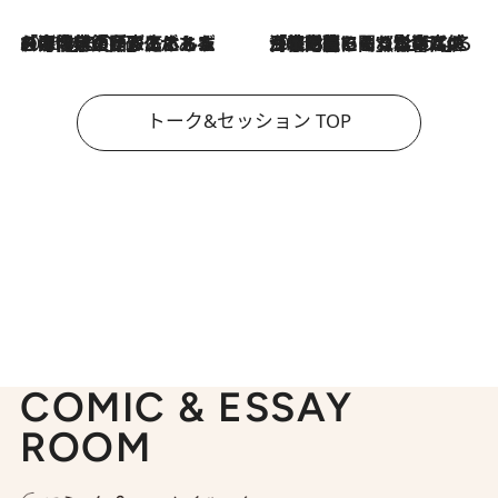
2026.8.3
「今後値上げがあるとすれば…」「リスクがあるのは今年の冬」エネルギー専門家が語る、ホルムズ海峡封鎖が家庭にもたらす“ある心配”
2026.8.3
「住宅建てられない…」「サーチャージ料の高値が続いている」ホルムズ海峡封鎖による影響はいつまで続く？《エネルギー専門家に聞く“どうなる日本の暮らし”》
トーク&セッション TOP
COMIC & ESSAY
ROOM