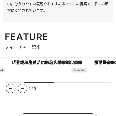
中。分かりやすい表現やおすすめポイントの提案で、多くの顧
客に支持されています。
FEATURE
フィーチャー記事
ヴァシュロン・コンスタンタン「オーヴァーシーズ・オートマティック」。旅愛好家のお気に入りコレクションから、ジェンダーレスな新作が登場
【銀座で出合う最旬美容】美髪ケアや上質な眠
3
/
5