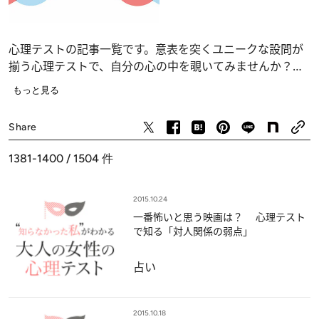
心理テストの記事一覧です。意表を突くユニークな設問が
揃う心理テストで、自分の心の中を覗いてみませんか？
恋愛、仕事、人間関係の深層心理……、自分でも気づかな
もっと見る
かったあなたの“本当の気持ち”が浮かび上がります。
占い
Share
1381-1400 / 1504
件
2015.10.24
一番怖いと思う映画は？ 心理テスト
で知る「対人関係の弱点」
占い
2015.10.18