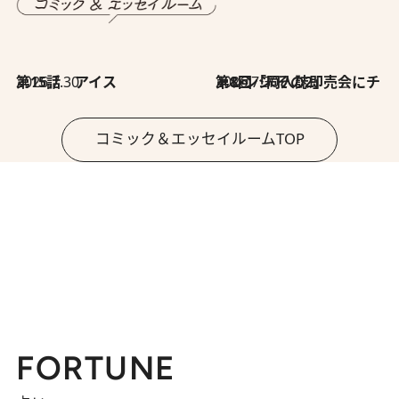
2026.7.30
第15話 アイス
2026.7.30
第8回「同人誌即売会にチャレンジ その2」
コミック＆エッセイルームTOP
FORTUNE