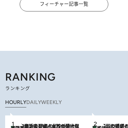
フィーチャー記事一覧
RANKING
ランキング
HOURLY
DAILY
WEEKLY
【ハワイ土産】ローカルの絶大な支持で復活！ 絶品の幻クッキー《元ファンの日本人女性が受け継いだ名店》
1 Hour Ago
あの伝説の限定トートも！ リニューアルした「ディーン＆
1 Hour Ago