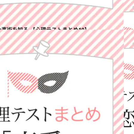
事術を知る 【心理テストまとめ10】