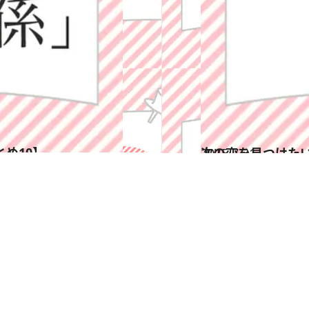
め10】
2015.7.31
次の恋を見つけた
占い