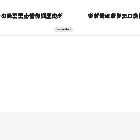
「星のや富士」でデジタルデトックス。冨士信仰の歴史を辿り、心身を調える。