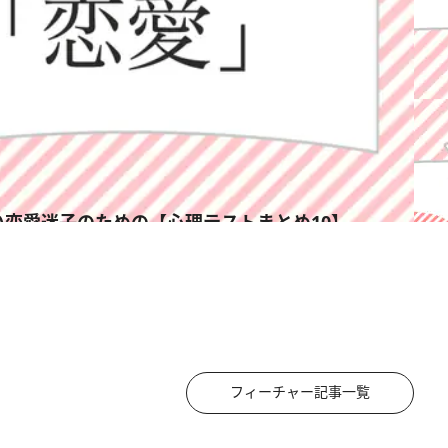
い恋愛迷子のための【心理テストまとめ10】
フィーチャー記事一覧