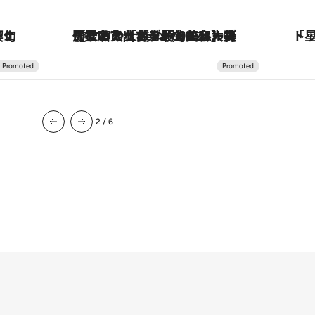
手法で満喫！
【銀座で出合う最旬美容】美髪ケアや上質な眠り…セルフケアのアップデートから、特別な名入れギフトまで。大人のための「ReFa GINZA」クルーズ
2
/
6