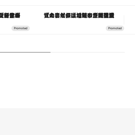
ヴァシュロン・コンスタンタン「オーヴァーシーズ・オートマティック」。旅愛好家のお気に入りコレクションから、ジェンダーレスな新作が登場
「大事なのは地域の意識を変えること」。ロレックス賞受賞の自然保護活動家が実現させたナイジェリアの自然環境の復活