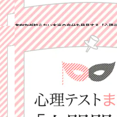
2015.8.21
あなたが知らない本当の自分を発見する【心理テ
占い