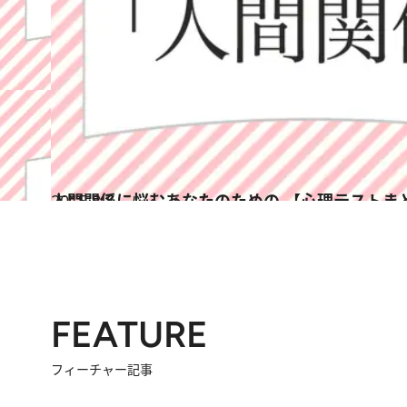
2015.8.7
人間関係に悩むあなたのための 【心理テストまと
占い
FEATURE
フィーチャー記事