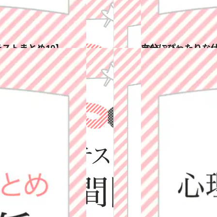
ストまとめ10】
2015.8.14
自分にぴったりな仕
占い