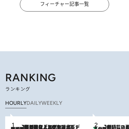
フィーチャー記事一覧
RANKING
ランキング
HOURLY
DAILY
WEEKLY
2026.8.5
【なぜ吉沢亮は「気配を消せる」のか？】興行収入208億の『国宝』を経て挑むミュージカル『ディア・エヴァン・ハンセン』。トップ俳優が舞台上でさらけ出した“孤独”とは
【三重県】この夏絶対食べたい 冷やしておいしいおやつ3選 お餅×ア
2026.8.6