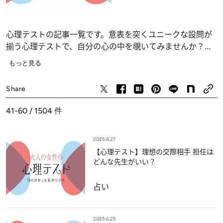
心理テストの記事一覧です。意表を突くユニークな設問が
揃う心理テストで、自分の心の中を覗いてみませんか？
恋愛、仕事、人間関係の深層心理……、自分でも気づかな
もっと見る
かったあなたの“本当の気持ち”が浮かび上がります。
占い
Share
41-60 / 1504
件
2025.6.27
【心理テスト】理想の交際相手 担任は
どんな先生がいい？
占い
2025.6.25