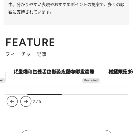
中。分かりやすい表現やおすすめポイントの提案で、多くの顧
客に支持されています。
FEATURE
フィーチャー記事
【夏限定ディナーコース】旬を迎える稚鮎や花ズッキーニなどをイタリア・トスカーナの郷土料理の手法で満喫！
【銀座で出合う最旬美容】美髪ケアや上質な眠
3
/
5