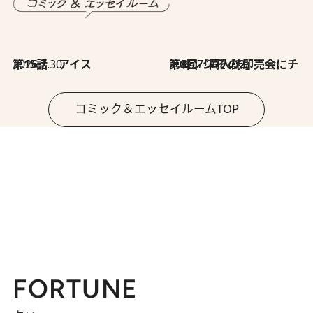
2026.7.30
第15話 アイス
2026.7.30
第8回「同人誌即売会にチャレンジ その2」
コミック＆エッセイルームTOP
FORTUNE