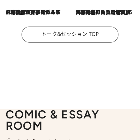
2026.8.3
「今後値上げがあるとすれば…」「リスクがあるのは今年の冬」エネルギー専門家が語る、ホルムズ海峡封鎖が家庭にもたらす“ある心配”
2026.8.3
「住宅建てられない…」「サーチャージ料の高値が続いている」ホルムズ海峡封鎖による影響はいつまで続く？《エネルギー専門家に聞く“どうなる日本の暮らし”》
トーク&セッション TOP
COMIC & ESSAY
ROOM