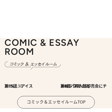
COMIC & ESSAY
ROOM
2026.7.30
第15話 アイス
2026.7.30
第8回「同人誌即売会にチャレンジ その2」
コミック＆エッセイルームTOP