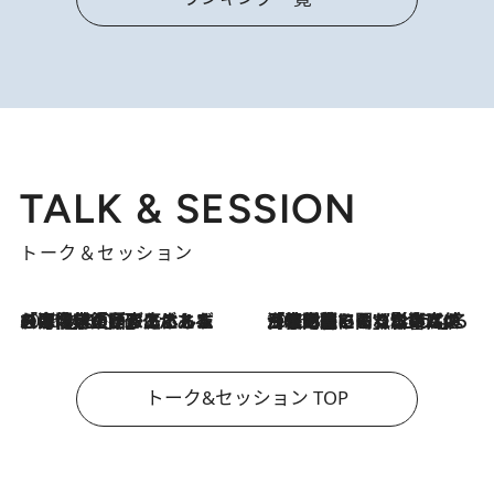
TALK & SESSION
トーク＆セッション
2026.8.3
「今後値上げがあるとすれば…」「リスクがあるのは今年の冬」エネルギー専門家が語る、ホルムズ海峡封鎖が家庭にもたらす“ある心配”
2026.8.3
「住宅建てられない…」「サーチャージ料の高値が続いている」ホルムズ海峡封鎖による影響はいつまで続く？《エネルギー専門家に聞く“どうなる日本の暮らし”》
トーク&セッション TOP