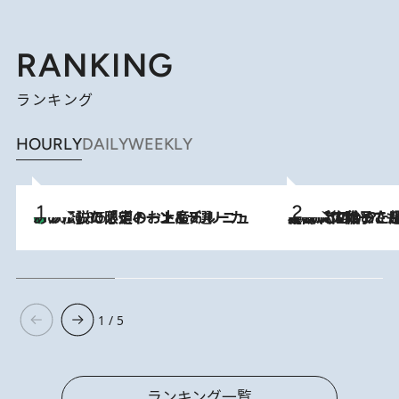
RANKING
ランキング
HOURLY
DAILY
WEEKLY
あの伝説の限定トートも！ リニューアルした「ディーン＆デルーカ ハワイ」で必須のお土産8選
2026.8.6
2026.8.5
【阿川佐和子さんの年とる力】なぜ70代で始めた趣味は“こんなに楽しい”のか？ ピアノ、俳句…スランプに陥っても続けられる“ある秘訣”とは
1 / 5
ランキング一覧