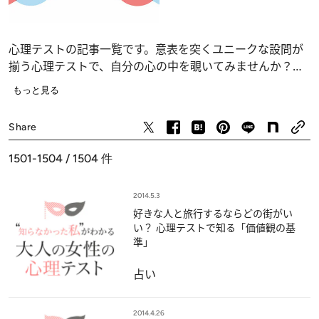
心理テストの記事一覧です。意表を突くユニークな設問が
揃う心理テストで、自分の心の中を覗いてみませんか？
恋愛、仕事、人間関係の深層心理……、自分でも気づかな
もっと見る
かったあなたの“本当の気持ち”が浮かび上がります。
占い
Share
1501-1504 / 1504
件
2014.5.3
好きな人と旅行するならどの街がい
い？ 心理テストで知る「価値観の基
準」
占い
2014.4.26