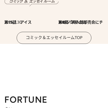
2026.7.30
第15話 アイス
2026.7.30
第8回「同人誌即売会にチャレンジ その2」
コミック＆エッセイルームTOP
FORTUNE