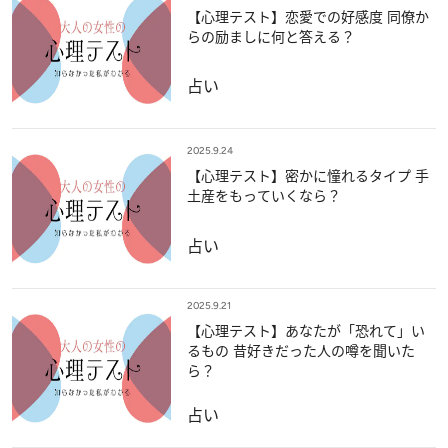
【心理テスト】恋愛での好感度 同僚か
らの励ましに何と答える？
占い
2025.9.24
【心理テスト】密かに憧れるタイプ 手
土産をもっていくなら？
占い
2025.9.21
【心理テスト】あなたが「恐れて」い
るもの 昔好きだった人の噂を聞いた
ら？
占い