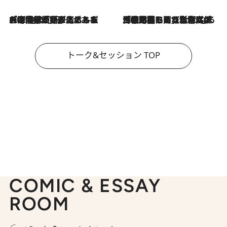
2026.8.3
「今後値上げがあるとすれば…」「リスクがあるのは今年の冬」エネルギー専門家が語る、ホルムズ海峡封鎖が家庭にもたらす“ある心配”
2026.8.3
「住宅建てられない…」「サーチャージ料の高値が続いている」ホルムズ海峡封鎖による影響はいつまで続く？《エネルギー専門家に聞く“どうなる日本の暮らし”》
トーク&セッション TOP
COMIC & ESSAY
ROOM