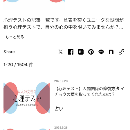
心理テストの記事一覧です。意表を突くユニークな設問が
揃う心理テストで、自分の心の中を覗いてみませんか？
恋愛、仕事、人間関係の深層心理……、自分でも気づかな
もっと見る
かったあなたの“本当の気持ち”が浮かび上がります。
占い
Share
1-20 / 1504
件
2025.9.28
【心理テスト】人間関係の修復方法 イ
チョウの葉を取ってくれたのは？
占い
2025.9.26