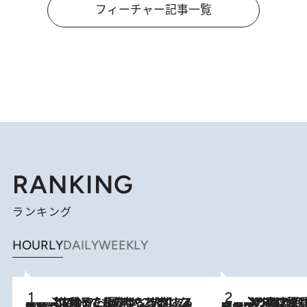
フィーチャー記事一覧
RANKING
ランキング
HOURLY
DAILY
WEEKLY
2026.8.5
【阿川佐和子さんの年とる力】なぜ70代で始めた趣味は“こんなに楽しい”のか？ ピアノ、俳句…スランプに陥っても続けられる“ある秘訣”とは
「湘南乃風に憧れて」観客大盛上がりの“タオル回し”に、ラッパー顔負けの高速歌唱まで…さだまさし（74）のアグレッシブすぎる現在地
2026.8.7