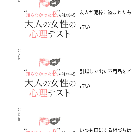
友人が泥棒に盗まれたも
占い
2014.7.5
引越しで出た不用品をど
占い
2014.6.28
いつも口にする相づちは