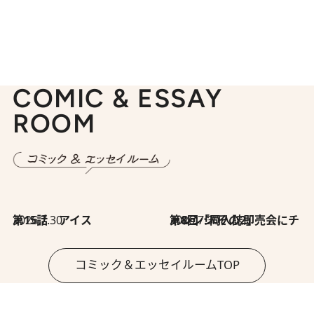
COMIC & ESSAY
ROOM
2026.7.30
第15話 アイス
2026.7.30
第8回「同人誌即売会にチャレンジ その2」
コミック＆エッセイルームTOP