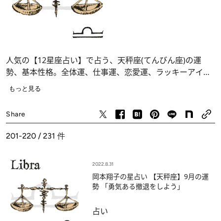
人気の【12星座占い】で占う、天秤座(てんびん座)の運
勢、基本性格。全体運、仕事運、恋愛運、ラッキーアイテ
ム＆ラッキーデー……あなたの運命が分かります。
もっと見る
占い
Share
201-220 / 231
件
2022.8.31
岡本翔子の星占い 【天秤座】9月の運
勢 「勇気ある撤退をしよう」
占い