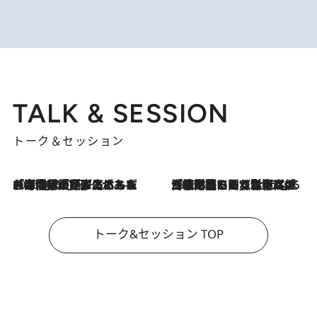
TALK & SESSION
トーク＆セッション
2026.8.3
「今後値上げがあるとすれば…」「リスクがあるのは今年の冬」エネルギー専門家が語る、ホルムズ海峡封鎖が家庭にもたらす“ある心配”
2026.8.3
「住宅建てられない…」「サーチャージ料の高値が続いている」ホルムズ海峡封鎖による影響はいつまで続く？《エネルギー専門家に聞く“どうなる日本の暮らし”》
トーク&セッション TOP