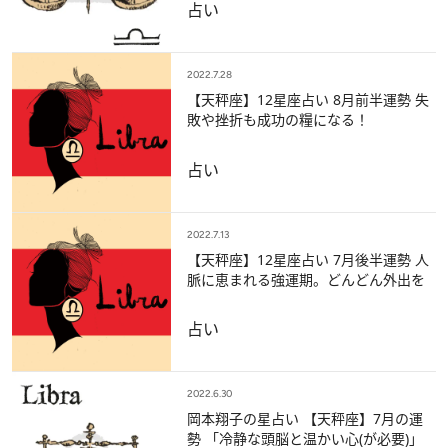
占い
2022.7.28
【天秤座】12星座占い 8月前半運勢 失
敗や挫折も成功の糧になる！
占い
2022.7.13
【天秤座】12星座占い 7月後半運勢 人
脈に恵まれる強運期。どんどん外出を
占い
2022.6.30
岡本翔子の星占い 【天秤座】7月の運
勢 「冷静な頭脳と温かい心(が必要)」