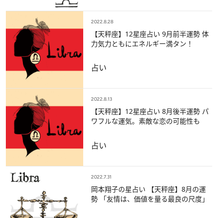
2022.8.28
【天秤座】12星座占い 9月前半運勢 体
力気力ともにエネルギー満タン！
占い
2022.8.13
【天秤座】12星座占い 8月後半運勢 パ
ワフルな運気。素敵な恋の可能性も
占い
2022.7.31
岡本翔子の星占い 【天秤座】8月の運
勢 「友情は、価値を量る最良の尺度」