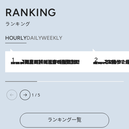
RANKING
ランキング
HOURLY
DAILY
WEEKLY
2026.8.8
「最後に見られてよかった」上野動物園の東園パンダ舎が解体前に特別公開。8月16日まで延長されたパネル展と共に辿る“半世紀”のパンダ飼育《解体工事の図面あり》
2026.8.5
【阿川佐和子さんの年とる力】なぜ70代で始めた趣味は“こんなに楽しい”のか？ ピアノ、俳句…スランプに陥っても続けられる“ある秘訣”とは
1 / 5
ランキング一覧