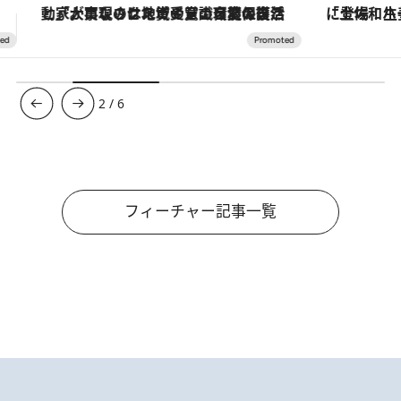
「土佐和ハーブかき氷」がOMO7高知に登場！生姜、山椒、大葉など目にも舌にも涼を呼ぶ郷土の味
ヴァシュロン・コンスタンタン
3
/
6
フィーチャー記事一覧