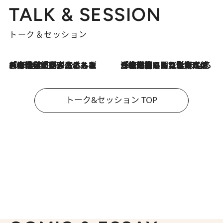
TALK & SESSION
トーク＆セッション
2026.8.3
「今後値上げがあるとすれば…」「リスクがあるのは今年の冬」エネルギー専門家が語る、ホルムズ海峡封鎖が家庭にもたらす“ある心配”
2026.8.3
「住宅建てられない…」「サーチャージ料の高値が続いている」ホルムズ海峡封鎖による影響はいつまで続く？《エネルギー専門家に聞く“どうなる日本の暮らし”》
トーク&セッション TOP