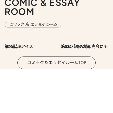
COMIC & ESSAY
ROOM
2026.7.30
第15話 アイス
2026.7.30
第8回「同人誌即売会にチャレンジ その2」
コミック＆エッセイルームTOP