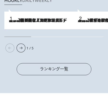
HOURLY
DAILY
WEEKLY
2026.8.5
【なぜ吉沢亮は「気配を消せる」のか？】興行収入208億の『国宝』を経て挑むミュージカル『ディア・エヴァン・ハンセン』。トップ俳優が舞台上でさらけ出した“孤独”とは
2026.8.3
慶應幼稚舎の図書室からテレビの世界に飛び込んだ阿川佐和子（72）、「N
1 / 5
ランキング一覧