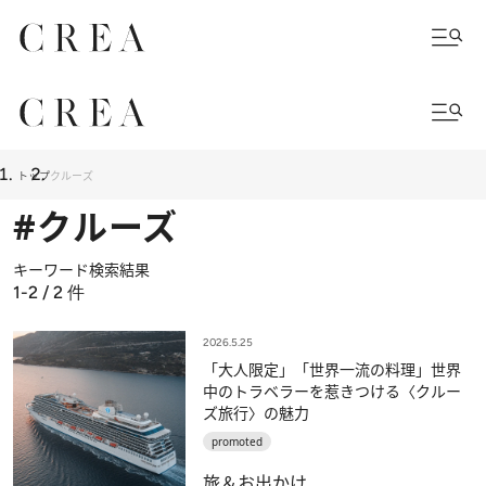
トップ
クルーズ
#クルーズ
キーワード検索結果
1-2 / 2
件
2026.5.25
「大人限定」「世界一流の料理」世界
中のトラベラーを惹きつける〈クルー
ズ旅行〉の魅力
promoted
旅＆お出かけ