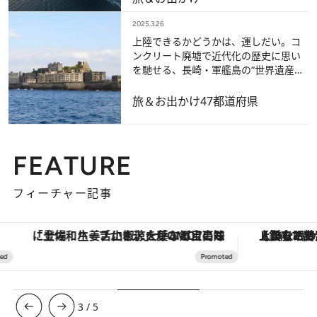
2025.3.26
上陸できるかどうかは、運しだい。コ
ンクリート廃墟で近代化の歴史に思い
を馳せる、長崎・軍艦島の“世界遺産ク
ルーズ”へ。
旅＆お出かけ
47都道府県
FEATURE
フィーチャー記事
「土佐和ハーブかき氷」がOMO7高知に登場！生姜、山椒、大葉など目にも舌にも涼を呼ぶ郷土の味
【銀座で出合う最旬美容】美髪ケアや上質な眠
3
/
5