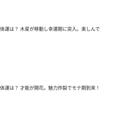
全体運は？ 木星が移動し幸運期に突入。楽しんで
全体運は？ 才能が開花。魅力炸裂でモテ期到来！