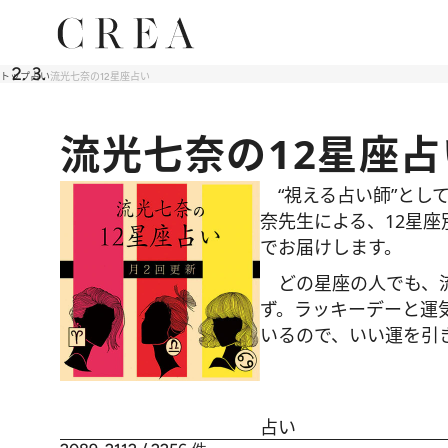
トップ
占い
流光七奈の12星座占い
流光七奈の12星座占
“視える占い師”とし
奈先生による、12星
でお届けします。
どの星座の人でも、流
ず。ラッキーデーと運
いるので、いい運を引
占い