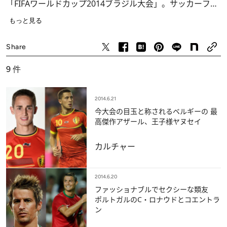
「FIFAワールドカップ2014ブラジル大会」。サッカーファ
ンならずとも心躍る32日間の“カーニバル”で躍動する一流
もっと見る
選手の中から、CREA WEBがオススメする見目麗しいイケ
カルチャー
メン選手16名を続々紹介します！
Share
9
件
2014.6.21
今大会の目玉と称されるベルギーの 最
高傑作アザール、王子様ヤヌセイ
カルチャー
2014.6.20
ファッショナブルでセクシーな類友
ポルトガルのC・ロナウドとコエントラ
ン