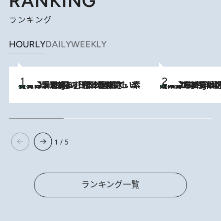
RANKING
ランキング
HOURLY
DAILY
WEEKLY
【大分・別府】「今一番おいしい食材を調理する」1日2組限定・ミシュラン2ツ星の日本料理店で、素材と四季を愉しむ極上の時間
1 Hour Ago
《みずみずしい桃が丸ごと》東京の“あの有名洋菓子シェフ”の下で修業したパティシエが腕を振るう、珠玉の夏限定パフェを堪能！【大分市】
1 Hour Ago
1 / 5
ランキング一覧