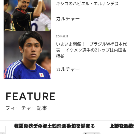
キシコのハビエル・エルナンデス
カルチャー
2014.6.11
いよいよ開催！ ブラジルW杯日本代
表 イケメン選手の2トップは内田＆
柿谷
カルチャー
FEATURE
フィーチャー記事
【銀座で出合う最旬美容】美髪ケアや上質な眠り…セルフケアのアップデートから、特別な名入れギフトまで。大人のための「ReFa GINZA」クルーズ