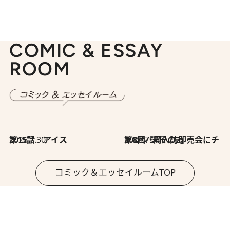
COMIC & ESSAY
ROOM
2026.7.30
第15話 アイス
2026.7.30
第8回「同人誌即売会にチャレンジ その2」
コミック＆エッセイルームTOP