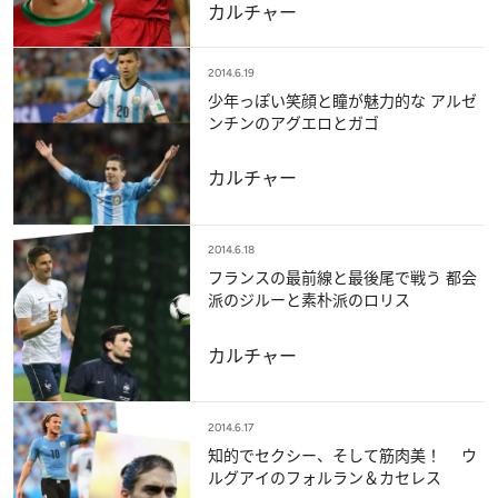
カルチャー
2014.6.19
少年っぽい笑顔と瞳が魅力的な アルゼ
ンチンのアグエロとガゴ
カルチャー
2014.6.18
フランスの最前線と最後尾で戦う 都会
派のジルーと素朴派のロリス
カルチャー
2014.6.17
知的でセクシー、そして筋肉美！ ウ
ルグアイのフォルラン＆カセレス