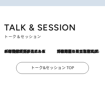
TALK & SESSION
トーク＆セッション
2026.8.3
「今後値上げがあるとすれば…」「リスクがあるのは今年の冬」エネルギー専門家が語る、ホルムズ海峡封鎖が家庭にもたらす“ある心配”
2026.8.3
「住宅建てられない…」「サーチャージ料の高値が続いている」ホルムズ海峡封鎖による影響はいつまで続く？《エネルギー専門家に聞く“どうなる日本の暮らし”》
トーク&セッション TOP