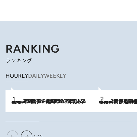
RANKING
ランキング
HOURLY
DAILY
WEEKLY
2026.8.5
【阿川佐和子さんの年とる力】なぜ70代で始めた趣味は“こんなに楽しい”のか？ ピアノ、俳句…スランプに陥っても続けられる“ある秘訣”とは
2026.8.3
慶應幼稚舎の図書室からテレビの世界に飛び込んだ阿川佐和子（72）、「N
1 / 5