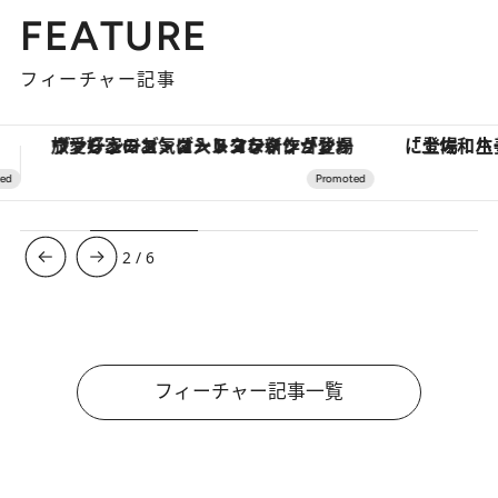
FEATURE
フィーチャー記事
「土佐和ハーブかき氷」がOMO7高知に登場！生姜、山椒、大葉など目にも舌にも涼を呼ぶ郷土の味
【銀座で出合う最旬美容】美髪ケアや上質な眠
3
/
6
フィーチャー記事一覧