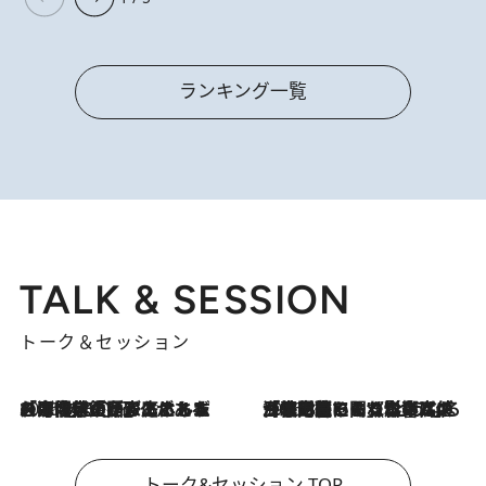
ランキング一覧
TALK & SESSION
トーク＆セッション
2026.8.3
「今後値上げがあるとすれば…」「リスクがあるのは今年の冬」エネルギー専門家が語る、ホルムズ海峡封鎖が家庭にもたらす“ある心配”
2026.8.3
「住宅建てられない…」「サーチャージ料の高値が続いている」ホルムズ海峡封鎖による影響はいつまで続く？《エネルギー専門家に聞く“どうなる日本の暮らし”》
トーク&セッション TOP