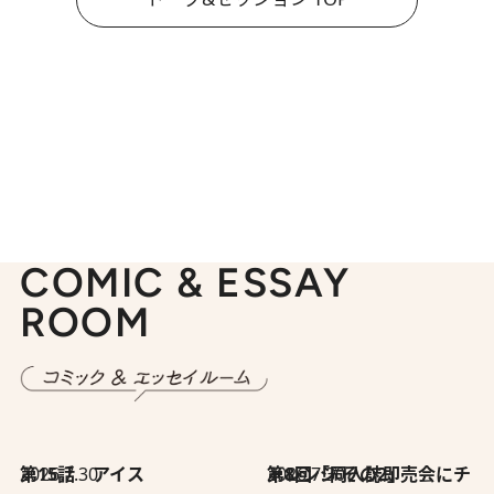
COMIC & ESSAY
ROOM
2026.7.30
第15話 アイス
2026.7.30
第8回「同人誌即売会にチャレンジ その2」