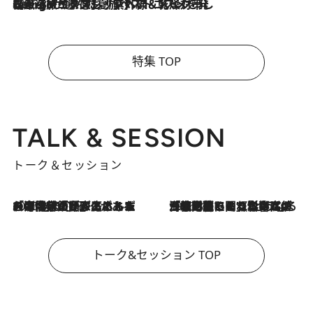
2026.8.4
【厳選旅コスメ】「紫外線＆乾燥対策しながらメイク感も！」ヘア＆メイクGeorgeが選んだ夏旅ベストコスメを発表！【Mサイズジップ】
特集 TOP
TALK & SESSION
トーク＆セッション
2026.8.3
「今後値上げがあるとすれば…」「リスクがあるのは今年の冬」エネルギー専門家が語る、ホルムズ海峡封鎖が家庭にもたらす“ある心配”
2026.8.3
「住宅建てられない…」「サーチャージ料の高値が続いている」ホルムズ海峡封鎖による影響はいつまで続く？《エネルギー専門家に聞く“どうなる日本の暮らし”》
トーク&セッション TOP