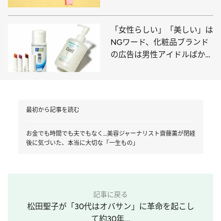
経後に気づいた“人生100年
時代”に本当に大切な「一生
もの」
「女性らしい」「美しい」は
NGワード、化粧品ブランド
の広告は男性アイドルばか
り… 美容ジャーナリストが考
える《日本の美容はどこへ行
くのか？》
最初から記事を読む
お金でも時間でも夫でもなく…美容ジャーナリスト齋藤薫が閉経
後に気づいた、本当に大切な「一生もの」
記事に戻る
松田聖子が「30代はオバサン」に革命を起こし
て約30年...