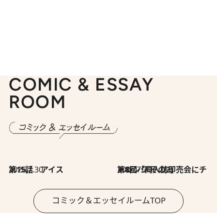
COMIC & ESSAY
ROOM
2026.7.30
第15話 アイス
2026.7.30
第8回「同人誌即売会にチャレンジ その2」
コミック＆エッセイルームTOP