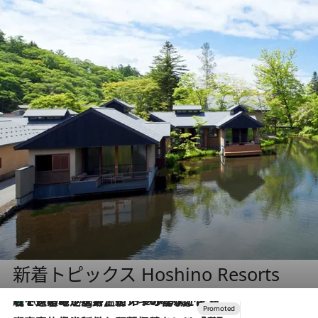
新着トピックス Hoshino Resorts
【トンボの足水浴】ヒノキの香りに包まれて涼感マックス！約13℃の湧水かけ流しを避暑地「星野温泉 トンボの湯」で体験
10 Hours Ago