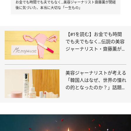
お金でも時間でも夫でもなく…美容ジャーナリスト齋藤薫が閉経
後に気づいた、本当に大切な「一生もの」
【#1を読む】お金でも時間
でも夫でもなく…伝説の美容
ジャーナリスト・齋藤薫が閉
経後に気づいた“人生100年
時代”に本当に大切な「一生
もの」
美容ジャーナリストが考える
「韓国人はなぜ、世界の憧れ
の的となったのか？」話題の
コスメとカルチャーからみる
【6つの理由】