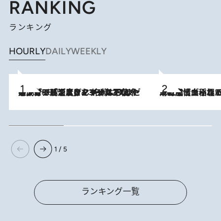
RANKING
ランキング
HOURLY
DAILY
WEEKLY
メントールやエタノールは不使用。ピジョンより、マイルドな冷感成分で肌温度をマイナス3℃まで下げる「ごきげんクール ひんやりアクアミスト」を3名様にプレゼント
2026.8.7
2026.8.5
下町風情あふれる台北屈指の人気エリア・大稲埕でセンスのいい台湾土産《ヴィン
1 / 5
ランキング一覧