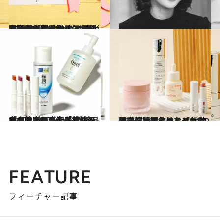
2025.9.11
【#1を読む】お金でも時間でも夫でもなく…伝説の美容ジャーナリスト・齋藤薫が閉経後に気づいた“人生100年時代”に本当に大切な「一生もの」
カルチャー
2025.9.11
【#2を読む】一度だけ強く後悔した“母にならなかった人生”…そのとき力をくれた「吉永小百合」の約50年前の言葉とは？
カルチャー
2025.2.28
「女性らしい」「美しい」はNGワード、化粧品ブランドの広告は男性アイドルばかり… 美容ジャーナリストが考える《日本の美容はどこへ行くのか？》
ビューティ＆ヘルス
2025.3.19
美容ジャーナリストが考える「韓国人はなぜ、世界の憧れの的となったのか？」話題のコスメとカルチャーからみる【6つの理由】
ビューティ＆ヘルス
FEATURE
フィーチャー記事