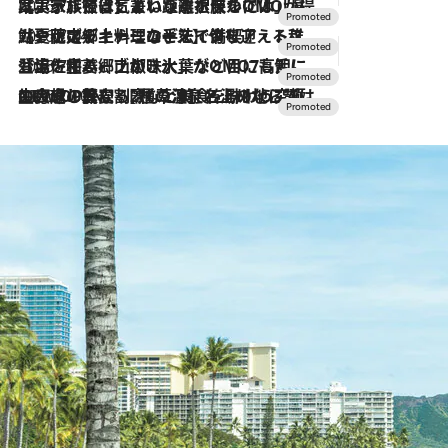
2026.7.31
【ホテル帰省】という選択肢をOMOが提案。家族とほどよい距離を保つには「昼は実家、夜は気兼ねなくホテルで！」
2026.7.24
【夏限定ディナーコース】旬を迎える稚鮎や花ズッキーニなどをイタリア・トスカーナの郷土料理の手法で満喫！
2026.7.17
「土佐和ハーブかき氷」がOMO7高知に登場！生姜、山椒、大葉など目にも舌にも涼を呼ぶ郷土の味
2026.7.10
NEW OPEN！【界 草津】名湯の地に誕生。趣の異なる2種の温泉と上州ならではの会席・蕎麦割烹など美食を味わう究極の癒やし旅