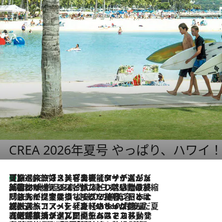
CREA 2026年夏号 やっぱり、ハワイ
【厳選旅コスメ】「多機能アイテムがメイン！」旅好き美容エディターが選んだ夏旅ベストコスメを発表【Mサイズジップ】
2026.8.7
2026.8.6
「荷物が増えるほど旅ストレスは増す」美容ジャーナリストがたどり着いた最終結論。“化粧品を劇的に減らす”感動の凝縮美容とは
2026.8.6
「旅先には金髪ウィッグを持参」日本と同じメイクでは損してる!? 美容ジャーナリストが提案する“掟破りの旅美容”とは
2026.8.6
【厳選旅コスメ】「身軽さ＆UV対策重視！」ヘアアーティストshucoが選んだ夏旅ベストコスメを発表【Mサイズジップ】
2026.8.5
【厳選旅コスメ】国内をあちこち移動する河井菜摘が選んだ夏旅ベストコスメ発表！「リラックスアイテムはマスト」【Mサイズジップ】