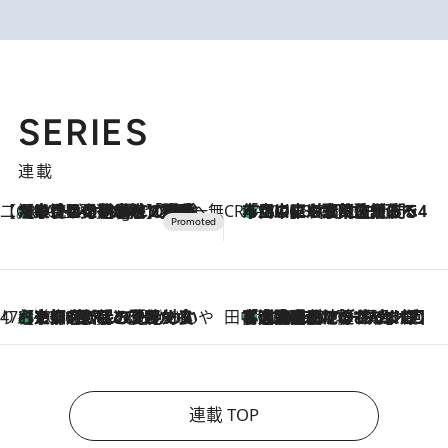
SERIES
連載
【CREA×星野リゾート】唯一無二。癒しと発見が待つ場所へ
【トンボの足水浴】ヒノキの香りに包まれて涼感マックス！約13℃の湧水かけ流しを避暑地「星野温泉 トンボの湯」で体験
10 Hours Ago
CREA'S CHOICE
「立川にも歌舞伎があるんだよ」 片岡仁左衛門・市川中車ら豪華座組みで4年目の立川立飛歌舞伎へ
2026.8.7
47都道府県の手みやげ ひんやりスイーツで夏を満喫
【京都府】この夏絶対食べたい 冷やしておいしいおやつ3選 ひと口目から心を掴む新緑のテリーヌ
2026.8.7
田中稲の勝手に再ブーム
「湘南乃風に憧れて」観客大盛上がりの“タオル回し”に、ラッパー顔負けの高速歌唱まで…さだまさし（74）のアグレッシブすぎる現在地
2026.8.7
連載 TOP