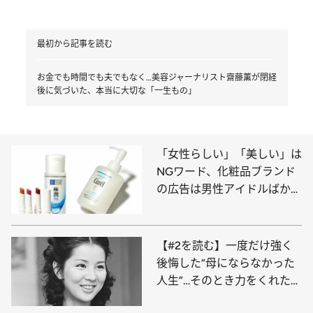
最初から記事を読む
お金でも時間でも夫でもなく…美容ジャーナリスト齋藤薫が閉経
後に気づいた、本当に大切な「一生もの」
「女性らしい」「美しい」は
NGワード、化粧品ブランド
の広告は男性アイドルばか
り… 美容ジャーナリストが考
える《日本の美容はどこへ行
くのか？》
【#2を読む】一度だけ強く
後悔した“母にならなかった
人生”…そのとき力をくれた
「吉永小百合」の約50年前