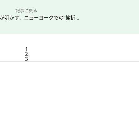
記事に戻る
 Kayが明かす、ニューヨークでの“挫折...
1
2
3