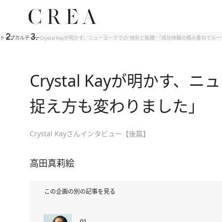
トップ
カルチャー
Crystal Kayが明かす、ニューヨークでの“挫折と転機”「成功体験の積み重ねで
Crystal Kayが明か
捉え方も変わりました」
Crystal Kayさんインタビュー【後篇】
高田真莉絵
この企画の別の記事を見る
01