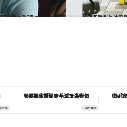
2025.6.21
「靴を隠す」「風呂に入らない」こっちのけんとが“躁状態”の自分に課すルールとは
カルチャー
ルーズ
【夏限定ディナーコース】旬を迎える稚鮎や花ズッキーニなどをイタリア・トスカーナの郷土料理の手法で満喫！