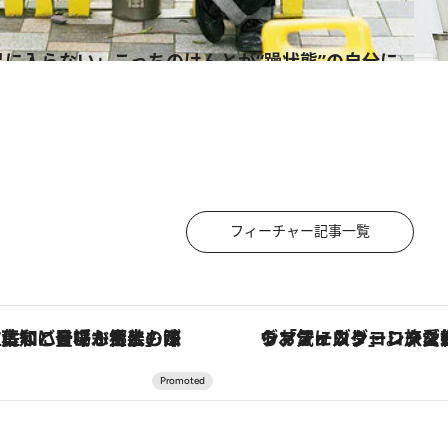
フィーチャー記事一覧
「土佐和ハーブかき氷」がOMO7高知に登場！生姜、山椒、大葉など目にも舌にも涼を呼ぶ郷土の味