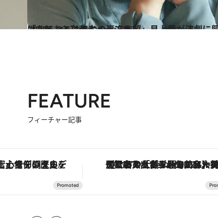
2025.5.10
「もともとは舞台の裏方志望」見上愛が演劇に興味を持った“きっかけ”は、2.5次元ミュージカル
カルチャー
FEATURE
フィーチャー記事
デジタルデトックス。冨士信仰の歴史を辿り、心身を調える。
【銀座で出合う最旬美容】美髪ケアや上質な眠り…セルフケアのアップデートから、特別な名入れギフトまで。大人のための「ReFa GINZA」ク