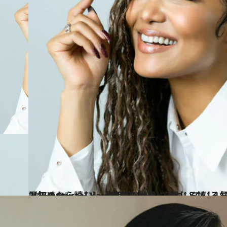
2025.6.25
【初めから読む】「理想の世界に近づいている気がする」デビュー25周年のCrystal Kayが音楽シーンで感じる
カルチャー