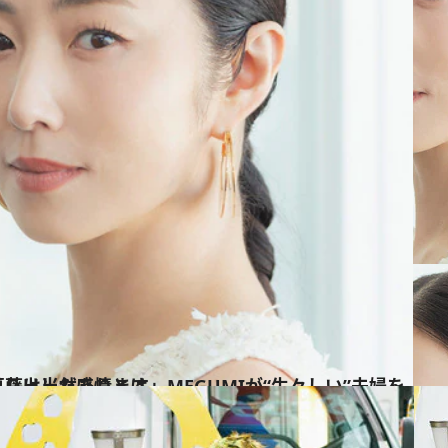
生々しい”夫婦を演じるうえで引っ張り出した感情とは