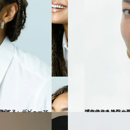
嬉しい変化
2025.5.29
「自分にも後悔や葛藤は当然あります」MEGUMIが“
カルチャー