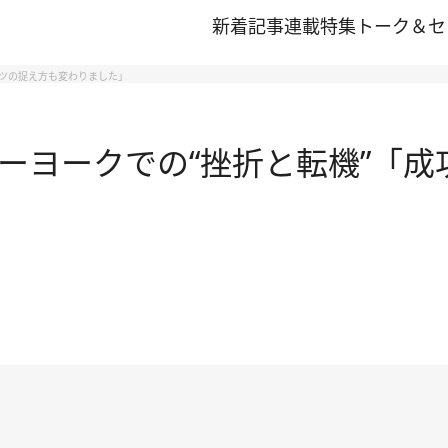
新着記事
連載
特集
トーク＆セ
ルーツの捉え方も変わりました」
す、ニューヨークでの“挫折と転機”