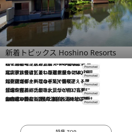
新着トピックス Hoshino Resorts
2026.8.7
【トンボの足水浴】ヒノキの香りに包まれて涼感マックス！約13℃の湧水かけ流しを避暑地「星野温泉 トンボの湯」で体験
2026.7.31
【ホテル帰省】という選択肢をOMOが提案。家族とほどよい距離を保つには「昼は実家、夜は気兼ねなくホテルで！」
2026.7.24
【夏限定ディナーコース】旬を迎える稚鮎や花ズッキーニなどをイタリア・トスカーナの郷土料理の手法で満喫！
2026.7.17
「土佐和ハーブかき氷」がOMO7高知に登場！生姜、山椒、大葉など目にも舌にも涼を呼ぶ郷土の味
2026.7.10
NEW OPEN！【界 草津】名湯の地に誕生。趣の異なる2種の温泉と上州ならではの会席・蕎麦割烹など美食を味わう究極の癒やし旅
特集 TOP