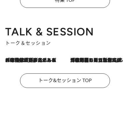
TALK & SESSION
トーク＆セッション
2026.8.3
「今後値上げがあるとすれば…」「リスクがあるのは今年の冬」エネルギー専門家が語る、ホルムズ海峡封鎖が家庭にもたらす“ある心配”
2026.8.3
「住宅建てられない…」「サーチャージ料の高値が続いている」ホルムズ海峡封鎖による影響はいつまで続く？《エネルギー専門家に聞く“どうなる日本の暮らし”》
トーク&セッション TOP