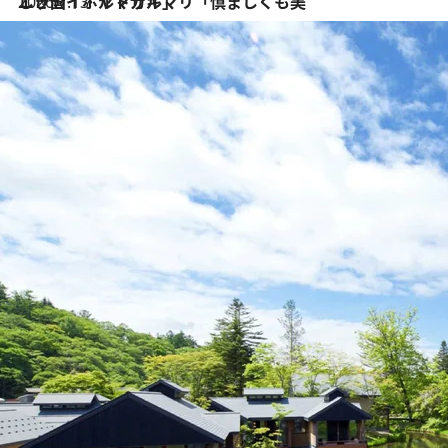
2026.7.13
エッセイ・ヤマザキマリ「慎ましくも美しき国 ポルトガル」