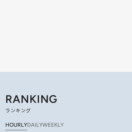
RANKING
ランキング
HOURLY
DAILY
WEEKLY