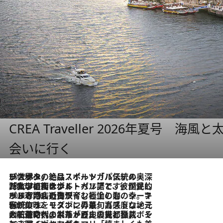
CREA Traveller 2026年夏号
会いに行く
2026.8.8
リスボンの絶品スイーツ「パステル・デ・ナタ」とは？ポルトガル伝統の奥深い世界へ
2026.7.27
「私の祖国はポルトガル語です」国民的詩人フェルナンド・ペソアと、彼が愛した文学の街を歩く
2026.7.26
ポルトガル近海が育む極上の海の幸。キリリと冷えた白ワインと愉しむ、シーフード専門店の贅沢
2026.7.22
伝統の味をモダンに昇華。高感度な地元客が集う、リスボンの最旬ガストロノミー
2026.7.21
大航海時代の栄華から、震災、独裁、そして革命へ。ポルトガル・首都リスボンの石畳に刻まれた「歴史の光と影」