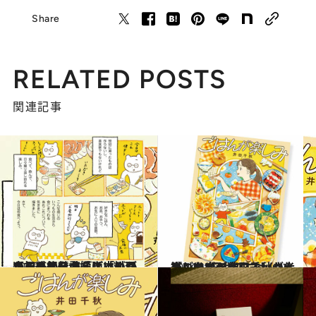
Share
RELATED POSTS
関連記事
2025.5.24
【初めから読む】「どこから感想を言えばいいかってくらい大好き」料理コラムニスト・山本ゆりさんも絶賛の『ごはんが楽しみ』
ライフスタイル
2024.11.23
楽しい“日々のごはん”を描いたコミックエッセイ『ごはんが楽しみ』が大ヒット中！井田千秋さんインタビュー
カルチャー