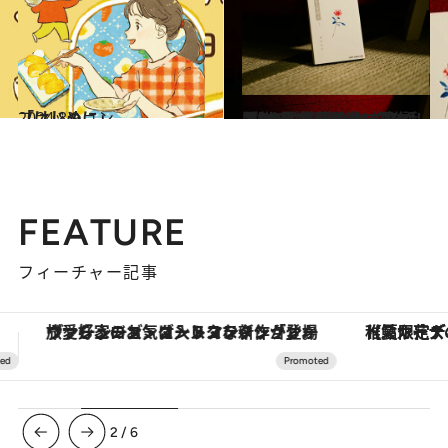
2024.8.9
「はじめに」
ファッション
2025.5.1
【GWに読みたいマンガ】“異色のジャンプ作品”からマンガ賞1位の話題作まで 春とヒコーキの2人が推薦する一冊も！
カルチャー
FEATURE
フィーチャー記事
【夏限定ディナーコース】旬を迎える稚鮎や花ズッキーニなどをイタリア・トスカーナの郷土料理の手法で満喫！
3
/
6