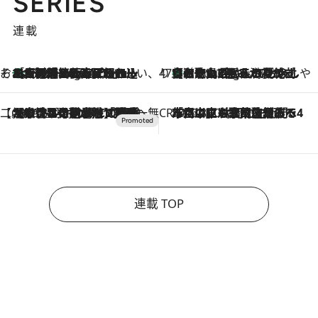
SERIES
連載
そおだよおこの関西おいしい、おやつ紀行
［大阪府箕面市］一皿一皿目の前で仕上げられる、料理を巧みに組み込んだアシェットデセールコース「ミチル アシェット デセール（Michiru assiette dessert）」
1 Hour Ago
47都道府県の手みやげ ひんやりスイーツで夏を満喫
【和歌山県】この夏絶対食べたい 冷やしておいしいおやつ3選 みかんがごろっと丸ごと入ったジュレ
1 Hour Ago
【CREA×星野リゾート】唯一無二。癒しと発見が待つ場所へ
2026.8.7
【トンボの足水浴】ヒノキの香りに包まれて涼感マックス！約13℃の湧水かけ流しを避暑地「星野温泉 トンボの湯」で体験
CREA'S CHOICE
2026.8.7
「立川にも歌舞伎があるんだよ」 片岡仁左衛門・市川中車ら豪華座組みで4年目の立川立飛歌舞伎へ
連載 TOP