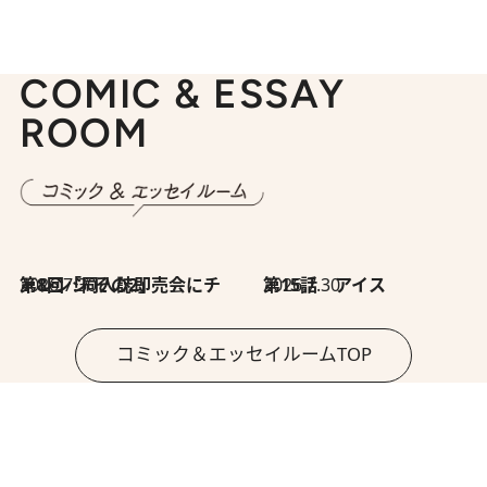
COMIC & ESSAY
ROOM
2026.7.30
第8回「同人誌即売会にチャレンジ その2」
2026.7.30
第15話 アイス
コミック＆エッセイルームTOP