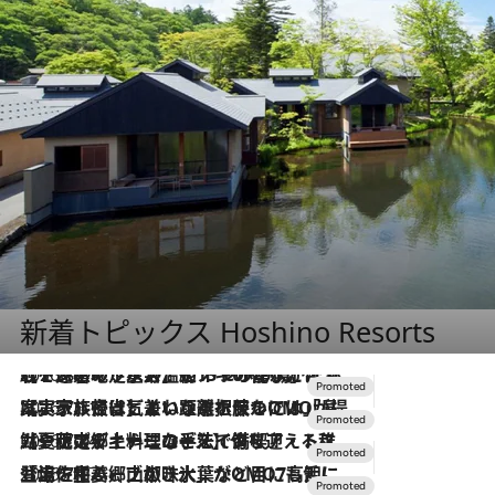
新着トピックス Hoshino Resorts
2026.8.7
【トンボの足水浴】ヒノキの香りに包まれて涼感マックス！約13℃の湧水かけ流しを避暑地「星野温泉 トンボの湯」で体験
2026.7.31
【ホテル帰省】という選択肢をOMOが提案。家族とほどよい距離を保つには「昼は実家、夜は気兼ねなくホテルで！」
2026.7.24
【夏限定ディナーコース】旬を迎える稚鮎や花ズッキーニなどをイタリア・トスカーナの郷土料理の手法で満喫！
2026.7.17
「土佐和ハーブかき氷」がOMO7高知に登場！生姜、山椒、大葉など目にも舌にも涼を呼ぶ郷土の味