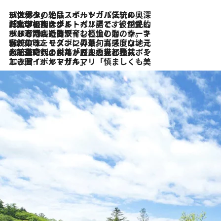
2026.8.8
リスボンの絶品スイーツ「パステル・デ・ナタ」とは？ポルトガル伝統の奥深い世界へ
2026.7.27
「私の祖国はポルトガル語です」国民的詩人フェルナンド・ペソアと、彼が愛した文学の街を歩く
2026.7.26
ポルトガル近海が育む極上の海の幸。キリリと冷えた白ワインと愉しむ、シーフード専門店の贅沢
2026.7.22
伝統の味をモダンに昇華。高感度な地元客が集う、リスボンの最旬ガストロノミー
2026.7.21
大航海時代の栄華から、震災、独裁、そして革命へ。ポルトガル・首都リスボンの石畳に刻まれた「歴史の光と影」
2026.7.13
エッセイ・ヤマザキマリ「慎ましくも美しき国 ポルトガル」