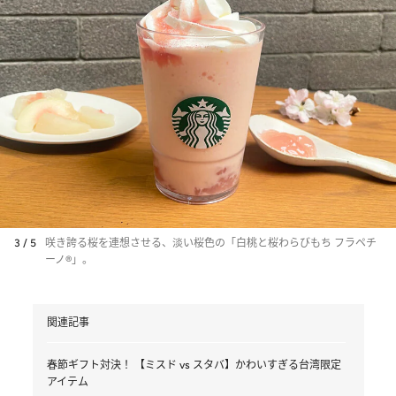
3 / 5
咲き誇る桜を連想させる、淡い桜色の「白桃と桜わらびもち フラペチ
ーノ®」。
関連記事
春節ギフト対決！ 【ミスド vs スタバ】かわいすぎる台湾限定
アイテム