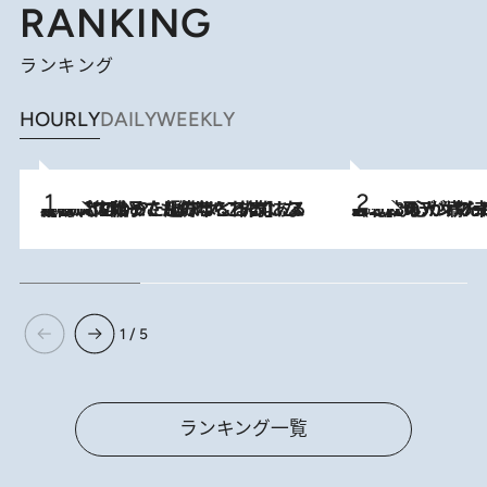
RANKING
ランキング
HOURLY
DAILY
WEEKLY
2026.8.5
【阿川佐和子さんの年とる力】なぜ70代で始めた趣味は“こんなに楽しい”のか？ ピアノ、俳句…スランプに陥っても続けられる“ある秘訣”とは
2026.8.8
《北欧の人々の幸福度が高いのは…》元デンマーク親善大使が出会った“心が満たされる暮らし”「いいかげんにヒュッゲしなさい！」
1 / 5
ランキング一覧