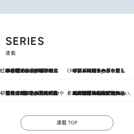
SERIES
連載
ビューティいいもの集め EDITORS' BEST
35℃超えの日の夜、枕にひと吹き！ BAUMのルームスプレーが、ひのきの香りで心まで解きほぐす
4 Hours Ago
CREA'S CHOICE
「眠る時刻をセットする」——眠りの前を整える、バルミューダの新しいアプローチ
4 Hours Ago
47都道府県の手みやげ ひんやりスイーツで夏を満喫
【岡山県】この夏絶対食べたい 冷やしておいしいおやつ3選 フルーツが主役のプリンやアイスが勢揃い
4 Hours Ago
そおだよおこの関西おいしい、おやつ紀行
2026.8.9
［大阪府箕面市］一皿一皿目の前で仕上げられる、料理を巧みに組み込んだアシェットデセールコース「ミチル アシェット デセール（Michiru assiette dessert）」
連載 TOP