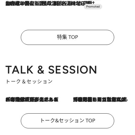
2026.7.10
NEW OPEN！【界 草津】名湯の地に誕生。趣の異なる2種の温泉と上州ならではの会席・蕎麦割烹など美食を味わう究極の癒やし旅
特集 TOP
TALK & SESSION
トーク＆セッション
2026.8.3
「今後値上げがあるとすれば…」「リスクがあるのは今年の冬」エネルギー専門家が語る、ホルムズ海峡封鎖が家庭にもたらす“ある心配”
2026.8.3
「住宅建てられない…」「サーチャージ料の高値が続いている」ホルムズ海峡封鎖による影響はいつまで続く？《エネルギー専門家に聞く“どうなる日本の暮らし”》
トーク&セッション TOP