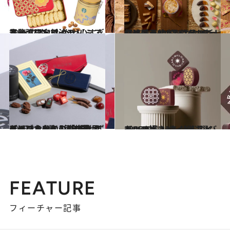
2025.1.30
春節ギフト対決！ 【ミスド vs スタバ】かわいすぎる台湾限定アイテム
旅＆お出かけ
2025.2.6
【成城石井バレンタイン】最大300品のなかで人気ベスト5は？ 注目の新作は？ もう悩まないチョコリスト
グルメ
2025.2.6
【バレンタイン2025】スイーツなかのの「自分用チョコ」5選《毎年買わずにはいられない海塩＆オリーブオイル入りの絶品も！》
グルメ
2025.2.1
チョコ好き3名が厳選！ 2025バレンタインに選びたいチョコレート&スイーツ16選
グルメ
FEATURE
フィーチャー記事