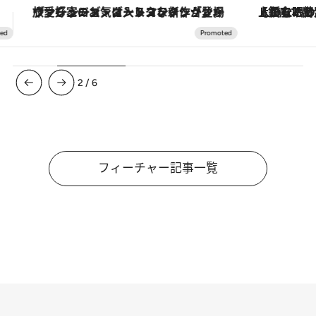
【銀座で出合う最旬美容】美髪ケアや上質な眠り…セルフケアのアップデートから、特別な名入れギフトまで。大人のための「ReFa GINZA」クルーズ
3
/
6
フィーチャー記事一覧