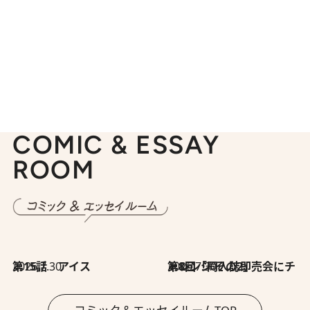
COMIC & ESSAY
ROOM
2026.7.30
第15話 アイス
2026.7.30
第8回「同人誌即売会にチャレンジ その2」