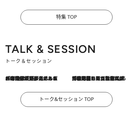
特集 TOP
TALK & SESSION
トーク＆セッション
2026.8.3
「今後値上げがあるとすれば…」「リスクがあるのは今年の冬」エネルギー専門家が語る、ホルムズ海峡封鎖が家庭にもたらす“ある心配”
2026.8.3
「住宅建てられない…」「サーチャージ料の高値が続いている」ホルムズ海峡封鎖による影響はいつまで続く？《エネルギー専門家に聞く“どうなる日本の暮らし”》
トーク&セッション TOP