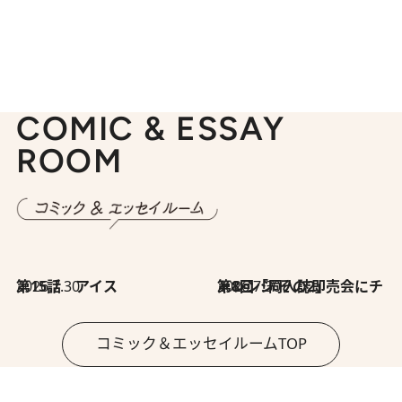
COMIC & ESSAY
ROOM
2026.7.30
第15話 アイス
2026.7.30
第8回「同人誌即売会にチャレンジ その2」
コミック＆エッセイルームTOP