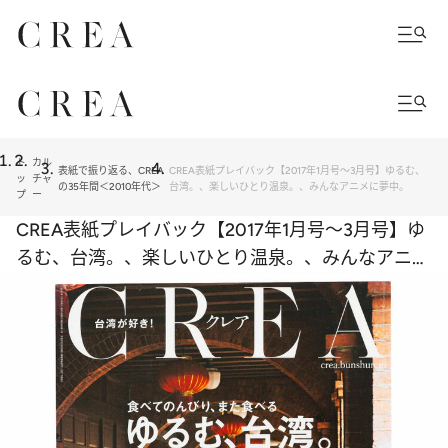
ト
カル
表紙で振り返る、CREA
CREA表紙プレイバック【2017年1月号～3月号】ゆるむ、
ッ
チャ
の35年間＜2010年代＞
台湾。、楽しいひとり温泉。、みんなアニメに夢中。
プ
ー
CREA表紙プレイバック【2017年1月号～3月号】ゆ
るむ、台湾。、楽しいひとり温泉。、みんなアニメ
に夢中。