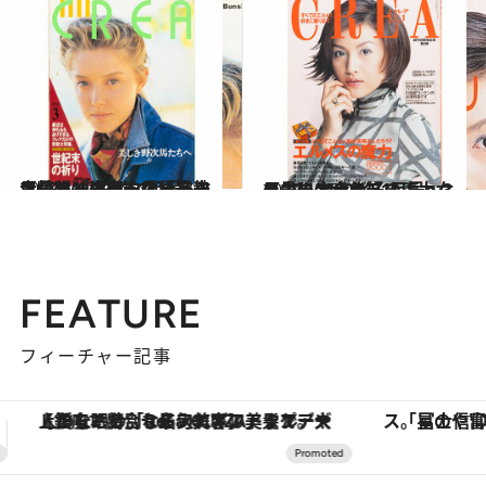
2024.11.7
【CREA1990年1月号～3月号】独占インタビュー ワレサ「連帯」委員長夫人、ピルの自由化、宗教大特集「世紀末の祈り」
カルチャー
2024.11.7
【CREA2000年1月号～3月号】エルメスの魔力、ますます犬が好き！、女の占い大全集
カルチャー
FEATURE
フィーチャー記事
「星のや富士」でデジタルデトックス。冨士信仰の歴史を辿り、心身を調える。
ヴァシュロン・コンスタンタン