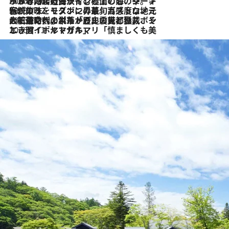
2026.7.26
ポルトガル近海が育む極上の海の幸。キリリと冷えた白ワインと愉しむ、シーフード専門店の贅沢
2026.7.22
伝統の味をモダンに昇華。高感度な地元客が集う、リスボンの最旬ガストロノミー
2026.7.21
大航海時代の栄華から、震災、独裁、そして革命へ。ポルトガル・首都リスボンの石畳に刻まれた「歴史の光と影」
2026.7.13
エッセイ・ヤマザキマリ「慎ましくも美しき国 ポルトガル」