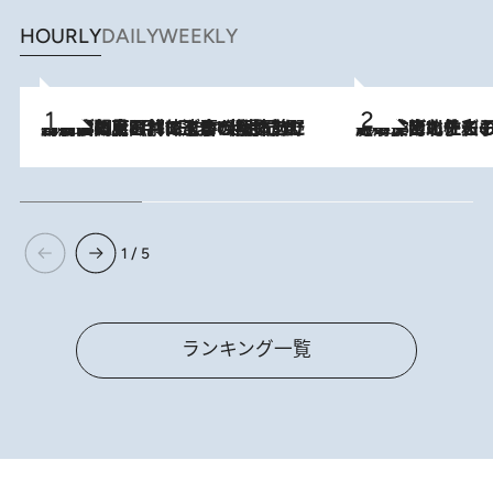
HOURLY
DAILY
WEEKLY
2026.8.8
「最後に見られてよかった」上野動物園の東園パンダ舎が解体前に特別公開。8月16日まで延長されたパネル展と共に辿る“半世紀”のパンダ飼育《解体工事の図面あり》
2026.8.3
《「文士の子ども被害者の会」発足！》阿川佐和子（72）が語る遠藤周作に北杜夫、劇作家・矢代静一の子どもたちの“文豪プライベート事件簿”
1 / 5
ランキング一覧