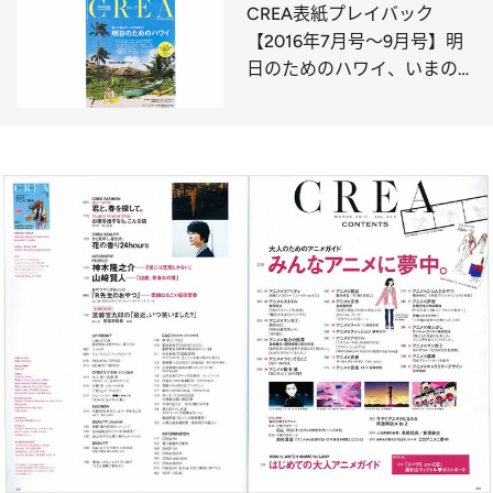
イブル
CREA表紙プレイバック
【2016年7月号～9月号】明
日のためのハワイ、いまの
47都道府県いいとこど
り。、いい男がいっぱいだと
幸せ。