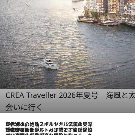
CREA Traveller 2026年夏号
会いに行く
2026.8.8
リスボンの絶品スイーツ「パステル・デ・ナタ」とは？ポルトガル伝統の奥深い世界へ
2026.7.27
「私の祖国はポルトガル語です」国民的詩人フェルナンド・ペソアと、彼が愛した文学の街を歩く