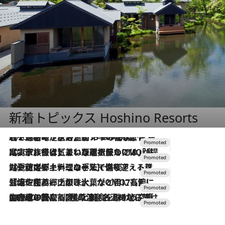
新着トピックス Hoshino Resorts
2026.8.7
【トンボの足水浴】ヒノキの香りに包まれて涼感マックス！約13℃の湧水かけ流しを避暑地「星野温泉 トンボの湯」で体験
2026.7.31
【ホテル帰省】という選択肢をOMOが提案。家族とほどよい距離を保つには「昼は実家、夜は気兼ねなくホテルで！」
2026.7.24
【夏限定ディナーコース】旬を迎える稚鮎や花ズッキーニなどをイタリア・トスカーナの郷土料理の手法で満喫！
2026.7.17
「土佐和ハーブかき氷」がOMO7高知に登場！生姜、山椒、大葉など目にも舌にも涼を呼ぶ郷土の味
2026.7.10
NEW OPEN！【界 草津】名湯の地に誕生。趣の異なる2種の温泉と上州ならではの会席・蕎麦割烹など美食を味わう究極の癒やし旅