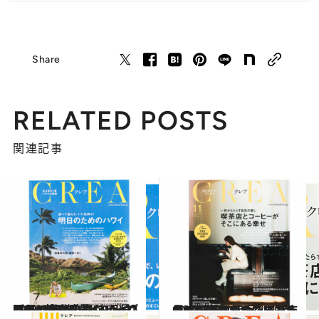
Share
RELATED POSTS
関連記事
2025.8.10
CREA表紙プレイバック【2016年7月号～9月号】明日のためのハワイ、いまの47都道府県いいとこどり。、いい男がいっぱいだと幸せ。
カルチャー
2025.8.15
CREA表紙プレイバック【2016年10月号～12月号】がんばらなくてもきれいになれる。、喫茶店とコーヒーがそこにある幸せ、贈りものバイブル
カルチャー