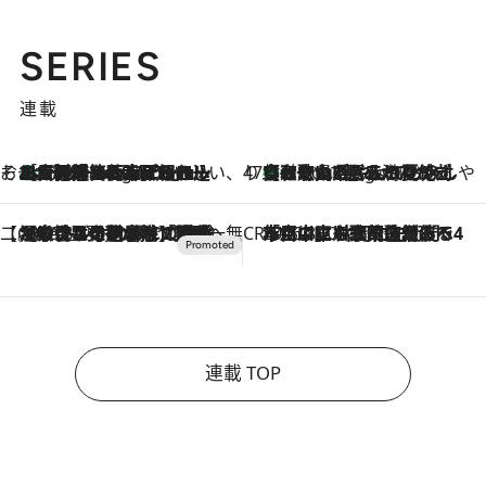
SERIES
連載
そおだよおこの関西おいしい、おやつ紀行
［大阪府箕面市］一皿一皿目の前で仕上げられる、料理を巧みに組み込んだアシェットデセールコース「ミチル アシェット デセール（Michiru assiette dessert）」
9 Hours Ago
47都道府県の手みやげ ひんやりスイーツで夏を満喫
【和歌山県】この夏絶対食べたい 冷やしておいしいおやつ3選 みかんがごろっと丸ごと入ったジュレ
9 Hours Ago
【CREA×星野リゾート】唯一無二。癒しと発見が待つ場所へ
2026.8.7
【トンボの足水浴】ヒノキの香りに包まれて涼感マックス！約13℃の湧水かけ流しを避暑地「星野温泉 トンボの湯」で体験
CREA'S CHOICE
2026.8.7
「立川にも歌舞伎があるんだよ」 片岡仁左衛門・市川中車ら豪華座組みで4年目の立川立飛歌舞伎へ
連載 TOP