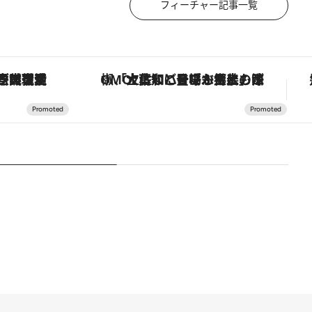
フィーチャー記事一覧
！生姜、山椒、大葉など目にも舌にも涼を呼ぶ郷土の味
【銀座で出合う最旬美容】美髪ケアや上質な眠り…セルフケアのアップデートから、特別な名入れギフトまで。大人のための「ReFa GINZA」クルーズ