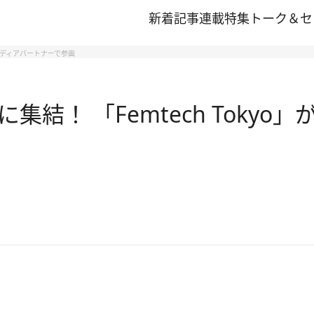
新着記事
連載
特集
トーク＆セ
Aもメディアパートナーで参画
結！ 「Femtech Tokyo」