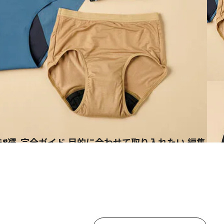
すめブランド8選
ス