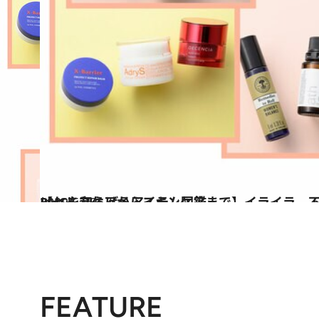
2022.6.25
【セルフケアからスキンケアまで】イライラ、不眠、肌あれ…etc. PMSを和らげるアイテム図鑑
ビューティ＆ヘルス
FEATURE