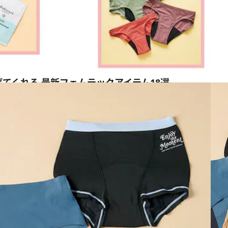
てくれる 最新フェムテックアイテム18選
ス