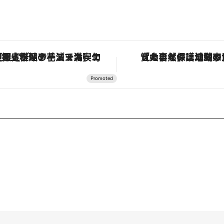
「大事なのは地域の意識を変えること」。ロレックス賞受賞の自然保護活動家が実現させたナイジェリアの自然環境の復活
「土佐和ハーブかき氷」がOMO7高知に登場