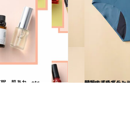
2023.1.5
話題の【吸水ショーツ】完全ガイド 目的に合わせて取り入れたい 編集部おす
ビューティ＆ヘル