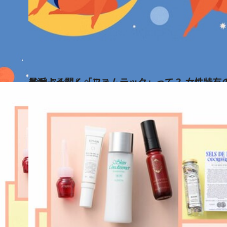
2021.7.18
最近よく聞く「フェムテック」って？ 女性特有の不快を解消するヒントが
ビューティ＆ヘルス