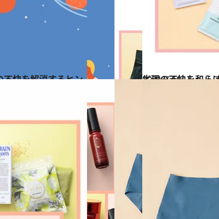
2021.7.19
生理の不快を和らげ
ビューティ＆ヘル