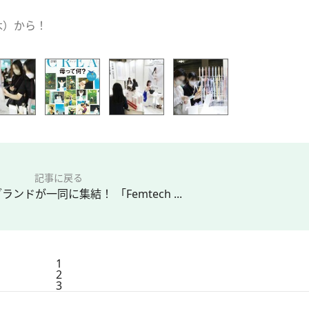
（木）から！
記事に戻る
ンドが一同に集結！ 「Femtech ...
1
2
3