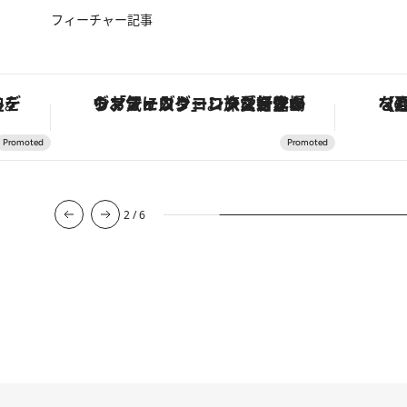
フィーチャー記事
・オートマティック」。旅愛好家のお気に入りコレクションから、ジェンダーレスな新作が登場
【夏限定ディナーコース】旬を迎える稚鮎や花ズッキーニなどをイタリア・トスカーナの郷土料理の手法で満喫！
3
/
6