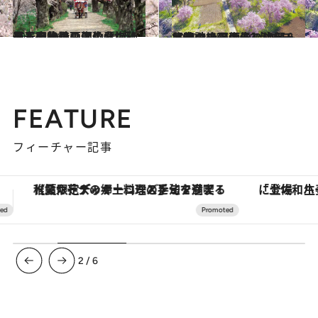
2022.4.16
【春の絶景画像】北海道・東北エリアの春の絶景＆風物詩の画像(41点)をチェック！
旅＆お出かけ
2022.4.15
【春の絶景画像】中部・北陸エリアの春の絶景＆風物詩の画像(52点)をチェック！
旅＆お出かけ
FEATURE
フィーチャー記事
「土佐和ハーブかき氷」がOMO7高知に登場！生姜、山椒、大葉など目にも舌にも涼を呼ぶ郷土の味
ヴァシュロン・コンスタンタン
3
/
6