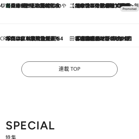
47都道府県の手みやげ ひんやりスイーツで夏を満喫
【兵庫県】この夏絶対食べたい 冷やしておいしいおやつ3選 淡路島の恵みをジェラートに集約
2026.8.8
【CREA×星野リゾート】唯一無二。癒しと発見が待つ場所へ
2026.8.7
【トンボの足水浴】ヒノキの香りに包まれて涼感マックス！約13℃の湧水かけ流しを避暑地「星野温泉 トンボの湯」で体験
CREA'S CHOICE
2026.8.7
「立川にも歌舞伎があるんだよ」 片岡仁左衛門・市川中車ら豪華座組みで4年目の立川立飛歌舞伎へ
田中稲の勝手に再ブーム
2026.8.7
「湘南乃風に憧れて」観客大盛上がりの“タオル回し”に、ラッパー顔負けの高速歌唱まで…さだまさし（74）のアグレッシブすぎる現在地
連載 TOP
SPECIAL
特集