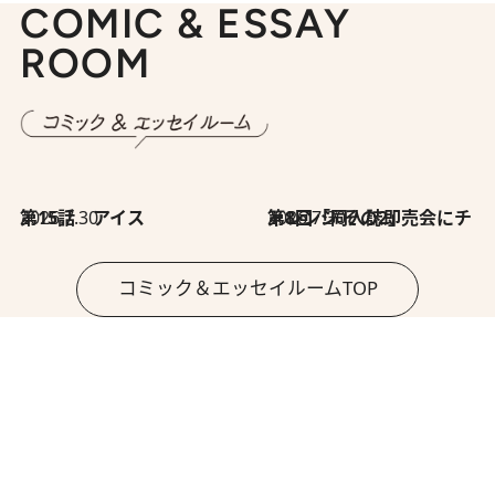
COMIC & ESSAY
ROOM
2026.7.30
第15話 アイス
2026.7.30
第8回「同人誌即売会にチャレンジ その2」
コミック＆エッセイルームTOP