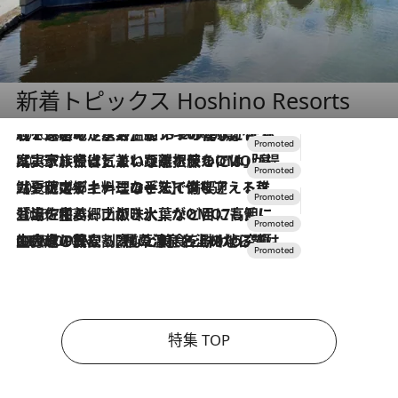
新着トピックス Hoshino Resorts
2026.8.7
【トンボの足水浴】ヒノキの香りに包まれて涼感マックス！約13℃の湧水かけ流しを避暑地「星野温泉 トンボの湯」で体験
2026.7.31
【ホテル帰省】という選択肢をOMOが提案。家族とほどよい距離を保つには「昼は実家、夜は気兼ねなくホテルで！」
2026.7.24
【夏限定ディナーコース】旬を迎える稚鮎や花ズッキーニなどをイタリア・トスカーナの郷土料理の手法で満喫！
2026.7.17
「土佐和ハーブかき氷」がOMO7高知に登場！生姜、山椒、大葉など目にも舌にも涼を呼ぶ郷土の味
2026.7.10
NEW OPEN！【界 草津】名湯の地に誕生。趣の異なる2種の温泉と上州ならではの会席・蕎麦割烹など美食を味わう究極の癒やし旅
特集 TOP