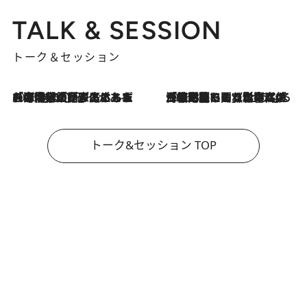
TALK & SESSION
トーク＆セッション
2026.8.3
「今後値上げがあるとすれば…」「リスクがあるのは今年の冬」エネルギー専門家が語る、ホルムズ海峡封鎖が家庭にもたらす“ある心配”
2026.8.3
「住宅建てられない…」「サーチャージ料の高値が続いている」ホルムズ海峡封鎖による影響はいつまで続く？《エネルギー専門家に聞く“どうなる日本の暮らし”》
トーク&セッション TOP