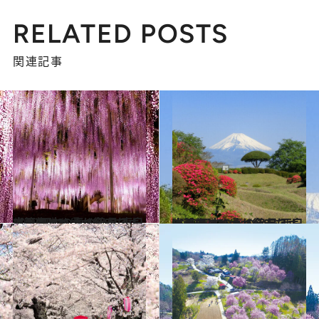
RELATED POSTS
関連記事
2022.4.18
【画像】いつか行きたい！ 日本の春の絶景 東日本篇まとめ①《全82スポット》
旅＆お出かけ
2022.4.17
【画像】いつか行きたい！ 日本の春の絶景 西日本篇まとめ①《全87スポット》
旅＆お出かけ