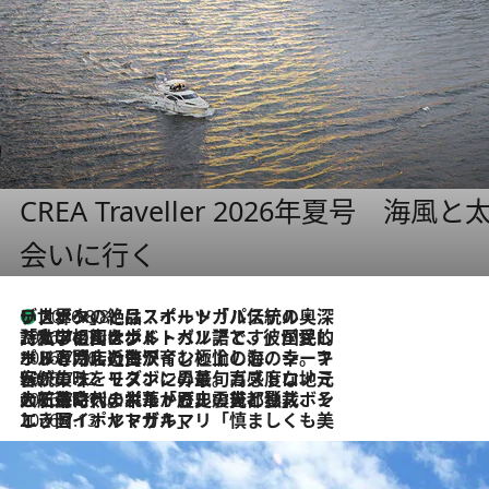
CREA Traveller 2026年夏号
会いに行く
リスボンの絶品スイーツ「パステル・デ・ナタ」とは？ポルトガル伝統の奥深い世界へ
2026.8.8
2026.7.27
「私の祖国はポルトガル語です」国民的詩人フェルナンド・ペソアと、彼が愛した文学の街を歩く
2026.7.26
ポルトガル近海が育む極上の海の幸。キリリと冷えた白ワインと愉しむ、シーフード専門店の贅沢
2026.7.22
伝統の味をモダンに昇華。高感度な地元客が集う、リスボンの最旬ガストロノミー
2026.7.21
大航海時代の栄華から、震災、独裁、そして革命へ。ポルトガル・首都リスボンの石畳に刻まれた「歴史の光と影」
2026.7.13
エッセイ・ヤマザキマリ「慎ましくも美しき国 ポルトガル」