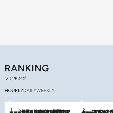
RANKING
ランキング
HOURLY
DAILY
WEEKLY
「最後に見られてよかった」上野動物園の東園パンダ舎が解体前に特別公開。8月16日まで延長されたパネル展と共に辿る“半世紀”のパンダ飼育《解体工事の図面あり》
2026.8.8
2026.8.5
【阿川佐和子さんの年とる力】なぜ70代で始めた趣味は“こんなに楽しい”のか？ ピアノ、俳句…スランプに陥っても続けられる“ある秘訣”とは