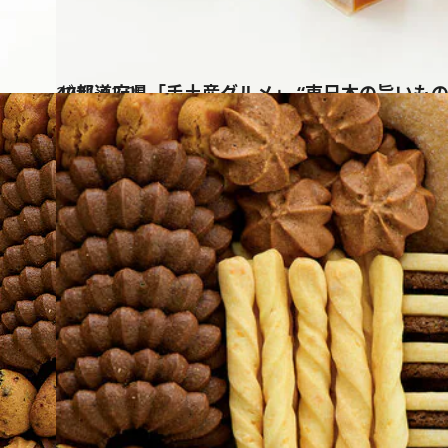
2021.12.25
47都道府県「手土産グルメ」 “東日本の旨いも
グルメ