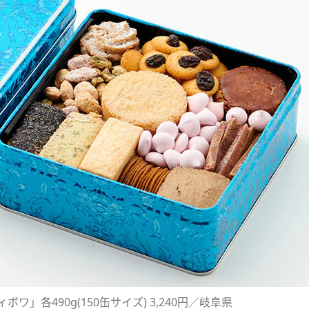
ィボワ」各490g(150缶サイズ) 3,240円／岐阜県