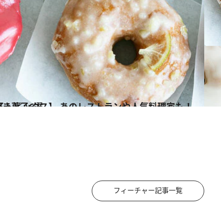
家も！ 今、贈りたい最新焼き菓子6選
フィーチャー記事一覧