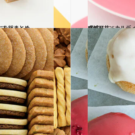
の”を総まとめ
2020.11.25
成城石井、カルディ
グルメ