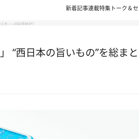
新着記事
連載
特集
トーク＆セ
め ――2022年BEST7
 “西日本の旨いもの”を総まとめ 