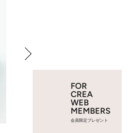
FOR
CREA
WEB
MEMBERS
会員限定プレゼント
2 / 78
御菓子司 玉井屋本舗「下剋上