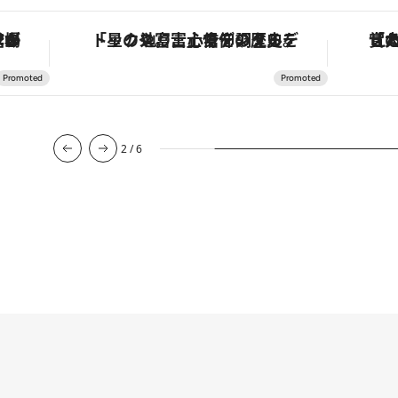
を調える。
「大事なのは地域の意識を変えること」。ロレックス賞受賞の自然保護活動家が実現させたナイジェリアの自然環境の復活
3
/
6