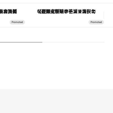
スカーナの郷土料理の手法で満喫！
「土佐和ハーブかき氷」がOMO7高知に登場！生姜、山椒、大葉など目にも舌にも涼を呼ぶ郷土の味