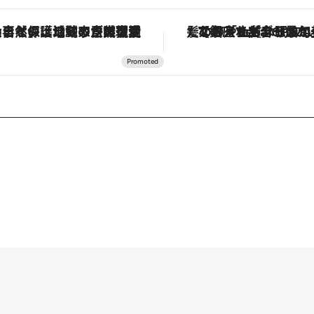
【銀座で出合う最旬美容】美髪ケアや上質な眠り…セルフケアのアップデートから、特別な名入れギフトまで。大人のための「ReFa GINZA」クルーズ
【夏限定ディナーコース】旬を迎える稚鮎や花ズッキーニなどをイタリア・ト