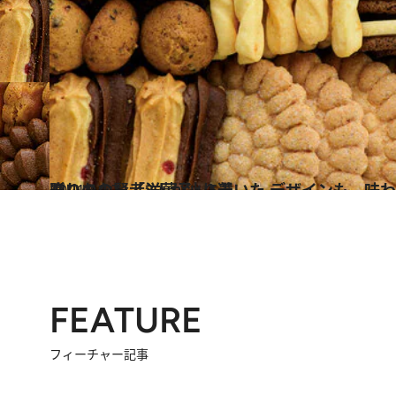
2021.12.7
贈りもの賢者3人が辿り着いた デザインも、味わいも、使い勝手も 間違いのない「洋菓子」5選
グルメ
FEATURE
フィーチャー記事