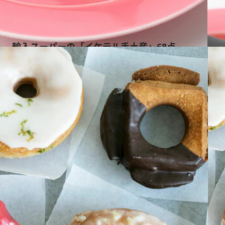
… 輸入スーパーの「イケテル手土産」68点