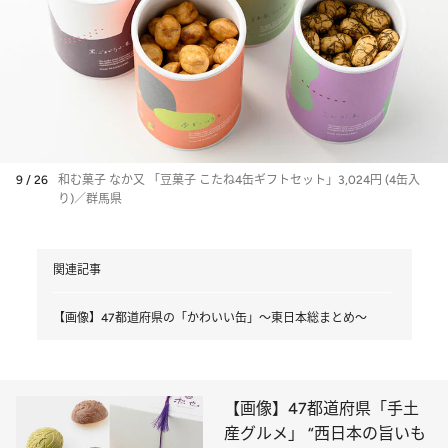
9 / 26
和む菓子 なか又 「豆菓子 こたね4缶ギフトセット」3,024円 (4缶入
り)／群馬県
関連記事
【画像】47都道府県の「かわいい缶」～東日本総まとめ～
【画像】47都道府県「手土
産グルメ」 “西日本の旨いも