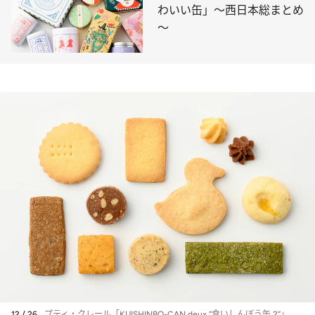
わいい缶」～西日本総まとめ
～
12 / 26
プティ・クレール「KUISHINBO-CAN deux ”食いしんぼう缶 2”」