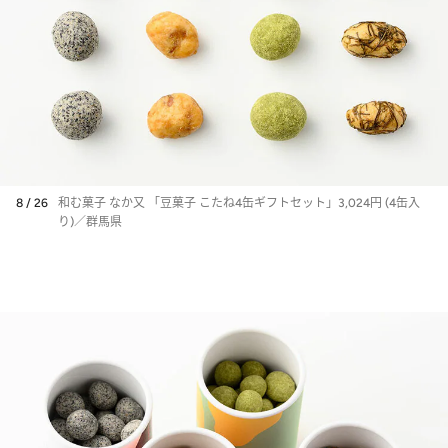
8 / 26
和む菓子 なか又 「豆菓子 こたね4缶ギフトセット」3,024円 (4缶入
り)／群馬県