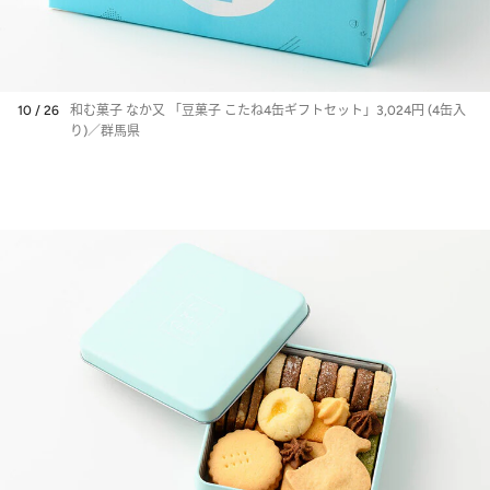
10 / 26
和む菓子 なか又 「豆菓子 こたね4缶ギフトセット」3,024円 (4缶入
り)／群馬県