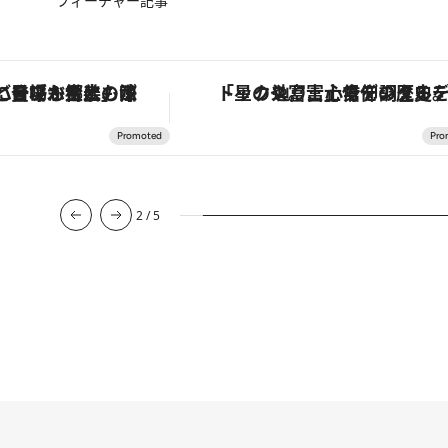
フィーチャー記事
「土佐和ハーブかき氷」がOMO7高知に登場！生姜、山椒、大葉など目にも舌にも涼を呼ぶ郷土の味
「星のや富士」でデジタルデトックス。冨士信仰の歴史を辿り、心身を調える
2
/
5