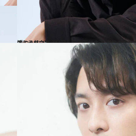
2021.11.12
『ミュジコフィリア』で映画初主演 天性の音楽の才能を持つ 主人公を演じる井之脇 海
カルチャー