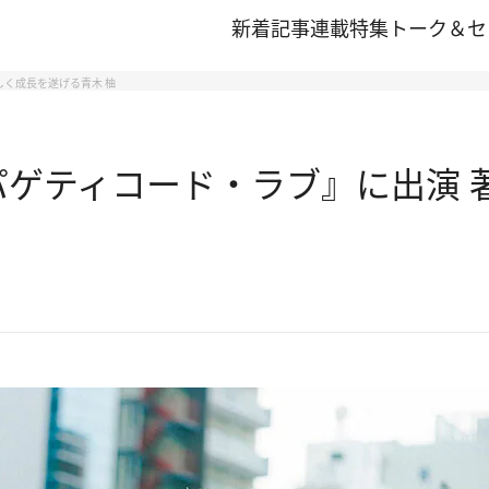
新着記事
連載
特集
トーク＆セ
しく成長を遂げる青木 柚
パゲティコード・ラブ』に出演 