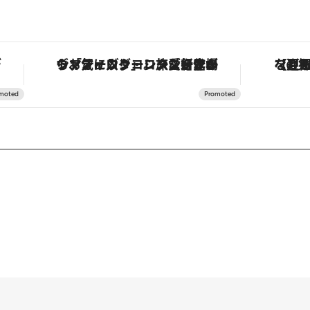
。
ヴァシュロン・コンスタンタン「オーヴァーシーズ・オートマティック」。旅愛好家のお気に入りコレクションから、ジェンダーレスな新作が登場
【夏限定ディナー