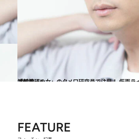
2021.8.13
「科捜研の女」のタメ口研究員で注目！ 仮面ライダーシリーズ出身、渡部秀
カルチャー
FEATURE