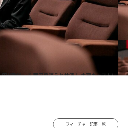
 大抜擢された13歳、田代輝
フィーチャー記事一覧