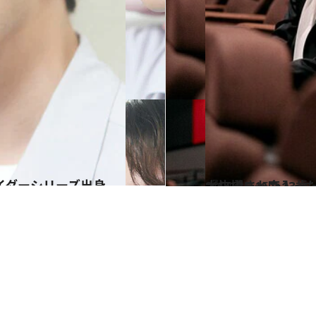
2021.10.15
『CUBE 一度入ったら、最後』で 菅田将暉らと共演！ 主要キャストに
カルチャー