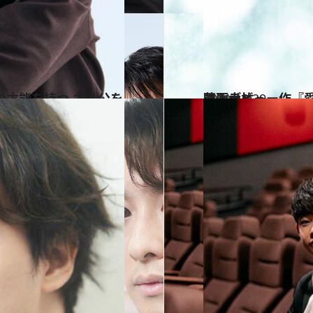
2021.10.29
映画デビュー作『愛のまなざしを』公開 仲村トオルの息子役を好演の藤原大祐
カルチャー