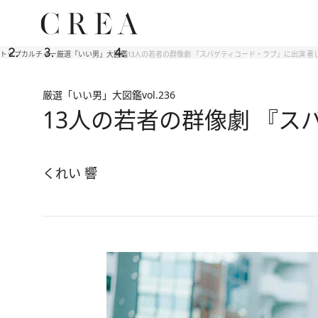
トップ
カルチャー
厳選「いい男」大図鑑
13人の若者の群像劇 『スパゲティコード・ラブ』に出演 著
厳選「いい男」大図鑑
vol.236
13人の若者の群像劇 『ス
くれい 響