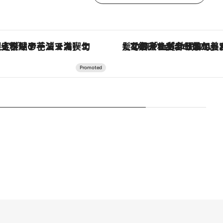
コース】旬を迎える稚鮎や花ズッキーニなどをイタリア・トスカーナの郷土料理の手法で満喫！