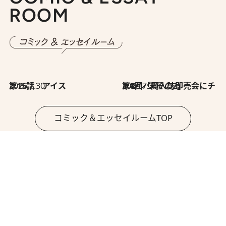
ROOM
2026.7.30
第15話 アイス
2026.7.30
第8回「同人誌即売会にチャレンジ その2」
コミック＆エッセイルームTOP