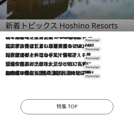
新着トピックス Hoshino Resorts
2026.8.7
【トンボの足水浴】ヒノキの香りに包まれて涼感マックス！約13℃の湧水かけ流しを避暑地「星野温泉 トンボの湯」で体験
2026.7.31
【ホテル帰省】という選択肢をOMOが提案。家族とほどよい距離を保つには「昼は実家、夜は気兼ねなくホテルで！」
2026.7.24
【夏限定ディナーコース】旬を迎える稚鮎や花ズッキーニなどをイタリア・トスカーナの郷土料理の手法で満喫！
2026.7.17
「土佐和ハーブかき氷」がOMO7高知に登場！生姜、山椒、大葉など目にも舌にも涼を呼ぶ郷土の味
2026.7.10
NEW OPEN！【界 草津】名湯の地に誕生。趣の異なる2種の温泉と上州ならではの会席・蕎麦割烹など美食を味わう究極の癒やし旅
特集 TOP