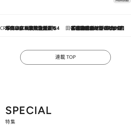
CREA'S CHOICE
2026.8.7
「立川にも歌舞伎があるんだよ」 片岡仁左衛門・市川中車ら豪華座組みで4年目の立川立飛歌舞伎へ
田中稲の勝手に再ブーム
2026.8.7
「湘南乃風に憧れて」観客大盛上がりの“タオル回し”に、ラッパー顔負けの高速歌唱まで…さだまさし（74）のアグレッシブすぎる現在地
連載 TOP
SPECIAL
特集