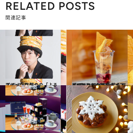
RELATED POSTS
関連記事
2026.7.18
スイーツなかのの「よろスィーツ月報」
グルメ
2021.10.19
ビジュアルも味もナイスィーツ！ スイーツ芸人 スイーツなかのが選ぶ 心ときめくテイクアウトパフェ5品
グルメ