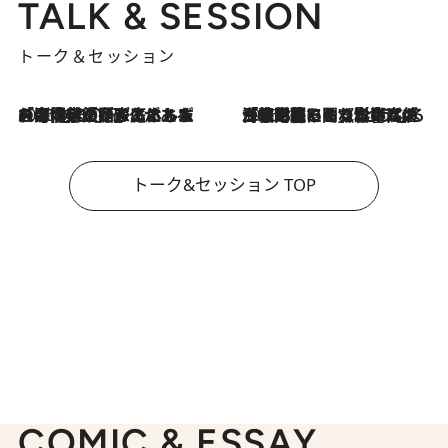
TALK & SESSION
トーク＆セッション
2026.8.3
「今後値上げがあるとすれば…」「リスクがあるのは今年の冬」エネルギー専門家が語る、ホルムズ海峡封鎖が家庭にもたらす“ある心配”
2026.8.3
「住宅建てられない…」「サーチャージ料の高値が続いている」ホルムズ海峡封鎖による影響はいつまで続く？《エネルギー専門家に聞く“どうなる日本の暮らし”》
トーク&セッション TOP
COMIC & ESSAY