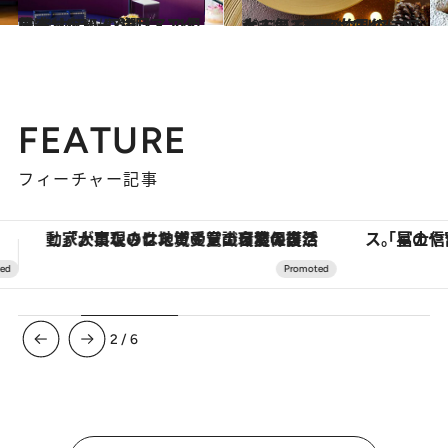
2021.10.25
見逃せない！ 10月・11月限定 ホテルの注目アフタヌーンティー7選
旅＆お出かけ
2021.11.12
大人気！ 栗のクリスマスケーキ3選 予約スタートしているのでお早めに！
グルメ
FEATURE
フィーチャー記事
「星のや富士」でデジタルデトックス。冨士信仰の歴史を辿り、心身を調える。
3
/
6