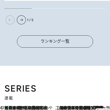
1 / 5
ランキング一覧
SERIES
連載
47都道府県の手みやげ ひんやりスイーツで夏を満喫
【兵庫県】この夏絶対食べたい 冷やしておいしいおやつ3選 淡路島の恵みをジェラートに集約
2026.8.8
【CREA×星野リゾート】唯一無二。癒しと発見が待つ場所へ
2026.8.7
【トンボの足水浴】ヒノキの香りに包まれて涼感マックス！約13℃の湧水かけ流しを避暑地「星野温泉 トンボの湯」で体験