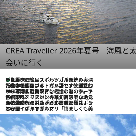
CREA Traveller 2026年夏号
会いに行く
リスボンの絶品スイーツ「パステル・デ・ナタ」とは？ポルトガル伝統の奥深い世界へ
2026.8.8
2026.7.27
「私の祖国はポルトガル語です」国民的詩人フェルナンド・ペソアと、彼が愛した文学の街を歩く
2026.7.26
ポルトガル近海が育む極上の海の幸。キリリと冷えた白ワインと愉しむ、シーフード専門店の贅沢
2026.7.22
伝統の味をモダンに昇華。高感度な地元客が集う、リスボンの最旬ガストロノミー
2026.7.21
大航海時代の栄華から、震災、独裁、そして革命へ。ポルトガル・首都リスボンの石畳に刻まれた「歴史の光と影」
2026.7.13
エッセイ・ヤマザキマリ「慎ましくも美しき国 ポルトガル」