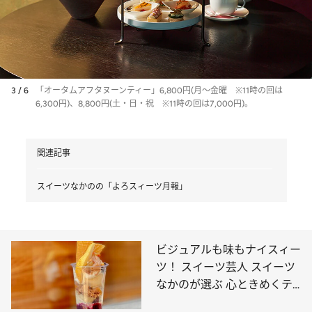
3 / 6
「オータムアフタヌーンティー」6,800円(月～金曜 ※11時の回は
6,300円)、8,800円(土・日・祝 ※11時の回は7,000円)。
関連記事
スイーツなかのの「よろスィーツ月報」
ビジュアルも味もナイスィー
ツ！ スイーツ芸人 スイーツ
なかのが選ぶ 心ときめくテ
イクアウトパフェ5品