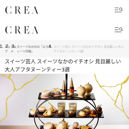
トッ
グル
スイーツなかのの「よろス
スイーツ芸人 スイーツなかのイチオシ 見目麗しい大人
プ
メ
ィーツ月報」
アフタヌーンティー3選
スイーツ芸人 スイーツなかのイチオシ 見目麗しい
大人アフタヌーンティー3選