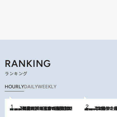
RANKING
ランキング
HOURLY
DAILY
WEEKLY
「最後に見られてよかった」上野動物園の東園パンダ舎が解体前に特別公開。8月16日まで延長されたパネル展と共に辿る“半世紀”のパンダ飼育《解体工事の図面あり》
2026.8.8
2026.8.5
【阿川佐和子さんの年とる力】なぜ70代で始めた趣味は“こんなに楽しい”のか？ ピアノ、俳句…スランプに陥っても続けられる“ある秘訣”とは