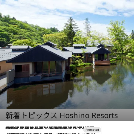
新着トピックス Hoshino Resorts
2026.7.31
【ホテル帰省】という選択肢をOMOが提案。家族とほどよい距離を保つには「昼は実家、夜は気兼ねなくホテルで！」