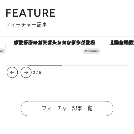
FEATURE
フィーチャー記事
【銀座で出合う最旬美容】美髪ケアや上質な眠り…セルフケアのアップデートから、特別な名入れギフトまで。大人のための「ReFa GINZA」クルーズ
【夏限定ディナーコース】旬を迎
3
/
5
フィーチャー記事一覧