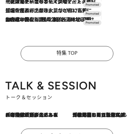
2026.7.24
【夏限定ディナーコース】旬を迎える稚鮎や花ズッキーニなどをイタリア・トスカーナの郷土料理の手法で満喫！
2026.7.17
「土佐和ハーブかき氷」がOMO7高知に登場！生姜、山椒、大葉など目にも舌にも涼を呼ぶ郷土の味
2026.7.10
NEW OPEN！【界 草津】名湯の地に誕生。趣の異なる2種の温泉と上州ならではの会席・蕎麦割烹など美食を味わう究極の癒やし旅
特集 TOP
TALK & SESSION
トーク＆セッション
2026.8.3
「今後値上げがあるとすれば…」「リスクがあるのは今年の冬」エネルギー専門家が語る、ホルムズ海峡封鎖が家庭にもたらす“ある心配”
2026.8.3
「住宅建てられない…」「サーチャージ料の高値が続いている」ホルムズ海峡封鎖による影響はいつまで続く？《エネルギー専門家に聞く“どうなる日本の暮らし”》