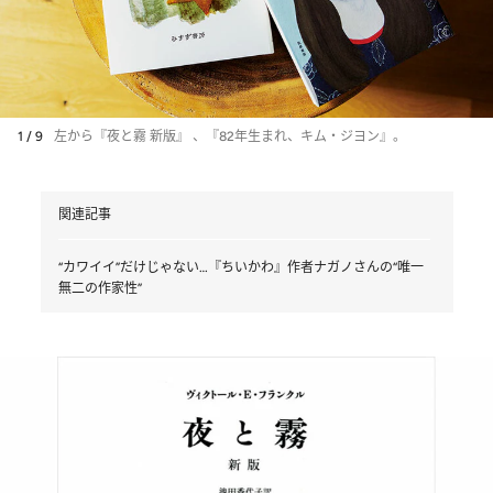
1 / 9
左から『夜と霧 新版』 、『82年生まれ、キム・ジヨン』。
関連記事
“カワイイ”だけじゃない…『ちいかわ』作者ナガノさんの“唯一
無二の作家性”