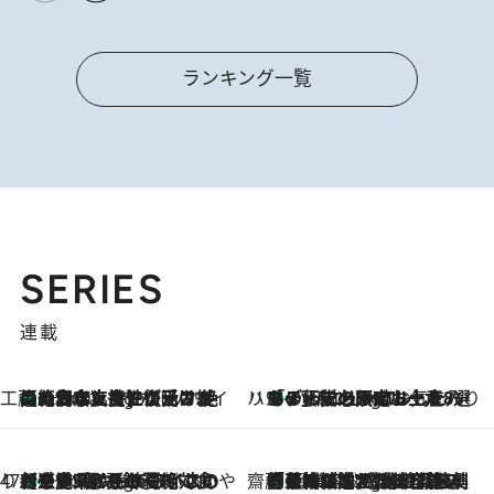
ランキング一覧
SERIES
連載
工藤まやのおもてなしハワイ
【ハワイ土産】ローカルの絶大な支持で復活！ 絶品の幻クッキー《元ファンの日本人女性が受け継いだ名店》
4 Hours Ago
ハワイ賢者 リサのお気に入りリスト
あの伝説の限定トートも！ リニューアルした「ディーン＆デルーカ ハワイ」で必須のお土産8選
4 Hours Ago
47都道府県の手みやげ ひんやりスイーツで夏を満喫
【三重県】この夏絶対食べたい 冷やしておいしいおやつ3選 お餅×アイスの新感覚スイーツ
4 Hours Ago
齋藤 薫 美容脳ルネサンス
「荷物が増えるほど旅ストレスは増す」美容ジャーナリストがたどり着いた最終結論。“化粧品を劇的に減らす”感動の凝縮美容とは
4 Hours Ago