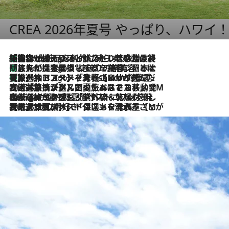
CREA 2026年夏号 やっぱり、ハワイ
「荷物が増えるほど旅ストレスは増す」美容ジャーナリストがたどり着いた最終結論。“化粧品を劇的に減らす”感動の凝縮美容とは
4 Hours Ago
「旅先には金髪ウィッグを持参」日本と同じメイクでは損してる!? 美容ジャーナリストが提案する“掟破りの旅美容”とは
4 Hours Ago
【厳選旅コスメ】「身軽さ＆UV対策重視！」ヘアアーティストshucoが選んだ夏旅ベストコスメを発表【Mサイズジップ】
4 Hours Ago
2026.8.5
【厳選旅コスメ】国内をあちこち移動する河井菜摘が選んだ夏旅ベストコスメ発表！「リラックスアイテムはマスト」【Mサイズジップ】
2026.8.4
【厳選旅コスメ】「紫外線＆乾燥対策しながらメイク感も！」ヘア＆メイクGeorgeが選んだ夏旅ベストコスメを発表！【Mサイズジップ】
2026.8.3
【厳選旅コスメ】「保湿もタイパ重視！」“サウナ好き”タレント清水みさとが愛用する夏旅ベストコスメを発表！【Mサイズジップ】