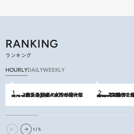
RANKING
ランキング
HOURLY
DAILY
WEEKLY
【ハワイ土産】ローカルの絶大な支持で復活！ 絶品の幻クッキー《元ファンの日本人女性が受け継いだ名店》
4 Hours Ago
2026.8.5
【阿川佐和子さんの年とる力】なぜ70代で始めた趣味は“こんなに楽しい”のか？ ピアノ、俳句…スランプに陥っても続けられる“ある秘訣”とは
1 / 5