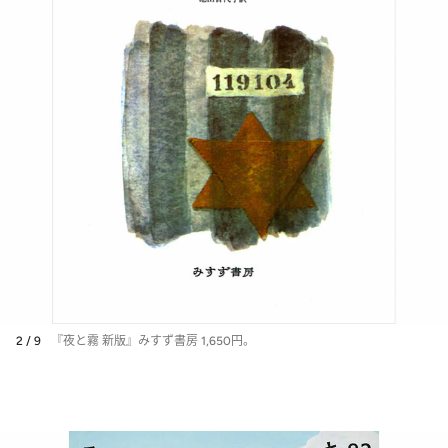
2 / 9
『夜と霧 新版』みすず書房 1,650円。