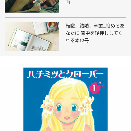
画
転職、結婚、卒業…悩めるあ
なたに 背中を後押ししてく
れる本12冊