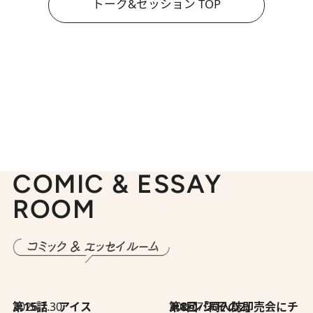
トーク&セッション TOP
COMIC & ESSAY
ROOM
2026.7.30
第15話 アイス
2026.7.30
第8回「同人誌即売会にチャレンジ その2」