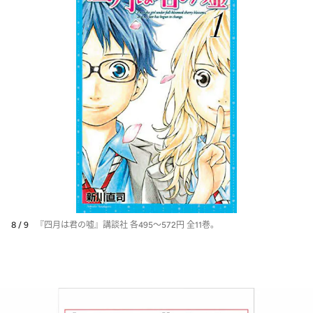
8 / 9
『四月は君の嘘』講談社 各495～572円 全11巻。