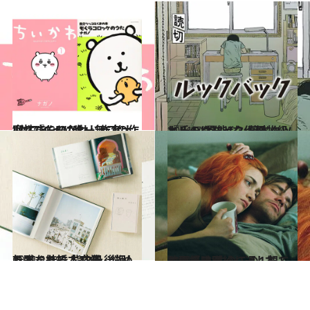
2021.8.23
“カワイイ”だけじゃない…『ちいかわ』作者ナガノさんの“唯一無二の作家性”
カルチャー
2021.7.23
『ルックバック』怪物級ヒットはなぜ？ 藤本タツキ氏の“異能”な作風
カルチャー
2021.1.19
転職、結婚、卒業…悩めるあなたに 背中を後押ししてくれる本12冊
カルチャー
2021.10.13
映画好きが繰り返し観てしまう 人生のこの1本！ という映画
カルチャー