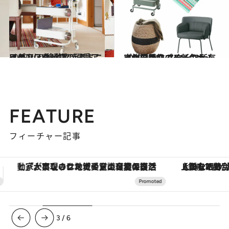
2019.1.27
イケアスタッフの溺愛アイテム(3) 移動できるミニワゴンほか13選
ライフスタイル
2020.2.20
イケア新作のラインナップが優秀♡ スタッフ所有率抜群のワゴン新色も！
ライフスタイル
FEATURE
フィーチャー記事
【銀座で出合う最旬美容】美髪ケアや上質な眠り…セルフケアのアップデートから、特別な名入れギフトまで。大人のための「ReFa GINZA」クルーズ
ヴァシュロン・コンスタンタン
3
/
6