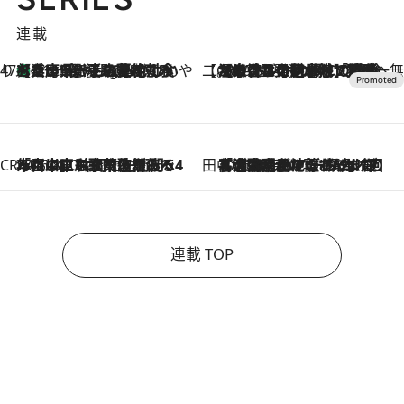
連載
47都道府県の手みやげ ひんやりスイーツで夏を満喫
【兵庫県】この夏絶対食べたい 冷やしておいしいおやつ3選 淡路島の恵みをジェラートに集約
11 Hours Ago
【CREA×星野リゾート】唯一無二。癒しと発見が待つ場所へ
2026.8.7
【トンボの足水浴】ヒノキの香りに包まれて涼感マックス！約13℃の湧水かけ流しを避暑地「星野温泉 トンボの湯」で体験
CREA'S CHOICE
2026.8.7
「立川にも歌舞伎があるんだよ」 片岡仁左衛門・市川中車ら豪華座組みで4年目の立川立飛歌舞伎へ
田中稲の勝手に再ブーム
2026.8.7
「湘南乃風に憧れて」観客大盛上がりの“タオル回し”に、ラッパー顔負けの高速歌唱まで…さだまさし（74）のアグレッシブすぎる現在地
連載 TOP