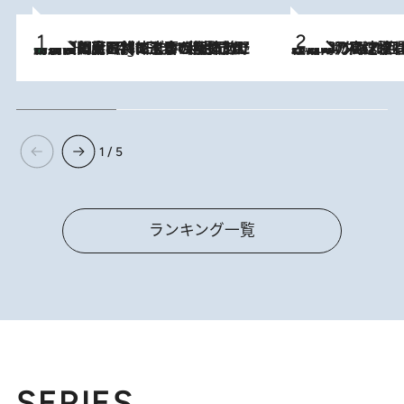
「最後に見られてよかった」上野動物園の東園パンダ舎が解体前に特別公開。8月16日まで延長されたパネル展と共に辿る“半世紀”のパンダ飼育《解体工事の図面あり》
11 Hours Ago
2026.8.7
「湘南乃風に憧れて」観客大盛上がりの“タオル回し”に、ラッパー顔負けの高速歌唱まで…さだまさし（74）のアグレッシブすぎる現在地
1 / 5
ランキング一覧
SERIES