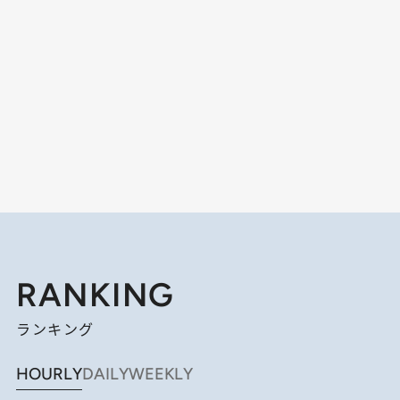
RANKING
ランキング
HOURLY
DAILY
WEEKLY