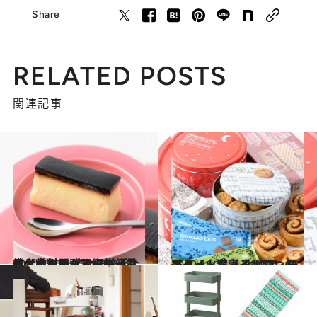
Share
RELATED POSTS
関連記事
2020.11.25
輸入食料品＆スーパーマーケットの イケテル手土産【カタログ写真68点】まとめて閲覧♡編集部員も太鼓判！
グルメ
2020.11.27
キュートな【イケア】のスイーツ満喫 北欧フィーカタイムを彩るおやつ10選
グルメ