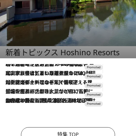
新着トピックス Hoshino Resorts
2026.8.7
【トンボの足水浴】ヒノキの香りに包まれて涼感マックス！約13℃の湧水かけ流しを避暑地「星野温泉 トンボの湯」で体験
2026.7.31
【ホテル帰省】という選択肢をOMOが提案。家族とほどよい距離を保つには「昼は実家、夜は気兼ねなくホテルで！」
2026.7.24
【夏限定ディナーコース】旬を迎える稚鮎や花ズッキーニなどをイタリア・トスカーナの郷土料理の手法で満喫！
2026.7.17
「土佐和ハーブかき氷」がOMO7高知に登場！生姜、山椒、大葉など目にも舌にも涼を呼ぶ郷土の味
2026.7.10
NEW OPEN！【界 草津】名湯の地に誕生。趣の異なる2種の温泉と上州ならではの会席・蕎麦割烹など美食を味わう究極の癒やし旅
特集 TOP