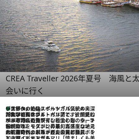
CREA Traveller 2026年夏号
会いに行く
リスボンの絶品スイーツ「パステル・デ・ナタ」とは？ポルトガル伝統の奥深い世界へ
11 Hours Ago
2026.7.27
「私の祖国はポルトガル語です」国民的詩人フェルナンド・ペソアと、彼が愛した文学の街を歩く
2026.7.26
ポルトガル近海が育む極上の海の幸。キリリと冷えた白ワインと愉しむ、シーフード専門店の贅沢
2026.7.22
伝統の味をモダンに昇華。高感度な地元客が集う、リスボンの最旬ガストロノミー
2026.7.21
大航海時代の栄華から、震災、独裁、そして革命へ。ポルトガル・首都リスボンの石畳に刻まれた「歴史の光と影」
2026.7.13
エッセイ・ヤマザキマリ「慎ましくも美しき国 ポルトガル」