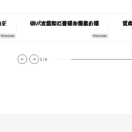
を調える。
「土佐和ハーブかき氷」がOMO7高知に登場！生姜、山椒、大葉など目にも舌にも涼を呼ぶ郷土の味
2
/
6