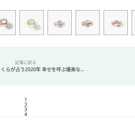
記事に戻る
らが占う2020年 幸せを呼ぶ優美な...
1
2
3
4