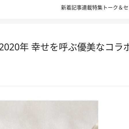
新着記事
連載
特集
トーク＆セ
020年 幸せを呼ぶ優美なコラ