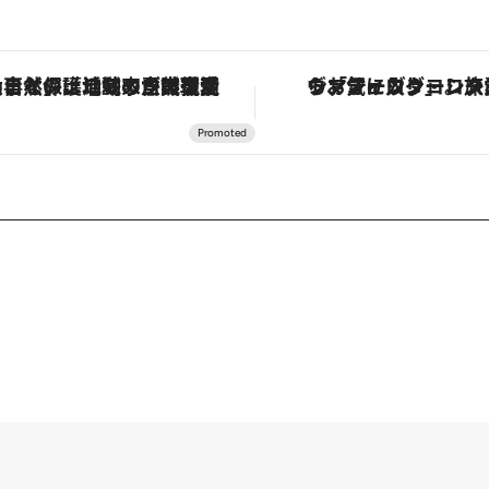
「大事なのは地域の意識を変えること」。ロレックス賞受賞の自然保護活動家が実現させたナイジェリアの自然環境の復活