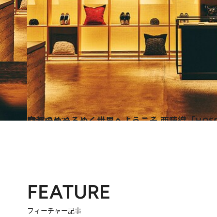
2019.10.21
京都のめくるめく世界へようこそ 西陣織「HOSOO」で一服、雅な時間
カルチャー
FEATURE
フィーチャー記事