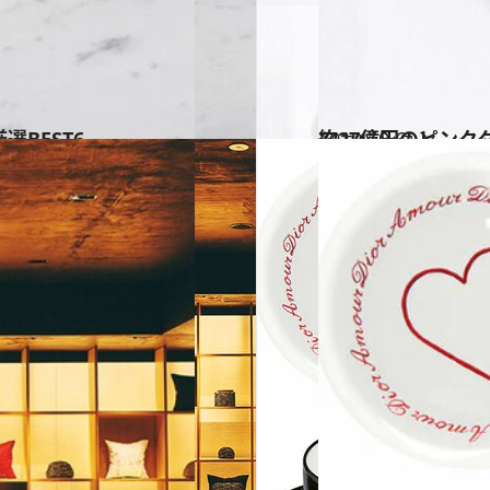
BEST6
2019.10.6
約27億円のピンク
ファッション