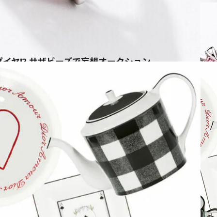
ダイヤ!? サザビーズで妄想オークション