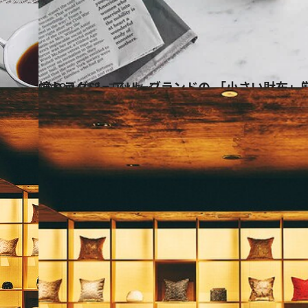
2018.11.12
憧れラグジュアリーブランドの 「小さい財布」厳選
コミック ＆ エッセイ