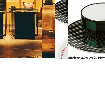
2019.10.7
ディオールの新作ホームコレクション 伊勢丹のポップアップで先行発売中
ファッション