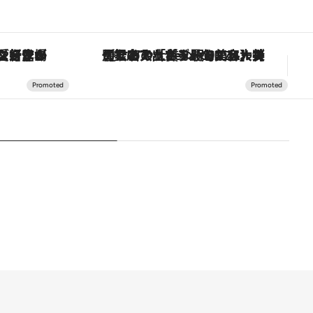
ヴァシュロン・コンスタンタン「オーヴァーシーズ・オートマティック」。旅愛好家のお気に入りコレクションから、ジェンダーレスな新作が登場
【銀座で出合う最旬美容】美髪ケアや上質な眠り…セルフケアのアップデートから、特別な名入れギフトまで。大人のための「ReFa GINZA」クルーズ