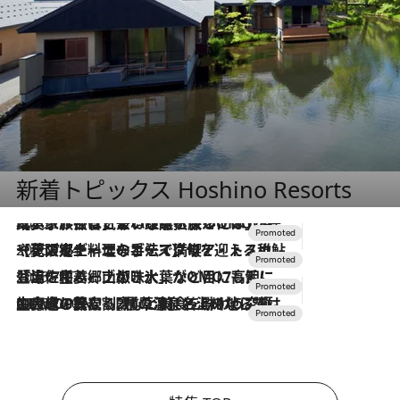
新着トピックス Hoshino Resorts
2026.7.31
【ホテル帰省】という選択肢をOMOが提案。家族とほどよい距離を保つには「昼は実家、夜は気兼ねなくホテルで！」
2026.7.24
【夏限定ディナーコース】旬を迎える稚鮎や花ズッキーニなどをイタリア・トスカーナの郷土料理の手法で満喫！
2026.7.17
「土佐和ハーブかき氷」がOMO7高知に登場！生姜、山椒、大葉など目にも舌にも涼を呼ぶ郷土の味
2026.7.10
NEW OPEN！【界 草津】名湯の地に誕生。趣の異なる2種の温泉と上州ならではの会席・蕎麦割烹など美食を味わう究極の癒やし旅