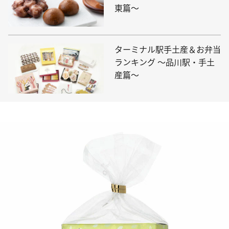
東篇～
ターミナル駅手土産＆お弁当
ランキング ～品川駅・手土
産篇～