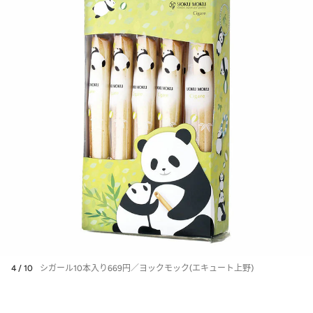
4 / 10
シガール10本入り669円／ヨックモック(エキュート上野)