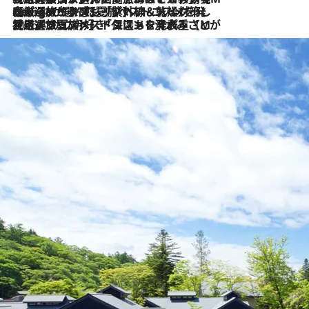
2026.8.4
【厳選旅コスメ】「紫外線＆乾燥対策しながらメイク感も！」ヘア＆メイクGeorgeが選んだ夏旅ベストコスメを発表！【Mサイズジップ】
2026.8.3
【厳選旅コスメ】「保湿もタイパ重視！」“サウナ好き”タレント清水みさとが愛用する夏旅ベストコスメを発表！【Mサイズジップ】