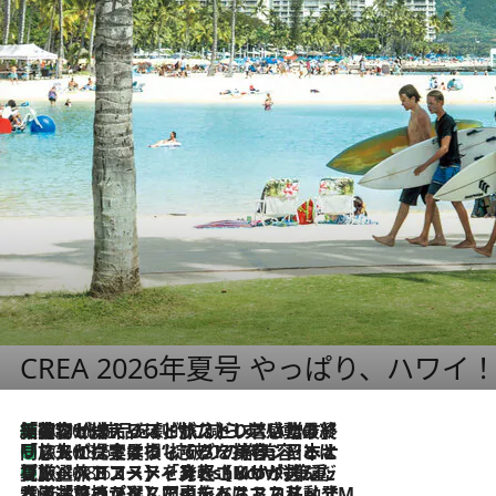
CREA 2026年夏号 やっぱり、ハワイ
「荷物が増えるほど旅ストレスは増す」美容ジャーナリストがたどり着いた最終結論。“化粧品を劇的に減らす”感動の凝縮美容とは
2026.8.6
「旅先には金髪ウィッグを持参」日本と同じメイクでは損してる!? 美容ジャーナリストが提案する“掟破りの旅美容”とは
2026.8.6
【厳選旅コスメ】「身軽さ＆UV対策重視！」ヘアアーティストshucoが選んだ夏旅ベストコスメを発表【Mサイズジップ】
2026.8.6
2026.8.5
【厳選旅コスメ】国内をあちこち移動する河井菜摘が選んだ夏旅ベストコスメ発表！「リラックスアイテムはマスト」【Mサイズジップ】