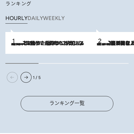
ランキング
HOURLY
DAILY
WEEKLY
2026.8.5
【阿川佐和子さんの年とる力】なぜ70代で始めた趣味は“こんなに楽しい”のか？ ピアノ、俳句…スランプに陥っても続けられる“ある秘訣”とは
2026.8.5
【なぜ吉沢亮は「気配を消せる」のか？】興行収入208億の『国宝』を経て挑むミュージカル『ディア・エヴァン・ハンセン』。トップ俳優が舞台上でさらけ出した“孤独”とは
1 / 5
ランキング一覧