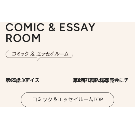
COMIC & ESSAY
ROOM
2026.7.30
第15話 アイス
2026.7.30
第8回「同人誌即売会にチャレンジ その2」
コミック＆エッセイルームTOP