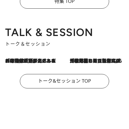
特集 TOP
TALK & SESSION
トーク＆セッション
2026.8.3
「今後値上げがあるとすれば…」「リスクがあるのは今年の冬」エネルギー専門家が語る、ホルムズ海峡封鎖が家庭にもたらす“ある心配”
2026.8.3
「住宅建てられない…」「サーチャージ料の高値が続いている」ホルムズ海峡封鎖による影響はいつまで続く？《エネルギー専門家に聞く“どうなる日本の暮らし”》
トーク&セッション TOP