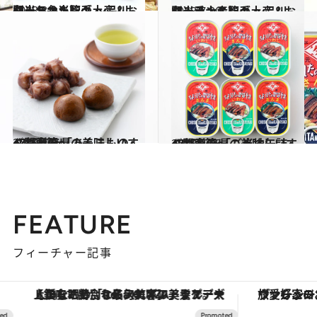
2018.8.3
ターミナル駅手土産＆お弁当ランキング ～品川駅・お弁当篇～
グルメ
2018.7.30
ターミナル駅手土産＆お弁当ランキング ～品川駅・手土産篇～
グルメ
2018.4.5
47都道府県の美味しいすぐれもの 「あんこもの」～関東篇～
グルメ
2018.2.15
47都道府県の美味しいすぐれもの 「ご当地缶詰」～関東篇～
グルメ
FEATURE
フィーチャー記事
【銀座で出合う最旬美容】美髪ケアや上質な眠り…セルフケアのアップデートから、特別な名入れギフトまで。大人のための「ReFa GINZA」クルーズ
ヴァシュロン・コンスタンタン