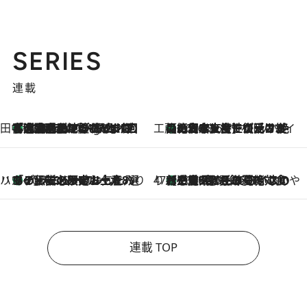
SERIES
連載
田中稲の勝手に再ブーム
「湘南乃風に憧れて」観客大盛上がりの“タオル回し”に、ラッパー顔負けの高速歌唱まで…さだまさし（74）のアグレッシブすぎる現在地
50 Minutes Ago
工藤まやのおもてなしハワイ
【ハワイ土産】ローカルの絶大な支持で復活！ 絶品の幻クッキー《元ファンの日本人女性が受け継いだ名店》
2026.8.6
ハワイ賢者 リサのお気に入りリスト
あの伝説の限定トートも！ リニューアルした「ディーン＆デルーカ ハワイ」で必須のお土産8選
2026.8.6
47都道府県の手みやげ ひんやりスイーツで夏を満喫
【三重県】この夏絶対食べたい 冷やしておいしいおやつ3選 お餅×アイスの新感覚スイーツ
2026.8.6
連載 TOP