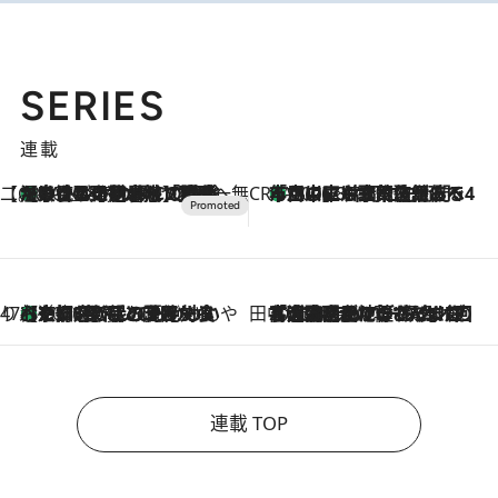
SERIES
連載
【CREA×星野リゾート】唯一無二。癒しと発見が待つ場所へ
【トンボの足水浴】ヒノキの香りに包まれて涼感マックス！約13℃の湧水かけ流しを避暑地「星野温泉 トンボの湯」で体験
2026.8.7
CREA'S CHOICE
「立川にも歌舞伎があるんだよ」 片岡仁左衛門・市川中車ら豪華座組みで4年目の立川立飛歌舞伎へ
2026.8.7
47都道府県の手みやげ ひんやりスイーツで夏を満喫
【京都府】この夏絶対食べたい 冷やしておいしいおやつ3選 ひと口目から心を掴む新緑のテリーヌ
2026.8.7
田中稲の勝手に再ブーム
2026.8.7
「湘南乃風に憧れて」観客大盛上がりの“タオル回し”に、ラッパー顔負けの高速歌唱まで…さだまさし（74）のアグレッシブすぎる現在地
連載 TOP