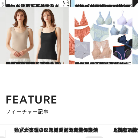
2026.5.12
マンガ『悪いのはスタイルじゃなくて下着でした 一生モノの下着の教科書』を読む
ビューティ＆ヘルス
2026.5.12
【初めから読む】日本人女性の多くはDかEカップ!? 「9割以上のお客様がサイズを間違っていた」下着のプロが明かす、“やってはいけない”下着の選び方
ビューティ＆ヘルス
2025.8.23
【夏の汗対策】「真夏の肌着は全部これでいい」汗のベタつきを解消するグンゼ「アセドロン」“タンクトップ”＆“ブラキャミ”に惚れた！
ビューティ＆ヘルス
2023.12.3
今年、「下着」事情が大きく変化？ワイヤーブラ派が増え、敬遠される“デカパン”も人気脚長アイテムに！
ビューティ＆ヘルス
FEATURE
フィーチャー記事
【銀座で出合う最旬美容】美髪ケアや上質な眠り…セルフケアのアップデートから、特別な名入れギフトまで。大人のための「ReFa GINZA」クルーズ
ヴァシュロン・コンスタンタン