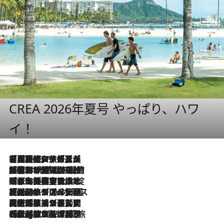
CREA 2026年夏号 やっぱり、ハワ
イ！
【厳選旅コスメ】「多機能アイテムがメイン！」旅好き美容エディターが選んだ夏旅ベストコスメを発表【Mサイズジップ】
2026.8.7
2026.8.6
「荷物が増えるほど旅ストレスは増す」美容ジャーナリストがたどり着いた最終結論。“化粧品を劇的に減らす”感動の凝縮美容とは
2026.8.6
「旅先には金髪ウィッグを持参」日本と同じメイクでは損してる!? 美容ジャーナリストが提案する“掟破りの旅美容”とは
2026.8.6
【厳選旅コスメ】「身軽さ＆UV対策重視！」ヘアアーティストshucoが選んだ夏旅ベストコスメを発表【Mサイズジップ】
2026.8.5
【厳選旅コスメ】国内をあちこち移動する河井菜摘が選んだ夏旅ベストコスメ発表！「リラックスアイテムはマスト」【Mサイズジップ】
2026.8.4
【厳選旅コスメ】「紫外線＆乾燥対策しながらメイク感も！」ヘア＆メイクGeorgeが選んだ夏旅ベストコスメを発表！【Mサイズジップ】