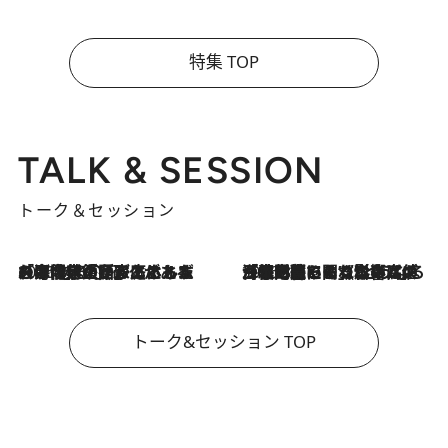
特集 TOP
TALK & SESSION
トーク＆セッション
2026.8.3
「今後値上げがあるとすれば…」「リスクがあるのは今年の冬」エネルギー専門家が語る、ホルムズ海峡封鎖が家庭にもたらす“ある心配”
2026.8.3
「住宅建てられない…」「サーチャージ料の高値が続いている」ホルムズ海峡封鎖による影響はいつまで続く？《エネルギー専門家に聞く“どうなる日本の暮らし”》
トーク&セッション TOP