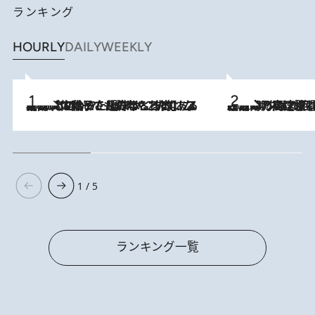
ランキング
HOURLY
DAILY
WEEKLY
2026.8.5
【阿川佐和子さんの年とる力】なぜ70代で始めた趣味は“こんなに楽しい”のか？ ピアノ、俳句…スランプに陥っても続けられる“ある秘訣”とは
2026.8.7
「湘南乃風に憧れて」観客大盛上がりの“タオル回し”に、ラッパー顔負けの高速歌唱まで…さだまさし（74）のアグレッシブすぎる現在地
1 / 5
ランキング一覧