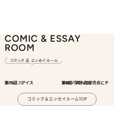
COMIC & ESSAY
ROOM
2026.7.30
第15話 アイス
2026.7.30
第8回「同人誌即売会にチャレンジ その2」
コミック＆エッセイルームTOP