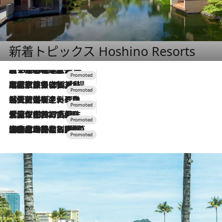
新着トピックス Hoshino Resorts
【トンボの足水浴】ヒノキの香りに包まれて涼感マックス！約13℃の湧水かけ流しを避暑地「星野温泉 トンボの湯」で体験
2026.8.7
2026.7.31
【ホテル帰省】という選択肢をOMOが提案。家族とほどよい距離を保つには「昼は実家、夜は気兼ねなくホテルで！」
2026.7.24
【夏限定ディナーコース】旬を迎える稚鮎や花ズッキーニなどをイタリア・トスカーナの郷土料理の手法で満喫！
2026.7.17
「土佐和ハーブかき氷」がOMO7高知に登場！生姜、山椒、大葉など目にも舌にも涼を呼ぶ郷土の味
2026.7.10
NEW OPEN！【界 草津】名湯の地に誕生。趣の異なる2種の温泉と上州ならではの会席・蕎麦割烹など美食を味わう究極の癒やし旅